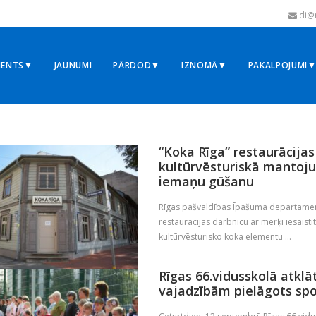
di@r
MENTS▼
JAUNUMI
PĀRDOD▼
IZNOMĀ▼
PAKALPOJUMI
2024
“Koka Rīga” restaurācijas
kultūrvēsturiskā mantoj
iemaņu gūšanu
Rīgas pašvaldības Īpašuma departaments 
restaurācijas darbnīcu ar mērķi iesaistī
kultūrvēsturisko koka elementu ...
Rīgas 66.vidusskolā atkl
vajadzībām pielāgots sp