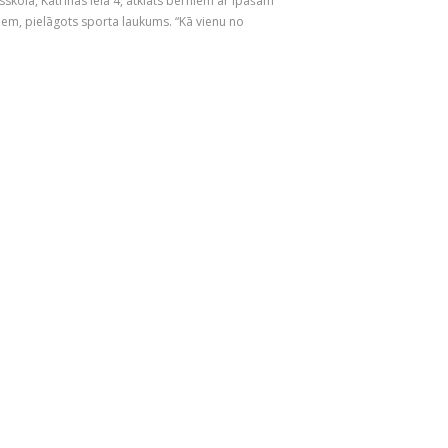
sskolā, Katrīnas ielā 4, atklāts bērniem ar īpašām
iem, pielāgots sporta laukums. “Kā vienu no