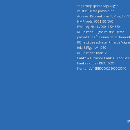
Saņēmējs (pasūtītājs) Rīgas
valstspilsētas pašvaldība
Adrese: Rātslaukums 1, Rīga, LV-1
NMR kods: 90011524360
PVN reģ.Nr.: LV90011524360
RD iestāde: Rīgas valstspilsētas
pašvaldības Īpašuma departamen
RD iestādes adrese: Riharda Vāgn
iela 5,Rīga, LV-1050
RD iestādes kods: 214
Banka – Luminor Bank AS Latvijas f
Bankas kods - RIKOLV2X
Konts - LV46RIKO0020300003010
I