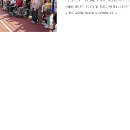
Ceturtdien, 12.septembrī, Rīgas 66.vidu
vajadzībām, tostarp, kustību traucējum
prioritātēm esam izvēlējušies ...