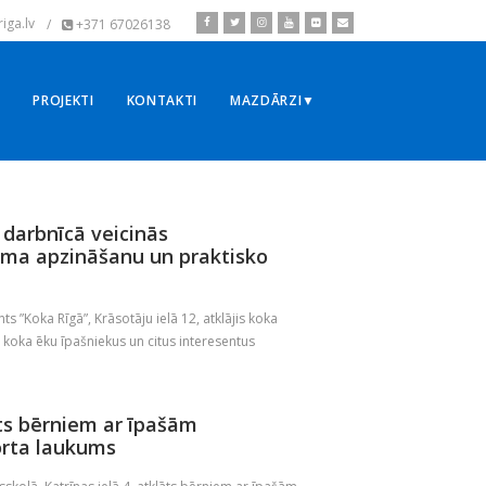
iga.lv
/
+371 67026138
▼
PROJEKTI
KONTAKTI
MAZDĀRZI▼
 darbnīcā veicinās
uma apzināšanu un praktisko
”Koka Rīgā”, Krāsotāju ielā 12, atklājis koka
t koka ēku īpašniekus un citus interesentus
āts bērniem ar īpašām
orta laukums