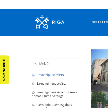
DEPARTA
Arhīvs: 13. septembris, 
Novērtē mūs!
Brīvo telpu saraksts
Sakņu (ģimenes) dārzi
Sakņu (ģimenes) dārzu zemes
nomas līguma paraugs
Pašvaldības zemesgabalu