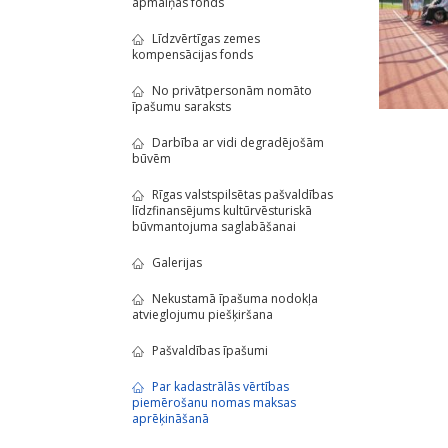
apmaiņas fonds
Līdzvērtīgas zemes
kompensācijas fonds
No privātpersonām nomāto
īpašumu saraksts
Darbība ar vidi degradējošām
būvēm
Rīgas valstspilsētas pašvaldības
līdzfinansējums kultūrvēsturiskā
būvmantojuma saglabāšanai
Galerijas
Nekustamā īpašuma nodokļa
atvieglojumu piešķiršana
Pašvaldības īpašumi
Par kadastrālās vērtības
piemērošanu nomas maksas
aprēķināšanā