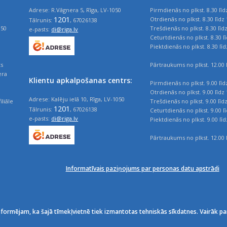
Adrese: R.Vāgnera 5, Rīga, LV-1050
Pirmdienās no plkst. 8.30 līd
1201
Otrdienās no plkst. 8.30 līdz 
Tālrunis:
, 67026138
050
Trešdienās no plkst. 8.30 līd
e-pasts:
di@riga.lv
Ceturtdienās no plkst. 8.30 l
Piektdienās no plkst. 8.30 līd
ts
Pārtraukums no plkst. 12.00 l
era
Klientu apkalpošanas centrs:
Pirmdienās no plkst. 9.00 līd
Otrdienās no plkst. 9.00 līdz 
Adrese: Kalēju ielā 10, Rīga, LV-1050
iliāle
Trešdienās no plkst. 9.00 līd
1201
Tālrunis:
, 67026138
Ceturtdienās no plkst. 9.00 l
e-pasts:
di@riga.lv
Piektdienās no plkst. 9.00 līd
Pārtraukums no plkst. 12.00 l
Informatīvais paziņojums par personas datu apstrādi
nformējam, ka šajā tīmekļvietnē tiek izmantotas tehniskās sīkdatnes. Vairāk pa