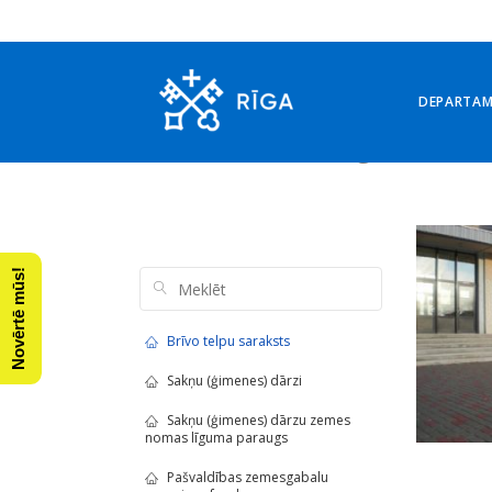
DEPARTA
Arhīvs: 21. augusts, 202
Novērtē mūs!
Brīvo telpu saraksts
Sakņu (ģimenes) dārzi
Sakņu (ģimenes) dārzu zemes
nomas līguma paraugs
Pašvaldības zemesgabalu