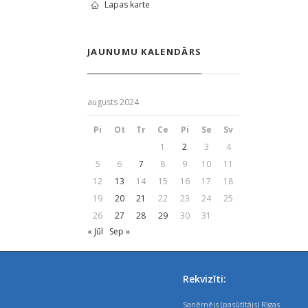
Lapas karte
JAUNUMU KALENDĀRS
augusts 2024
Pi
Ot
Tr
Ce
Pi
Se
Sv
1
2
3
4
5
6
7
8
9
10
11
12
13
14
15
16
17
18
19
20
21
22
23
24
25
26
27
28
29
30
31
« Jūl
Sep »
Rekvizīti:
Saņēmējs (pasūtītājs) Rīgas