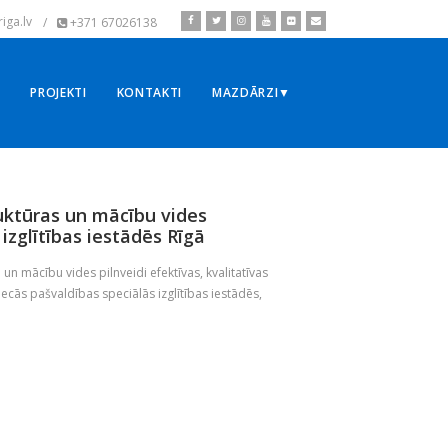
iga.lv
/
+371 67026138
▼
PROJEKTI
KONTAKTI
MAZDĀRZI▼
ruktūras un mācību vides
 izglītības iestādēs Rīgā
un mācību vides pilnveidi efektīvas, kvalitatīvas
ecās pašvaldības speciālās izglītības iestādēs,