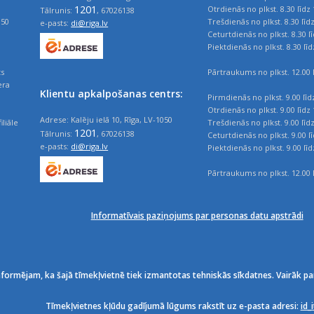
1201
Otrdienās no plkst. 8.30 līdz 
Tālrunis:
, 67026138
050
Trešdienās no plkst. 8.30 līd
e-pasts:
di@riga.lv
Ceturtdienās no plkst. 8.30 l
Piektdienās no plkst. 8.30 līd
ts
Pārtraukums no plkst. 12.00 l
era
Klientu apkalpošanas centrs:
Pirmdienās no plkst. 9.00 līd
Otrdienās no plkst. 9.00 līdz 
Adrese: Kalēju ielā 10, Rīga, LV-1050
iliāle
Trešdienās no plkst. 9.00 līd
1201
Tālrunis:
, 67026138
Ceturtdienās no plkst. 9.00 l
e-pasts:
di@riga.lv
Piektdienās no plkst. 9.00 līd
Pārtraukums no plkst. 12.00 l
Informatīvais paziņojums par personas datu apstrādi
nformējam, ka šajā tīmekļvietnē tiek izmantotas tehniskās sīkdatnes. Vairāk pa
Tīmekļvietnes kļūdu gadījumā lūgums rakstīt uz e-pasta adresi:
id_