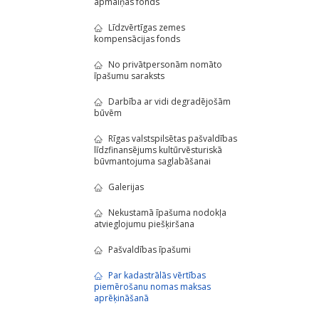
apmaiņas fonds
Līdzvērtīgas zemes
kompensācijas fonds
No privātpersonām nomāto
īpašumu saraksts
Darbība ar vidi degradējošām
būvēm
Rīgas valstspilsētas pašvaldības
līdzfinansējums kultūrvēsturiskā
būvmantojuma saglabāšanai
Galerijas
Nekustamā īpašuma nodokļa
atvieglojumu piešķiršana
Pašvaldības īpašumi
Par kadastrālās vērtības
piemērošanu nomas maksas
aprēķināšanā