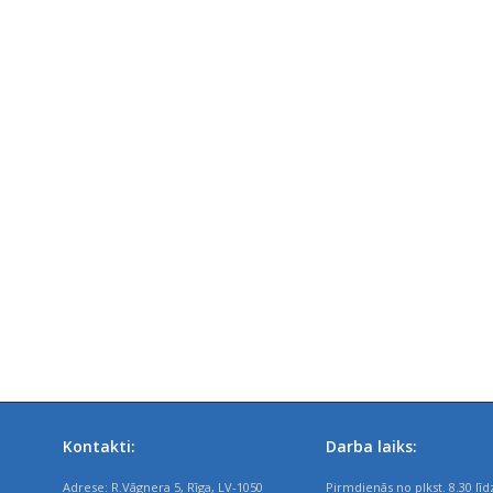
Kontakti:
Darba laiks:
Adrese: R.Vāgnera 5, Rīga, LV-1050
Pirmdienās no plkst. 8.30 līd