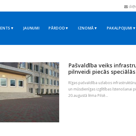
di@r
MENTS▼
JAUNUMI
PĀRDOD▼
IZNOMĀ▼
PAKALPOJUMI
4
Pašvaldība veiks infrast
pilnveidi piecās speciālās
Rīgas pašvaldība uzlabos infrastruktūru 
un mūsdienīgas izglītības īstenošanai pi
20.augustā lēma Pilsē...