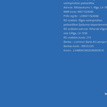
valstspilsētas pašvaldība
Adrese: Rātslaukums 1, Rīga, LV-1
NMR kods: 90011524360
PVN reģ.Nr.: LV90011524360
RD iestāde: Rīgas valstspilsētas
pašvaldības Īpašuma departamen
RD iestādes adrese: Riharda Vāgn
iela 5,Rīga, LV-1050
RD iestādes kods: 214
Banka – Luminor Bank AS Latvijas f
Bankas kods - RIKOLV2X
Konts - LV46RIKO0020300003010
I