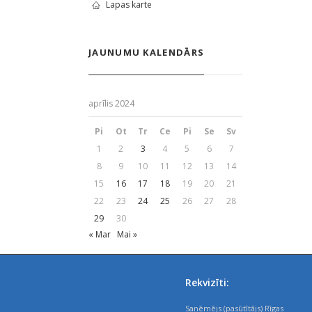
Lapas karte
JAUNUMU KALENDĀRS
aprīlis 2024
Pi
Ot
Tr
Ce
Pi
Se
Sv
1
2
3
4
5
6
7
8
9
10
11
12
13
14
15
16
17
18
19
20
21
22
23
24
25
26
27
28
29
30
« Mar
Mai »
Rekvizīti:
Saņēmējs (pasūtītājs) Rīgas