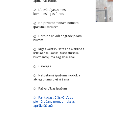
apmaiņas fonds
Līdzvērtīgas zemes
kompensācijas fonds
No privātpersonām nomāto
īpašumu saraksts
Darbība ar vidi degradējošām
būvēm
Rīgas valstspilsētas pašvaldības
līdzfinansējums kultūrvēsturiskā
būvmantojuma saglabāšanai
Galerijas
Nekustamā īpašuma nodokļa
atvieglojumu piešķiršana
Pašvaldības īpašumi
Par kadastrālās vērtības
piemērošanu nomas maksas
aprēķināšanā