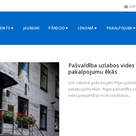
di@r
MENTS▼
JAUNUMI
PĀRDOD▼
IZNOMĀ▼
PAKALPOJUMI
Pašvaldība uzlabos vides
pakalpojumu ēkās
Līdz nākamā gada beigām Rīgas pašvald
pakalpojumu ēkās. Rīgas pašvaldība no
vides pieejamības nodrošināšanas...