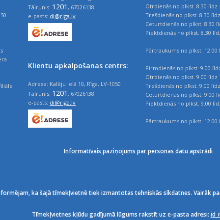
1201
Otrdienās no plkst. 8.30 līdz 
Tālrunis:
, 67026138
050
Trešdienās no plkst. 8.30 līd
e-pasts:
di@riga.lv
Ceturtdienās no plkst. 8.30 l
Piektdienās no plkst. 8.30 līd
ts
Pārtraukums no plkst. 12.00 l
era
Klientu apkalpošanas centrs:
Pirmdienās no plkst. 9.00 līd
Otrdienās no plkst. 9.00 līdz 
Adrese: Kalēju ielā 10, Rīga, LV-1050
iliāle
Trešdienās no plkst. 9.00 līd
1201
Tālrunis:
, 67026138
Ceturtdienās no plkst. 9.00 l
e-pasts:
di@riga.lv
Piektdienās no plkst. 9.00 līd
Pārtraukums no plkst. 12.00 l
Informatīvais paziņojums par personas datu apstrādi
nformējam, ka šajā tīmekļvietnē tiek izmantotas tehniskās sīkdatnes. Vairāk pa
Tīmekļvietnes kļūdu gadījumā lūgums rakstīt uz e-pasta adresi:
id_