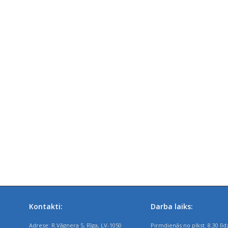
Kontakti:
Darba laiks:
Adrese: R.Vāgnera 5, Rīga, LV-1050
Pirmdienās no plkst. 8.30 līd