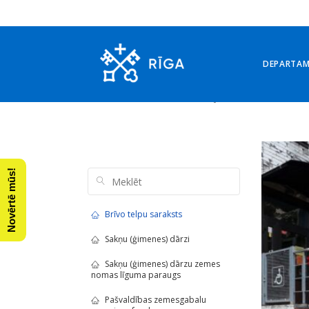
DEPARTA
Arhīvs: 16. aprīlis, 2024
Novērtē mūs!
Brīvo telpu saraksts
Sakņu (ģimenes) dārzi
Sakņu (ģimenes) dārzu zemes
nomas līguma paraugs
Pašvaldības zemesgabalu