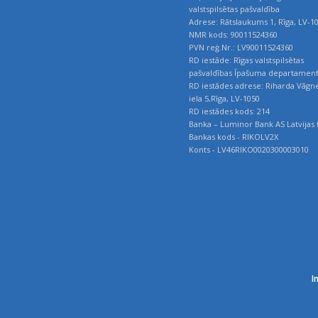
valstspilsētas pašvaldība
Adrese: Rātslaukums 1, Rīga, LV-1
NMR kods: 90011524360
PVN reģ.Nr.: LV90011524360
RD iestāde: Rīgas valstspilsētas
pašvaldības Īpašuma departamen
RD iestādes adrese: Riharda Vāgn
iela 5,Rīga, LV-1050
RD iestādes kods: 214
Banka – Luminor Bank AS Latvijas f
Bankas kods - RIKOLV2X
Konts - LV46RIKO0020300003010
I