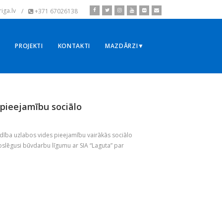
iga.lv
/
+371 67026138
▼
PROJEKTI
KONTAKTI
MAZDĀRZI▼
 pieejamību sociālo
ība uzlabos vides pieejamību vairākās sociālo
slēgusi būvdarbu līgumu ar SIA “Laguta” par