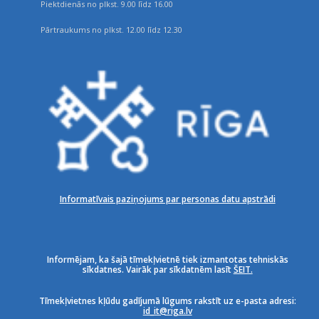
Piektdienās no plkst. 9.00 līdz 16.00
Pārtraukums no plkst. 12.00 līdz 12.30
Informatīvais paziņojums par personas datu apstrādi
Informējam, ka šajā tīmekļvietnē tiek izmantotas tehniskās
sīkdatnes. Vairāk par sīkdatnēm lasīt
ŠEIT.
Tīmekļvietnes kļūdu gadījumā lūgums rakstīt uz e-pasta adresi:
id_it@riga.lv