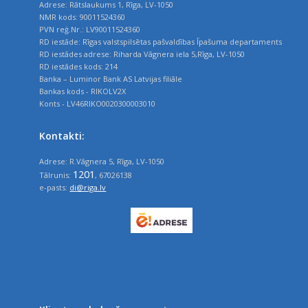
Adrese: Rātslaukums 1, Rīga, LV-1050
NMR kods: 90011524360
PVN reģ.Nr.: LV90011524360
RD iestāde: Rīgas valstspilsētas pašvaldības Īpašuma departaments
RD iestādes adrese: Riharda Vāgnera iela 5,Rīga, LV-1050
RD iestādes kods: 214
Banka – Luminor Bank AS Latvijas filiāle
Bankas kods - RIKOLV2X
Konts - LV46RIKO0020300003010
Kontakti:
Adrese: R.Vāgnera 5, Rīga, LV-1050
1201
Tālrunis:
, 67026138
e-pasts:
di@riga.lv