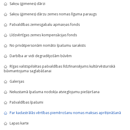
Sakņu (ģimenes) dārzi
Sakņu (ģimenes) dārzu zemes nomas līguma paraugs
Pašvaldības zemesgabalu apmaiņas fonds
Līdzvērtīgas zemes kompensācijas fonds
No privātpersonām nomāto īpašumu saraksts
Darbība ar vidi degradējošām būvēm
Rīgas valstspilsētas pašvaldības līdzfinansējums kultūrvēsturiskā
būvmantojuma saglabāšanai
Galerijas
Nekustamā īpašuma nodokļa atvieglojumu piešķiršana
Pašvaldības īpašumi
Par kadastrālās vērtības piemērošanu nomas maksas aprēķināšanā
Lapas karte