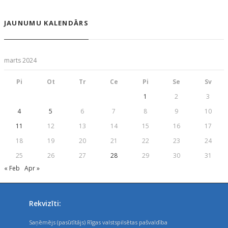
JAUNUMU KALENDĀRS
marts 2024
Pi
Ot
Tr
Ce
Pi
Se
Sv
1
2
3
4
5
6
7
8
9
10
11
12
13
14
15
16
17
18
19
20
21
22
23
24
25
26
27
28
29
30
31
« Feb
Apr »
Rekvizīti:
Saņēmējs (pasūtītājs) Rīgas valstspilsētas pašvaldība