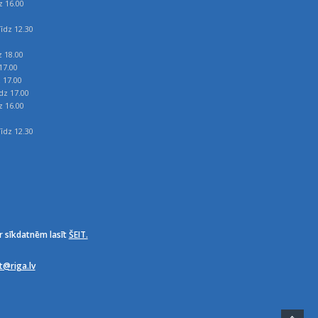
z 16.00
īdz 12.30
z 18.00
17.00
z 17.00
īdz 17.00
z 16.00
īdz 12.30
r sīkdatnēm lasīt
ŠEIT.
it@riga.lv