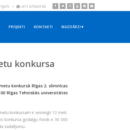
iga.lv
/
+371 67026138
▼
PROJEKTI
KONTAKTI
MAZDĀRZI▼
metu konkursa
metu konkursā Rīgas 2. slimnīcas
.00 Rīgas Tehniskās universitātes
metu konkursam ir iesniegti 12 meti.
ais konkursa godalgu fonds ir 30 000
da sadalījumu.