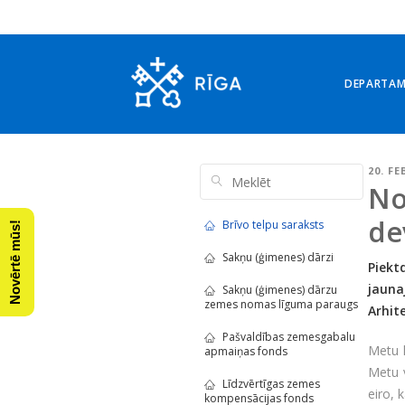
DEPARTA
20. F
No
de
Brīvo telpu saraksts
Novērtē mūs!
Sakņu (ģimenes) dārzi
Piekt
jauna
Sakņu (ģimenes) dārzu
zemes nomas līguma paraugs
Arhit
Pašvaldības zemesgabalu
Metu k
apmaiņas fonds
Metu v
Līdzvērtīgas zemes
eiro, 
kompensācijas fonds