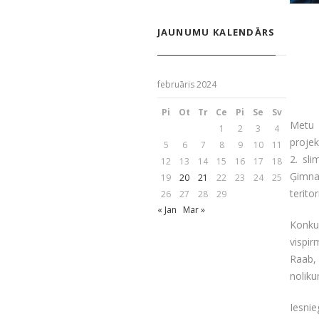
JAUNUMU KALENDĀRS
februāris 2024
Pi
Ot
Tr
Ce
Pi
Se
Sv
Metu 
1
2
3
4
proje
5
6
7
8
9
10
11
2. sl
12
13
14
15
16
17
18
Ģimnas
19
20
21
22
23
24
25
terito
26
27
28
29
« Jan
Mar »
Konkur
vispir
Raab,
nolik
Iesnie