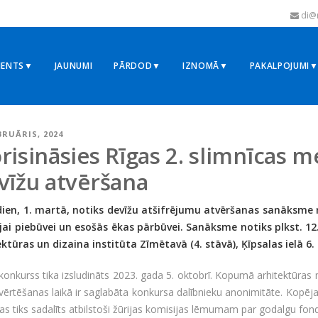
di@r
MENTS▼
JAUNUMI
PĀRDOD▼
IZNOMĀ▼
PAKALPOJUMI
EBRUĀRIS, 2024
risināsies Rīgas 2. slimnīcas 
vīžu atvēršana
dien, 1. martā, notiks devīžu atšifrējumu atvēršanas sanāksme 
jai piebūvei un esošās ēkas pārbūvei. Sanāksme notiks plkst. 12
ektūras un dizaina institūta Zīmētavā (4. stāvā), Ķīpsalas ielā 6.
onkurss tika izsludināts 2023. gada 5. oktobrī. Kopumā arhitektūras 
ērtēšanas laikā ir saglabāta konkursa dalībnieku anonimitāte. Kopēj
kas tiks sadalīts atbilstoši žūrijas komisijas lēmumam par godalgu fon