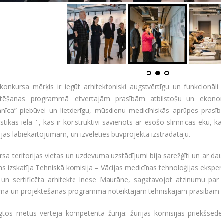
konkursa mērķis ir iegūt arhitektoniski augstvērtīgu un funkcionā
ktēšanas programmā ietvertajām prasībām atbilstošu un ekon
imnīca” piebūvei un lietderīgu, mūsdienu medicīniskās aprūpes pras
tikas ielā 1, kas ir konstruktīvi savienots ar esošo slimnīcas ēku, k
rijas labiekārtojumam, un izvēlēties būvprojekta izstrādātāju.
sa teritorijas vietas un uzdevuma uzstādījumi bija sarežģīti un ar 
ms izskatīja Tehniskā komisija – Vācijas medicīnas tehnoloģijas ekspe
 un sertificēta arhitekte Inese Maurāne, sagatavojot atzinumu par 
uma un projektēšanas programmā noteiktajām tehniskajām prasībām un
gtos metus vērtēja kompetenta žūrija: žūrijas komisijas priekšsēdēt