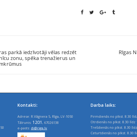
as parkā iedzīvotāji vēlas redzēt
Rīgas N
nīcu zonu, spēka trenažierus un
mkrūmus
Kontakti:
Darba laiks:
Adrese: R.Vāgnera 5, Rīga, LV-1050
Pirmdienās no plkst. 8.30 līd
1201
Otrdienās no plkst. 8.30 līdz 
Tālrunis:
, 67026138
050
Trešdienās no plkst. 8.30 līd
e-pasts:
di@riga.lv
Ceturtdienās no plkst. 8.30 l