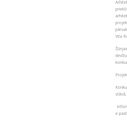
Arhit
priek
arhit
projek
pārval
Vita R
Žūrija
devīž
konkur
Projek
Konkur
stāvā,
Infor
e-pas