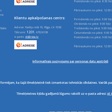
Piektdienās no plkst. 8.30 līd
ts
Pārtraukums no plkst. 12.00 l
era
Klientu apkalpošanas centrs:
Pirmdienās no plkst. 9.00 līd
Otrdienās no plkst. 9.00 līdz 
Adrese: Kalēju ielā 10, Rīga, LV-1050
iliāle
Trešdienās no plkst. 9.00 līd
1201
Tālrunis:
, 67026138
Ceturtdienās no plkst. 9.00 l
e-pasts:
di@riga.lv
Piektdienās no plkst. 9.00 līd
Pārtraukums no plkst. 12.00 l
Informatīvais paziņojums par personas datu apstrādi
nformējam, ka šajā tīmekļvietnē tiek izmantotas tehniskās sīkdatnes. Vairāk pa
Tīmekļvietnes kļūdu gadījumā lūgums rakstīt uz e-pasta adresi:
id_