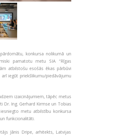
li pārdomātu, konkursa nolikumā un
omiski pamatotu metu SIA “Rīgas
ībām atbilstošu esošās ēkas pārbūvi
ā arī iegūt priekšlikumu/piedāvājumu
daudziem izaicinājumiem, tāpēc metus
rti Dr. Ing. Gerhard Kirmse un Tobias
iesniegto metu atbilstību konkursa
 funkcionalitāti.
ājs Jānis Dripe, arhitekts, Latvijas