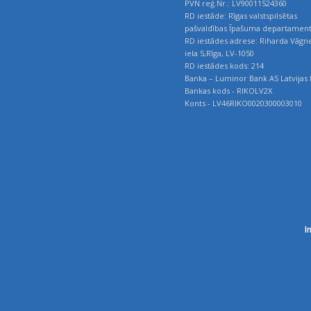
PVN reģ.Nr.: LV90011524360
RD iestāde: Rīgas valstspilsētas
pašvaldības Īpašuma departamen
RD iestādes adrese: Riharda Vāgn
iela 5,Rīga, LV-1050
RD iestādes kods: 214
Banka – Luminor Bank AS Latvijas f
Bankas kods - RIKOLV2X
Konts - LV46RIKO0020300003010
I