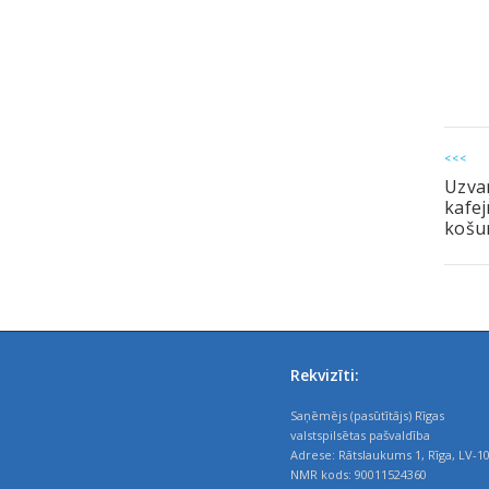
<<<
Uzvar
kafej
košu
Rekvizīti:
Saņēmējs (pasūtītājs) Rīgas
valstspilsētas pašvaldība
Adrese: Rātslaukums 1, Rīga, LV-1
NMR kods: 90011524360