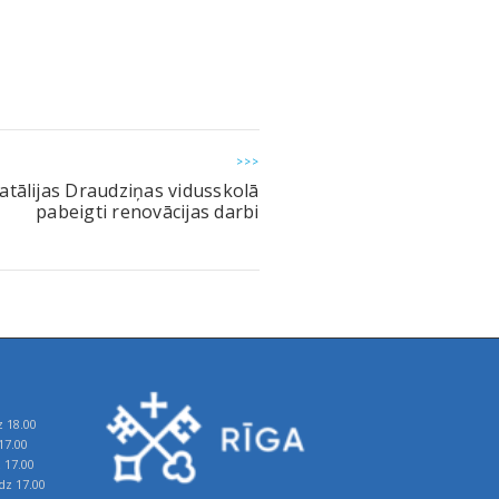
>>>
atālijas Draudziņas vidusskolā
pabeigti renovācijas darbi
z 18.00
17.00
z 17.00
īdz 17.00