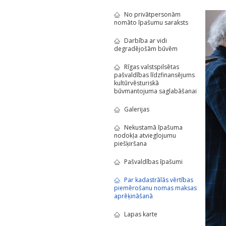
No privātpersonām
nomāto īpašumu saraksts
Darbība ar vidi
degradējošām būvēm
Rīgas valstspilsētas
pašvaldības līdzfinansējums
kultūrvēsturiskā
būvmantojuma saglabāšanai
Galerijas
Nekustamā īpašuma
nodokļa atvieglojumu
piešķiršana
Pašvaldības īpašumi
Par kadastrālās vērtības
piemērošanu nomas maksas
aprēķināšanā
Lapas karte