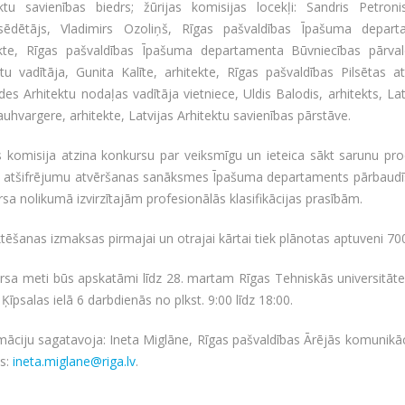
ektu savienības biedrs; žūrijas komisijas locekļi: Sandris Petron
šsēdētājs, Vladimirs Ozoliņš, Rīgas pašvaldības Īpašuma depart
ekte, Rīgas pašvaldības Īpašuma departamenta Būvniecības pārval
tu vadītāja, Gunita Kalīte, arhitekte, Rīgas pašvaldības Pilsētas a
des Arhitektu nodaļas vadītāja vietniece, Uldis Balodis, arhitekts, Lat
auhvargere, arhitekte, Latvijas Arhitektu savienības pārstāve.
s komisija atzina konkursu par veiksmīgu un ieteica sākt sarunu pr
u atšifrējumu atvēršanas sanāksmes Īpašuma departaments pārbaudīs 
sa nolikumā izvirzītajām profesionālās klasifikācijas prasībām.
tēšanas izmaksas pirmajai un otrajai kārtai tiek plānotas aptuveni 700
sa meti būs apskatāmi līdz 28. martam Rīgas Tehniskās universitātes 
 Ķīpsalas ielā 6 darbdienās no plkst. 9:00 līdz 18:00.
māciju sagatavoja: Ineta Miglāne, Rīgas pašvaldības Ārējās komunikā
ts:
ineta.miglane@riga.lv
.