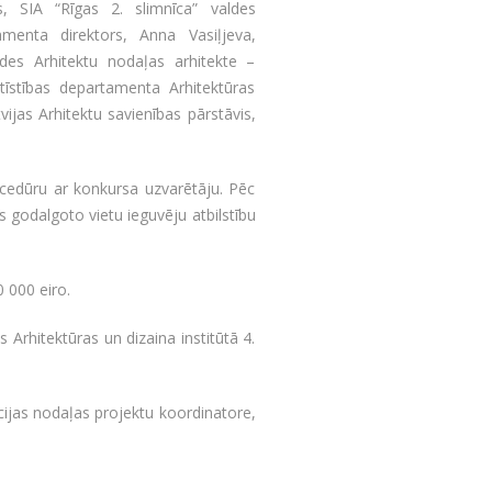
is, SIA “Rīgas 2. slimnīca” valdes
amenta direktors, Anna Vasiļjeva,
des Arhitektu nodaļas arhitekte –
ttīstības departamenta Arhitektūras
vijas Arhitektu savienības pārstāvis,
ocedūru ar konkursa uzvarētāju. Pēc
godalgoto vietu ieguvēju atbilstību
 000 eiro.
Arhitektūras un dizaina institūtā 4.
cijas nodaļas projektu koordinatore,