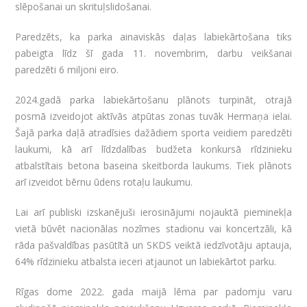
slēpošanai un skrituļslidošanai.
Paredzēts, ka parka ainaviskās daļas labiekārtošana tiks
pabeigta līdz šī gada 11. novembrim, darbu veikšanai
paredzēti 6 miljoni eiro.
2024.gadā parka labiekārtošanu plānots turpināt, otrajā
posmā izveidojot aktīvās atpūtas zonas tuvāk Hermaņa ielai.
Šajā parka daļā atradīsies dažādiem sporta veidiem paredzēti
laukumi, kā arī līdzdalības budžeta konkursā rīdzinieku
atbalstītais betona baseina skeitborda laukums. Tiek plānots
arī izveidot bērnu ūdens rotaļu laukumu.
Lai arī publiski izskanējuši ierosinājumi nojauktā pieminekļa
vietā būvēt nacionālas nozīmes stadionu vai koncertzāli, kā
rāda pašvaldības pasūtītā un SKDS veiktā iedzīvotāju aptauja,
64% rīdzinieku atbalsta ieceri atjaunot un labiekārtot parku.
Rīgas dome 2022. gada maijā lēma par padomju varu