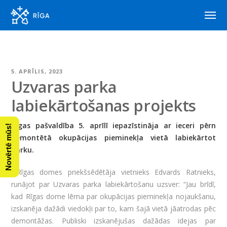
5. APRĪLIS, 2023
Uzvaras parka
labiekārtošanas projekts
Rīgas pašvaldība 5. aprīlī iepazīstināja
ar ieceri pērn
Novērtē mūs!
demontētā okupācijas pieminekļa vietā labiekārtot
parku.
Rīgas domes priekšsēdētāja vietnieks Edvards Ratnieks,
runājot par Uzvaras parka labiekārtošanu uzsver: “Jau brīdī,
kad Rīgas dome lēma par okupācijas pieminekļa nojaukšanu,
izskanēja dažādi viedokļi par to, kam šajā vietā jāatrodas pēc
demontāžas. Publiski izskanējušas dažādas idejas par