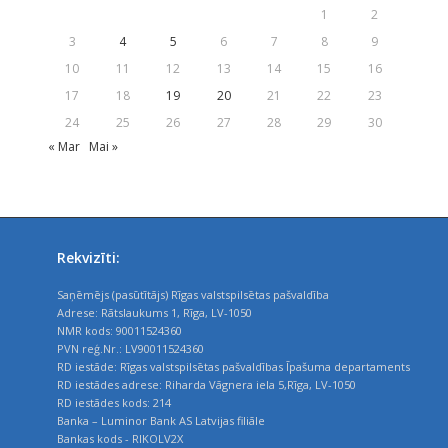
1
2
3
4
5
6
7
8
9
10
11
12
13
14
15
16
17
18
19
20
21
22
23
24
25
26
27
28
29
30
« Mar
Mai »
Rekvizīti:
Saņēmējs (pasūtītājs) Rīgas valstspilsētas pašvaldība
Adrese: Rātslaukums 1, Rīga, LV-1050
NMR kods: 90011524360
PVN reģ.Nr.: LV90011524360
RD iestāde: Rīgas valstspilsētas pašvaldības Īpašuma departaments
RD iestādes adrese: Riharda Vāgnera iela 5,Rīga, LV-1050
RD iestādes kods: 214
Banka – Luminor Bank AS Latvijas filiāle
Bankas kods - RIKOLV2X