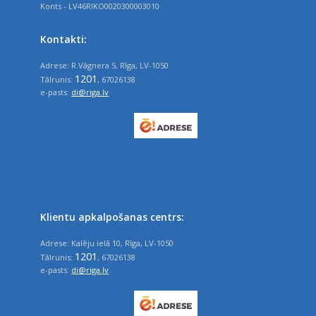
Konts - LV46RIKO0020300003010
Kontakti:
Adrese: R.Vāgnera 5, Rīga, LV-1050
1201
Tālrunis:
, 67026138
e-pasts:
di@riga.lv
Klientu apkalpošanas centrs:
Adrese: Kalēju ielā 10, Rīga, LV-1050
1201
Tālrunis:
, 67026138
e-pasts:
di@riga.lv