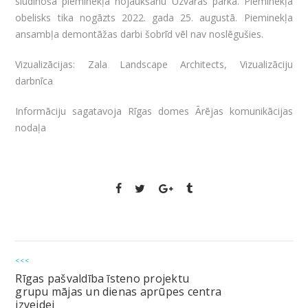
sludinošā pieminekļa nojaukšanu Uzvaras parkā. Pieminekļa
obelisks tika nogāzts 2022. gada 25. augustā. Pieminekļa
ansambļa demontāžas darbi šobrīd vēl nav noslēgušies.
Vizualizācijas: Zala Landscape Architects, Vizualizāciju
darbnīca
Informāciju sagatavoja Rīgas domes Ārējas komunikācijas
nodaļa
<<<
Rīgas pašvaldība īsteno projektu
grupu mājas un dienas aprūpes centra
izveidei