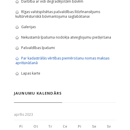
Darbība ar vidi degradējošām būvēm
Rīgas valstspilsētas pašvaldības līdzfinansējums
kultūrvēsturiskā būvmantojuma saglabāšanai
Galerijas
Nekustamā īpašuma nodokļa atvieglojumu piešķiršana
Pašvaldības īpašumi
Par kadastrālās vērtības piemērošanu nomas maksas
aprēķināšanā
Lapas karte
JAUNUMU KALENDĀRS
aprīlis 2023
Pi
Ot
Tr
Ce
Pi
Se
Sv