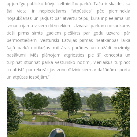
apjomīgu publisko būvju celtniecību parkā. Taču ir skaidrs, ka
šai vietai ir nepieciešams “atpūsties” pēc pieminekļa
nojaukšanas un jākļūst par atvērtu telpu, kura ir pieejama un
izmantojama visiem rīdziniekiem. Uzvaras parkam nosaukums
tieši pirms simts gadiem piešķirts par godu uzvarai pār
bermontiešiem. Vēsturiski Latvijas pirmās neatkarības laikā
šajā parkā notikušas militāras parādes un dažādi nozīmīgi
pasākumi. Mēs plānojam atgriezties pie šī koncepta un
turpināt stiprināt parka vēsturisko nozīmi, vienlaikus turpinot
to attīstīt par rekreācijas zonu rīdziniekiem ar dažādām sporta
un atpūtas iespējām.”