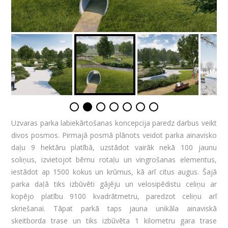
Uzvaras parka labiekārtošanas koncepcija paredz darbus veikt
divos posmos. Pirmajā posmā plānots veidot parka ainavisko
daļu 9 hektāru platībā, uzstādot vairāk nekā 100 jaunu
soliņus, izvietojot bērnu rotaļu un vingrošanas elementus,
iestādot ap 1500 kokus un krūmus, kā arī citus augus. Šajā
parka daļā tiks izbūvēti gājēju un velosipēdistu celiņu ar
kopējo platību 9100 kvadrātmetru, paredzot celiņu arī
skriešanai. Tāpat parkā taps jauna unikāla ainaviskā
skeitborda trase un tiks izbūvēta 1 kilometru gara trase