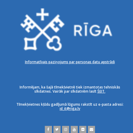
Informatīvais paziņojums par personas datu apstrādi
Informējam, ka šajā tīmekļvietnē tiek izmantotas tehniskās
sīkdatnes. Vairāk par sīkdatnēm lasīt
ŠEIT.
Tīmekļvietnes kļūdu gadījumā lūgums rakstīt uz e-pasta adresi:
id_it@riga.lv