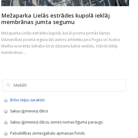
Mežaparka Lielās estrādes kupolā ieklāj
membrānas jumta segumu
Mežaparka Lielās estrādes kupolā, kas B posma pirmās kārtas
būvniecības posmā ieguva tās autoru arhitektu Jura Pogas un Austra
Mailīša iecerētās Sidraba birzs dziesmu kalnā veidolu, šobrīd ieklāj
membrānas ...
Brīvo telpu saraksts
Sakņu (ģimenes) dārzi
Sakņu (ģimenes) dārzu zemes nomas līguma paraugs
Pašvaldības zemesgabalu apmaiņas fonds