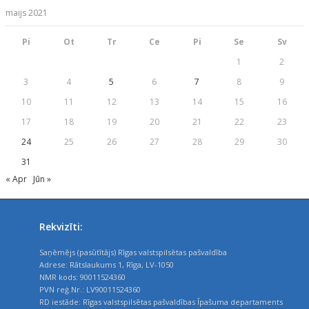
maijs 2021
Pi
Ot
Tr
Ce
Pi
Se
Sv
1
2
3
4
5
6
7
8
9
10
11
12
13
14
15
16
17
18
19
20
21
22
23
24
25
26
27
28
29
30
31
« Apr
Jūn »
Rekvizīti:
Saņēmējs (pasūtītājs) Rīgas valstspilsētas pašvaldība
Adrese: Rātslaukums 1, Rīga, LV-1050
NMR kods: 90011524360
PVN reģ.Nr.: LV90011524360
RD iestāde: Rīgas valstspilsētas pašvaldības Īpašuma departaments