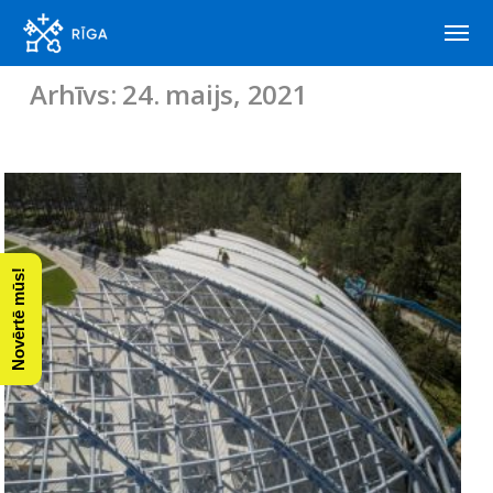
Arhīvs: 24. maijs, 2021
Novērtē mūs!