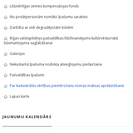
Līdzvērtīgas zemes kompensācijas fonds
No privātpersonām nomāto īpašumu saraksts
Darbība ar vidi degradējošām būvēm
Rīgas valstspilsētas pašvaldības līdzfinansējums kultūrvēsturiskā
būvmantojuma saglabāšanai
Galerijas
Nekustamā īpašuma nodokļa atvieglojumu piešķiršana
Pašvaldības īpašumi
Par kadastrālās vērtības piemērošanu nomas maksas aprēķināšanā
Lapas karte
JAUNUMU KALENDĀRS