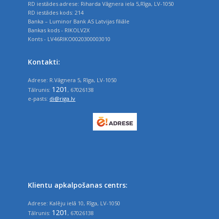
RD iestādes adrese: Riharda Vāgnera iela 5,Rīga, LV-1050
RD iestādes kods: 214
Banka – Luminor Bank AS Latvijas filiāle
Bankas kods - RIKOLV2X
Konts - LV46RIKO0020300003010
Kontakti:
Adrese: R.Vāgnera 5, Rīga, LV-1050
1201
Tālrunis:
, 67026138
e-pasts:
di@riga.lv
Klientu apkalpošanas centrs:
Adrese: Kalēju ielā 10, Rīga, LV-1050
1201
Tālrunis:
, 67026138