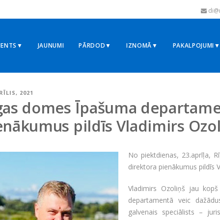
di@r
MENTS▼
JAUNUMI
PĀRDOD▼
IZNOMĀ▼
PAKALPOJUMI
RĪLIS, 2021
gas domes Īpašuma departame
enākumus pildīs Vladimirs Ozol
No piektdienas, 23.aprīļa,
direktora pienākumus pildīs V
Vladimirs Ozoliņš jau ko
departamentā veic dažād
galvenais speciālists – ju