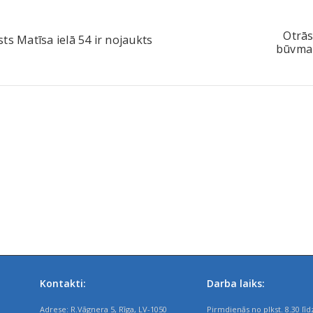
Otrās
ts Matīsa ielā 54 ir nojaukts
būvma
Kontakti:
Darba laiks:
Adrese: R.Vāgnera 5, Rīga, LV-1050
Pirmdienās no plkst. 8.30 līd