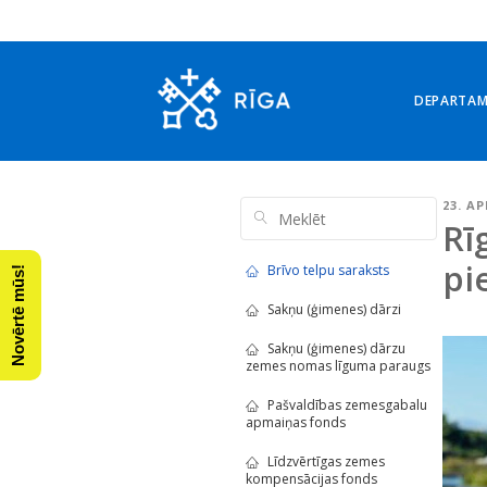
DEPARTA
23. AP
Rī
pi
Brīvo telpu saraksts
Novērtē mūs!
Sakņu (ģimenes) dārzi
Sakņu (ģimenes) dārzu
zemes nomas līguma paraugs
Pašvaldības zemesgabalu
apmaiņas fonds
Līdzvērtīgas zemes
kompensācijas fonds