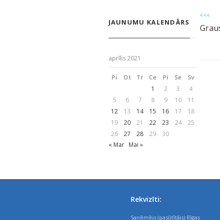
<<<
JAUNUMU KALENDĀRS
Graus
aprīlis 2021
Pi
Ot
Tr
Ce
Pi
Se
Sv
1
2
3
4
5
6
7
8
9
10
11
12
13
14
15
16
17
18
19
20
21
22
23
24
25
26
27
28
29
30
« Mar
Mai »
Rekvizīti:
Saņēmējs (pasūtītājs) Rīgas