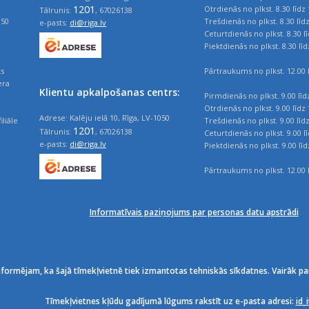
1201
Otrdienās no plkst. 8.30 līdz 
Tālrunis:
, 67026138
050
Trešdienās no plkst. 8.30 līd
e-pasts:
di@riga.lv
Ceturtdienās no plkst. 8.30 l
Piektdienās no plkst. 8.30 līd
ts
Pārtraukums no plkst. 12.00 l
era
Klientu apkalpošanas centrs:
Pirmdienās no plkst. 9.00 līd
Otrdienās no plkst. 9.00 līdz 
Adrese: Kalēju ielā 10, Rīga, LV-1050
iliāle
Trešdienās no plkst. 9.00 līd
1201
Tālrunis:
, 67026138
Ceturtdienās no plkst. 9.00 l
e-pasts:
di@riga.lv
Piektdienās no plkst. 9.00 līd
Pārtraukums no plkst. 12.00 l
Informatīvais paziņojums par personas datu apstrādi
nformējam, ka šajā tīmekļvietnē tiek izmantotas tehniskās sīkdatnes. Vairāk pa
Tīmekļvietnes kļūdu gadījumā lūgums rakstīt uz e-pasta adresi:
id_