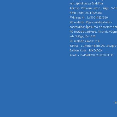
valstspilsētas pašvaldība
Adrese: Rātslaukums 1, Rīga, LV-1
NMR kods: 90011524360
PVN reģ.Nr.: LV90011524360
RD iestāde: Rīgas valstspilsētas
pašvaldības Īpašuma departamen
RD iestādes adrese: Riharda Vāgn
iela 5,Rīga, LV-1050
RD iestādes kods: 214
Banka – Luminor Bank AS Latvijas f
Bankas kods - RIKOLV2X
Konts - LV46RIKO0020300003010
I