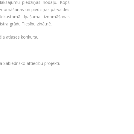
 Maksājumu piedziņas nodaļu. Kopš
Iznomāšanas un piedziņas pārvaldes
 Nekustamā īpašuma iznomāšanas
stra grādu Tiesību zinātnē.
la atlases konkursu.
Sabiedrisko attiecību projektu