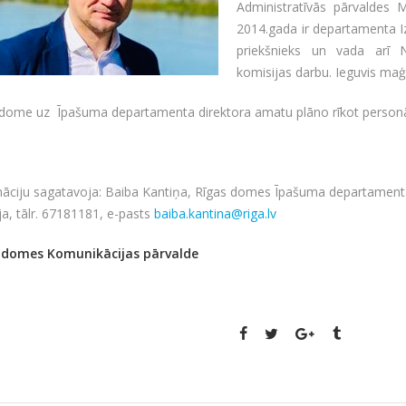
Administratīvās pārvaldes
2014.gada ir departamenta 
priekšnieks un vada arī
komisijas darbu. Ieguvis maģi
 dome uz Īpašuma departamenta direktora amatu plāno rīkot personā
āciju sagatavoja: Baiba Kantiņa, Rīgas domes Īpašuma departamenta 
ja, tālr. 67181181, e-pasts
baiba.kantina@riga.lv
 domes Komunikācijas pārvalde