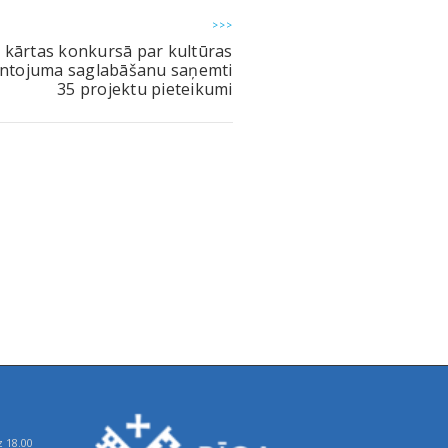
>>>
 kārtas konkursā par kultūras
ntojuma saglabāšanu saņemti
35 projektu pieteikumi
z 18.00