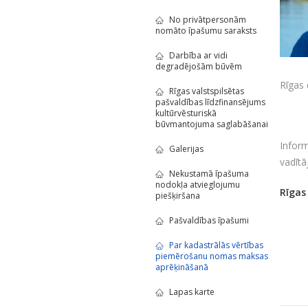
No privātpersonām
nomāto īpašumu saraksts
Darbība ar vidi
degradējošām būvēm
Rīgas
Rīgas valstspilsētas
pašvaldības līdzfinansējums
kultūrvēsturiskā
būvmantojuma saglabāšanai
Inform
Galerijas
vadītā
Nekustamā īpašuma
nodokļa atvieglojumu
Rīgas
piešķiršana
Pašvaldības īpašumi
Par kadastrālās vērtības
piemērošanu nomas maksas
aprēķināšanā
Lapas karte