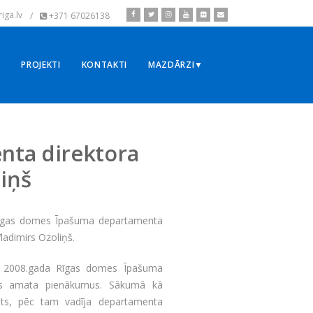
iga.lv
/
+371 67026138
▼
PROJEKTI
KONTAKTI
MAZDĀRZI▼
nta direktora
iņš
 Rīgas domes Īpašuma departamenta
ladimirs Ozoliņš.
pš 2008.gada Rīgas domes Īpašuma
us amata pienākumus. Sākumā kā
rists, pēc tam vadīja departamenta