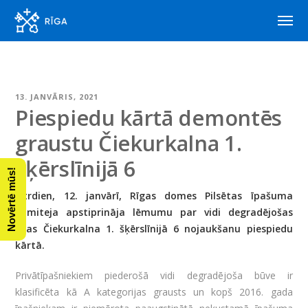
13. JANVĀRIS, 2021
Piespiedu kārtā demontēs
graustu Čiekurkalna 1.
šķērslīnijā 6
Novērtē mūs!
Otrdien, 12. janvārī, Rīgas domes Pilsētas īpašuma
komiteja apstiprināja lēmumu par vidi degradējošas
ēkas Čiekurkalna 1. šķērslīnijā 6 nojaukšanu piespiedu
kārtā.
Privātīpašniekiem piederošā vidi degradējoša būve ir
klasificēta kā A kategorijas grausts un kopš 2016. gada