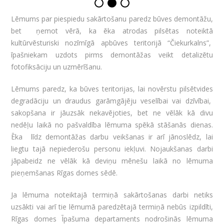
Lēmums par piespiedu sakārtošanu paredz būves demontāžu,
bet ņemot vērā, ka ēka atrodas pilsētas noteiktā
kultūrvēsturiski nozīmīgā apbūves teritorijā “Čiekurkalns”,
īpašniekam uzdots pirms demontāžas veikt detalizētu
fotofiksāciju un uzmērīšanu.
Lēmums paredz, ka būves teritorijas, lai novērstu pilsētvides
degradāciju un draudus garāmgājēju veselībai vai dzīvībai,
sakopšana ir jāuzsāk nekavējoties, bet ne vēlāk kā divu
nedēļu laikā no pašvaldība lēmuma spēkā stāšanās dienas.
Ēka līdz demontāžas darbu veikšanas ir arī jānoslēdz, lai
liegtu tajā nepiederošu personu iekļuvi. Nojaukšanas darbi
jāpabeidz ne vēlāk kā deviņu mēnešu laikā no lēmuma
pieņemšanas Rīgas domes sēdē.
Ja lēmuma noteiktajā termiņā sakārtošanas darbi netiks
uzsākti vai arī tie lēmumā paredzētajā termiņā nebūs izpildīti,
Rīgas domes Īpašuma departaments nodrošinās lēmuma