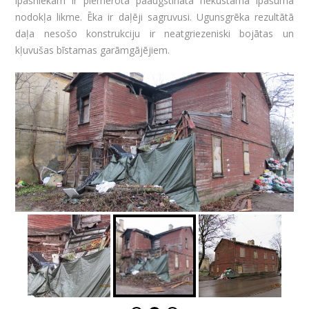
īpašniekam ir piemērota paaugstinātā nekustamā īpašuma
nodokļa likme. Ēka ir daļēji sagruvusi. Ugunsgrēka rezultātā
daļa nesošo konstrukciju ir neatgriezeniski bojātas un
kļuvušas bīstamas garāmgājējiem.