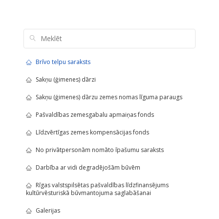
Brīvo telpu saraksts
Sakņu (ģimenes) dārzi
Sakņu (ģimenes) dārzu zemes nomas līguma paraugs
Pašvaldības zemesgabalu apmaiņas fonds
Līdzvērtīgas zemes kompensācijas fonds
No privātpersonām nomāto īpašumu saraksts
Darbība ar vidi degradējošām būvēm
Rīgas valstspilsētas pašvaldības līdzfinansējums
kultūrvēsturiskā būvmantojuma saglabāšanai
Galerijas