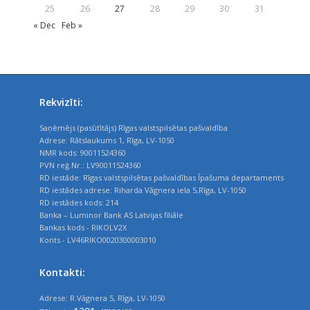
25
26
27
28
29
30
31
« Dec
Feb »
Rekvizīti:
Saņēmējs (pasūtītājs) Rīgas valstspilsētas pašvaldība
Adrese: Rātslaukums 1, Rīga, LV-1050
NMR kods: 90011524360
PVN reģ.Nr.: LV90011524360
RD iestāde: Rīgas valstspilsētas pašvaldības Īpašuma departaments
RD iestādes adrese: Riharda Vāgnera iela 5,Rīga, LV-1050
RD iestādes kods: 214
Banka – Luminor Bank AS Latvijas filiāle
Bankas kods - RIKOLV2X
Konts - LV46RIKO0020300003010
Kontakti:
Adrese: R.Vāgnera 5, Rīga, LV-1050