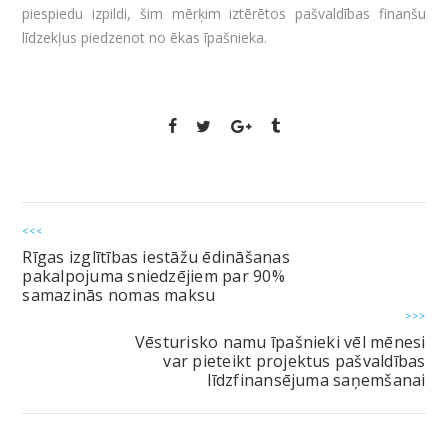
piespiedu izpildi, šim mērķim iztērētos pašvaldības finanšu
līdzekļus piedzenot no ēkas īpašnieka.
<<<
Rīgas izglītības iestāžu ēdināšanas
pakalpojuma sniedzējiem par 90%
samazinās nomas maksu
>>>
Vēsturisko namu īpašnieki vēl mēnesi
var pieteikt projektus pašvaldības
līdzfinansējuma saņemšanai