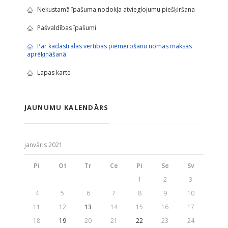
Nekustamā īpašuma nodokļa atvieglojumu piešķiršana
Pašvaldības īpašumi
Par kadastrālās vērtības piemērošanu nomas maksas
aprēķināšanā
Lapas karte
JAUNUMU KALENDĀRS
janvāris 2021
Pi
Ot
Tr
Ce
Pi
Se
Sv
1
2
3
4
5
6
7
8
9
10
11
12
13
14
15
16
17
18
19
20
21
22
23
24