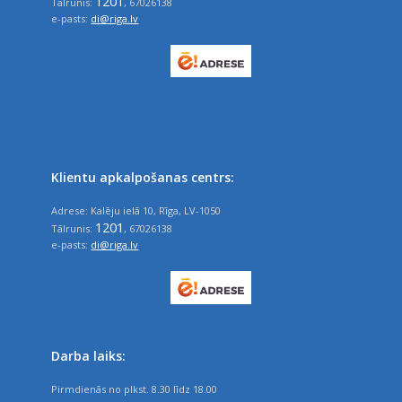
1201
Tālrunis:
, 67026138
e-pasts:
di@riga.lv
Klientu apkalpošanas centrs:
Adrese: Kalēju ielā 10, Rīga, LV-1050
1201
Tālrunis:
, 67026138
e-pasts:
di@riga.lv
Darba laiks:
Pirmdienās no plkst. 8.30 līdz 18.00