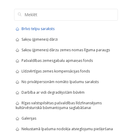
Brīvo telpu saraksts
Sakņu (ģimenes) dārzi
Sakņu (ģimenes) dārzu zemes nomas līguma paraugs
Pašvaldības zemesgabalu apmaiņas fonds
Līdzvērtīgas zemes kompensācijas fonds
No privātpersonām nomāto īpašumu saraksts
Darbība ar vidi degradējošām būvēm
Rīgas valstspilsētas pašvaldības līdzfinansējums
kultūrvēsturiskā būvmantojuma saglabāšanai
Galerijas
Nekustamā īpašuma nodokļa atvieglojumu piešķiršana