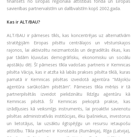
finansēts no Eiropas reģionālā attīstības fonda un Eiropas
savienības partnervalstīm un dalībvalstīm kopš 2002.gada.
Kas ir ALT/BAU?
ALT/BAU ir pārneses tīkls, kas koncentrējas uz alternatīvām
stratēģijām Eiropas pilsētu centrālajos un vēsturiskajos
rajonos, lai aktivizētu neizmantotās un degradētās ēkas, kas
par tādām kļuvušas demogrāfisku, ekonomisku un sociālu
apstākļu dēļ. Šī pārneses tīkla vadošais partneris ir Kemnicas
pilsēta Vācija, kas ir atzīta kā labās prakses pilsēta tīklā, kuras
pamatā ir Kemnicas pilsētas izveidotā aģentūra “Mājokļu
aģentūra sarūkošām pilsētām”. Pārneses tīkla mērķis ir tā
partnerpilsētās izveidot pielidzinātu līdzīgu aģentūru kā
Kemnicas pilsētā. Šī Kemnicas piekoptā prakse, kas
izrādījusies kā veiksmīgs instruments, lai proaktīvi savienotu
pilsētas administratīvās institūcijas, ēku īpašniekus, investorus
un lietotājus, lai uzsāktu ilgtspējīgu un resursu ietaupošu
attīstību. Tīkla partneri ir Konstanta (Rumānija), Rīga (Latvija),