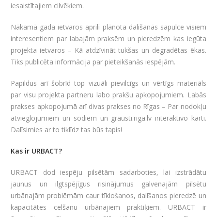
iesaistītajiem cilvēkiem.
Nākamā gada ietvaros aprīlī plānota dalīšanās sapulce visiem
interesentiem par labajām praksēm un pieredzēm kas iegūta
projekta ietvaros – Kā atdzīvināt tukšas un degradētas ēkas.
Tiks publicēta informācija par pieteikšanās iespējām.
Papildus arī šobrīd top vizuāli pievilcīgs un vērtīgs materiāls
par visu projekta partneru labo prakšu apkopojumiem. Labās
prakses apkopojumā arī divas prakses no Rīgas – Par nodokļu
atvieglojumiem un sodiem un grausti.riga.lv interaktīvo karti.
Dalīsimies ar to tiklīdz tas būs tapis!
Kas ir URBACT?
URBACT dod iespēju pilsētām sadarboties, lai izstrādātu
jaunus un ilgtspējīgus risinājumus galvenajām pilsētu
urbānajām problēmām caur tīklošanos, dalīšanos pieredzē un
kapacitātes celšanu urbānajiem praktiķiem. URBACT ir