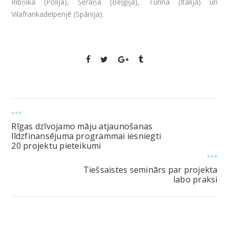
Ribņika (Polija), Seraņa (Beļģija), Turīna (Itālija) un
Vilafrankadelpenjē (Spānija).
<<<
Rīgas dzīvojamo māju atjaunošanas
līdzfinansējuma programmai iesniegti
20 projektu pieteikumi
>>>
Tiešsaistes seminārs par projekta
labo praksi