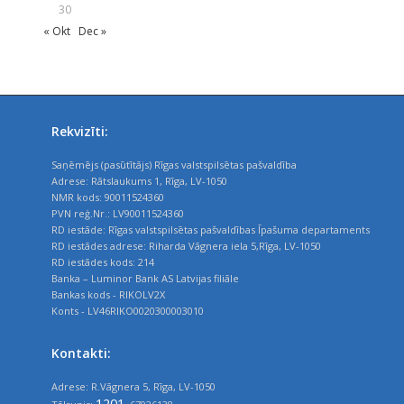
30
« Okt
Dec »
Rekvizīti:
Saņēmējs (pasūtītājs) Rīgas valstspilsētas pašvaldība
Adrese: Rātslaukums 1, Rīga, LV-1050
NMR kods: 90011524360
PVN reģ.Nr.: LV90011524360
RD iestāde: Rīgas valstspilsētas pašvaldības Īpašuma departaments
RD iestādes adrese: Riharda Vāgnera iela 5,Rīga, LV-1050
RD iestādes kods: 214
Banka – Luminor Bank AS Latvijas filiāle
Bankas kods - RIKOLV2X
Konts - LV46RIKO0020300003010
Kontakti:
Adrese: R.Vāgnera 5, Rīga, LV-1050
1201