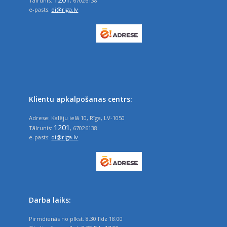
Tālrunis:
, 67026138
e-pasts:
di@riga.lv
Klientu apkalpošanas centrs:
Adrese: Kalēju ielā 10, Rīga, LV-1050
1201
Tālrunis:
, 67026138
e-pasts:
di@riga.lv
Darba laiks:
Pirmdienās no plkst. 8.30 līdz 18.00