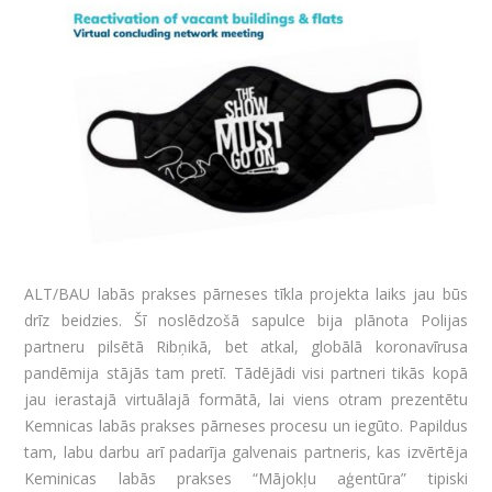
ALT/BAU labās prakses pārneses tīkla projekta laiks jau būs
drīz beidzies. Šī noslēdzošā sapulce bija plānota Polijas
partneru pilsētā Ribņikā, bet atkal, globālā koronavīrusa
pandēmija stājās tam pretī. Tādējādi visi partneri tikās kopā
jau ierastajā virtuālajā formātā, lai viens otram prezentētu
Kemnicas labās prakses pārneses procesu un iegūto. Papildus
tam, labu darbu arī padarīja galvenais partneris, kas izvērtēja
Keminicas labās prakses “Mājokļu aģentūra” tipiski