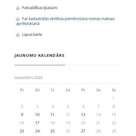
Pašvaldības īpašumi
Par kadastrālās vērtības piemērošanu nomas maksas
aprēķināšanā
Lapas karte
JAUNUMU KALENDĀRS
novembris 2020
Pi
Ot
Tr
Ce
Pi
Se
Sv
1
2
3
4
5
6
7
8
9
10
11
12
13
14
15
16
17
18
19
20
21
22
23
24
25
26
27
28
29