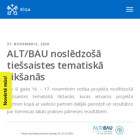
27. NOVEMBRIS, 2020
ALT/BAU noslēdzošā
tiešsaistes tematiskā
tikšanās
Novērtē mūs!
No šī gada 16. – 17. novembrim notika projekta noslēdzošā
tiešsaistes tematiskā tikšanās, kuras ietvaros projekta
partneri kopā ar vadošo partneri dalījās pieredzē un rezultātos
par Kemnicas labās prakses pārneses rezultātiem.