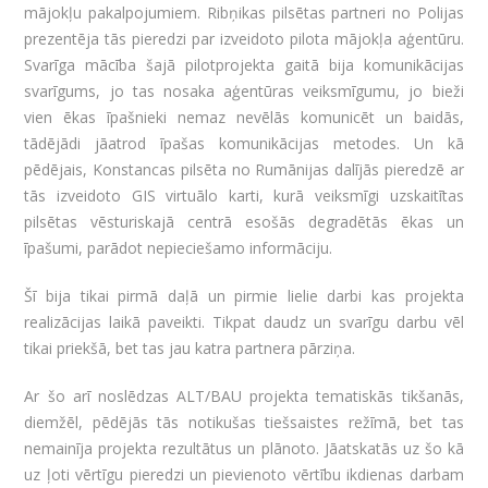
mājokļu pakalpojumiem. Ribņikas pilsētas partneri no Polijas
prezentēja tās pieredzi par izveidoto pilota mājokļa aģentūru.
Svarīga mācība šajā pilotprojekta gaitā bija komunikācijas
svarīgums, jo tas nosaka aģentūras veiksmīgumu, jo bieži
vien ēkas īpašnieki nemaz nevēlās komunicēt un baidās,
tādējādi jāatrod īpašas komunikācijas metodes. Un kā
pēdējais, Konstancas pilsēta no Rumānijas dalījās pieredzē ar
tās izveidoto GIS virtuālo karti, kurā veiksmīgi uzskaitītas
pilsētas vēsturiskajā centrā esošās degradētās ēkas un
īpašumi, parādot nepieciešamo informāciju.
Šī bija tikai pirmā daļā un pirmie lielie darbi kas projekta
realizācijas laikā paveikti. Tikpat daudz un svarīgu darbu vēl
tikai priekšā, bet tas jau katra partnera pārziņa.
Ar šo arī noslēdzas ALT/BAU projekta tematiskās tikšanās,
diemžēl, pēdējās tās notikušas tiešsaistes režīmā, bet tas
nemainīja projekta rezultātus un plānoto. Jāatskatās uz šo kā
uz ļoti vērtīgu pieredzi un pievienoto vērtību ikdienas darbam