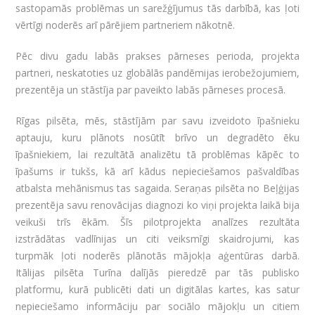
sastopamās problēmas un sarežģījumus tās darbībā, kas ļoti
vērtīgi noderēs arī pārējiem partneriem nākotnē.
Pēc divu gadu labās prakses pārneses perioda, projekta
partneri, neskatoties uz globālās pandēmijas ierobežojumiem,
prezentēja un stāstīja par paveikto labās pārneses procesā.
Rīgas pilsēta, mēs, stāstījām par savu izveidoto īpašnieku
aptauju, kuru plānots nosūtīt brīvo un degradēto ēku
īpašniekiem, lai rezultātā analizētu tā problēmas kāpēc to
īpašums ir tukšs, kā arī kādus nepieciešamos pašvaldības
atbalsta mehānismus tas sagaida. Seraņas pilsēta no Beļģijas
prezentēja savu renovācijas diagnozi ko viņi projekta laikā bija
veikuši trīs ēkām. Šīs pilotprojekta analīzes rezultāta
izstrādātas vadlīnijas un citi veiksmīgi skaidrojumi, kas
turpmāk ļoti noderēs plānotās mājokļa aģentūras darbā.
Itālijas pilsēta Turīna dalījās pieredzē par tās publisko
platformu, kurā publicēti dati un digitālas kartes, kas satur
nepieciešamo informāciju par sociālo mājokļu un citiem