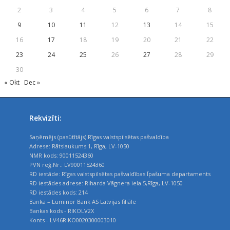
2
3
4
5
6
7
8
9
10
11
12
13
14
15
16
17
18
19
20
21
22
23
24
25
26
27
28
29
30
« Okt
Dec »
Rekvizīti:
Saņēmējs (pasūtītājs) Rīgas valstspilsētas pašvaldība
Adrese: Rātslaukums 1, Rīga, LV-1050
NMR kods: 90011524360
PVN reģ.Nr.: LV90011524360
RD iestāde: Rīgas valstspilsētas pašvaldības Īpašuma departaments
RD iestādes adrese: Riharda Vāgnera iela 5,Rīga, LV-1050
RD iestādes kods: 214
Banka – Luminor Bank AS Latvijas filiāle
Bankas kods - RIKOLV2X
Konts - LV46RIKO0020300003010