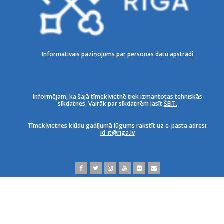
Informatīvais paziņojums par personas datu apstrādi
Informējam, ka šajā tīmekļvietnē tiek izmantotas tehniskās
sīkdatnes. Vairāk par sīkdatnēm lasīt
ŠEIT.
Tīmekļvietnes kļūdu gadījumā lūgums rakstīt uz e-pasta adresi:
id_it@riga.lv