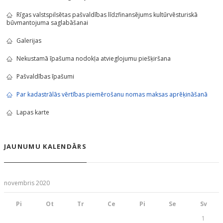
Rīgas valstspilsētas pašvaldības līdzfinansējums kultūrvēsturiskā
būvmantojuma saglabāšanai
Galerijas
Nekustamā īpašuma nodokļa atvieglojumu piešķiršana
Pašvaldības īpašumi
Par kadastrālās vērtības piemērošanu nomas maksas aprēķināšanā
Lapas karte
JAUNUMU KALENDĀRS
novembris 2020
Pi
Ot
Tr
Ce
Pi
Se
Sv
1