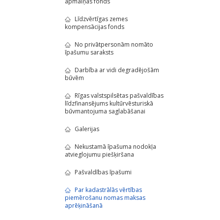
apmaiņas fonds
Līdzvērtīgas zemes
kompensācijas fonds
No privātpersonām nomāto
īpašumu saraksts
Darbība ar vidi degradējošām
būvēm
Rīgas valstspilsētas pašvaldības
līdzfinansējums kultūrvēsturiskā
būvmantojuma saglabāšanai
Galerijas
Nekustamā īpašuma nodokļa
atvieglojumu piešķiršana
Pašvaldības īpašumi
Par kadastrālās vērtības
piemērošanu nomas maksas
aprēķināšanā