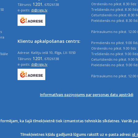
1201
Otrdienās no plkst. 8.30 līdz 
Tālrunis:
, 67026138
050
Trešdienās no plkst. 8.30 līd
e-pasts:
di@riga.lv
Ceturtdienās no plkst. 8.30 l
Piektdienās no plkst. 8.30 līd
ts
Pārtraukums no plkst. 12.00 l
era
Klientu apkalpošanas centrs:
Pirmdienās no plkst. 9.00 līd
Otrdienās no plkst. 9.00 līdz 
Adrese: Kalēju ielā 10, Rīga, LV-1050
iliāle
Trešdienās no plkst. 9.00 līd
1201
Tālrunis:
, 67026138
Ceturtdienās no plkst. 9.00 l
e-pasts:
di@riga.lv
Piektdienās no plkst. 9.00 līd
Pārtraukums no plkst. 12.00 l
Informatīvais paziņojums par personas datu apstrādi
nformējam, ka šajā tīmekļvietnē tiek izmantotas tehniskās sīkdatnes. Vairāk pa
Tīmekļvietnes kļūdu gadījumā lūgums rakstīt uz e-pasta adresi:
id_