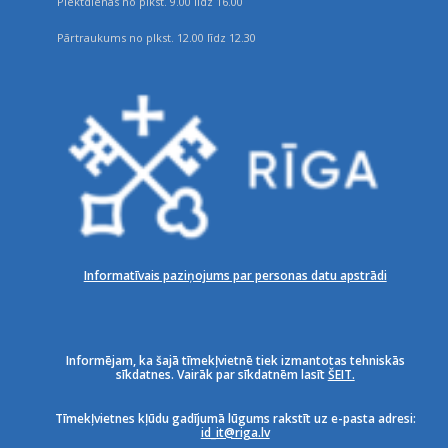
Piektdienās no plkst. 9.00 līdz 16.00
Pārtraukums no plkst. 12.00 līdz 12.30
Informatīvais paziņojums par personas datu apstrādi
Informējam, ka šajā tīmekļvietnē tiek izmantotas tehniskās
sīkdatnes. Vairāk par sīkdatnēm lasīt
ŠEIT.
Tīmekļvietnes kļūdu gadījumā lūgums rakstīt uz e-pasta adresi:
id_it@riga.lv