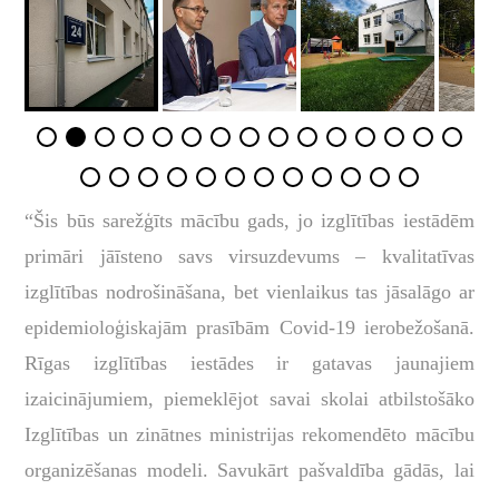
“Šis būs sarežģīts mācību gads, jo izglītības iestādēm
primāri jāīsteno savs virsuzdevums – kvalitatīvas
izglītības nodrošināšana, bet vienlaikus tas jāsalāgo ar
epidemioloģiskajām prasībām Covid-19 ierobežošanā.
Rīgas izglītības iestādes ir gatavas jaunajiem
izaicinājumiem, piemeklējot savai skolai atbilstošāko
Izglītības un zinātnes ministrijas rekomendēto mācību
organizēšanas modeli. Savukārt pašvaldība gādās, lai