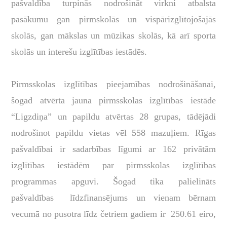
pašvaldība turpinās nodrošināt virkni atbalsta
pasākumu gan pirmskolās un vispārizglītojošajās
skolās, gan mākslas un mūzikas skolās, kā arī sporta
skolās un interešu izglītības iestādēs.
Pirmsskolas izglītības pieejamības nodrošināšanai,
šogad atvērta jauna pirmsskolas izglītības iestāde
“Ligzdiņa” un papildu atvērtas 28 grupas, tādējādi
nodrošinot papildu vietas vēl 558 mazuļiem. Rīgas
pašvaldībai ir sadarbības līgumi ar 162 privātām
izglītības iestādēm par pirmsskolas izglītības
programmas apguvi. Šogad tika palielināts
pašvaldības līdzfinansējums un vienam bērnam
vecumā no pusotra līdz četriem gadiem ir 250.61 eiro,