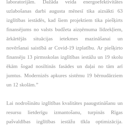
laboratorijām. Dažāda veida energoefektivitātes
uzlabošanas darbi augusta mēnesī tika aizsākti 63
izglītības iestādēs, kad šiem projektiem tika piešķirts
finansējums no valsts budžeta aizņēmuma līdzekļiem,
ārkārtējās situācijas ietekmes mazināšanai un
novēršanai saistībā ar Covid-19 izplatību. Ar piešķirto
finansēju 13 pirmsskolas izglītības iestāžu un 19 skolu
ēkām šogad nosiltinās fasādes un daļai no tām arī
jumtus. Modernizēs apkures sistēmu 19 bērnudārziem
un 12 skolām.”
Lai nodrošinātu izglītības kvalitātes paaugstināšanu un
resursu lietderīgu izmantošanu, turpinās Rīgas
pašvaldības izglītības iestāžu tīkla optimizācija.