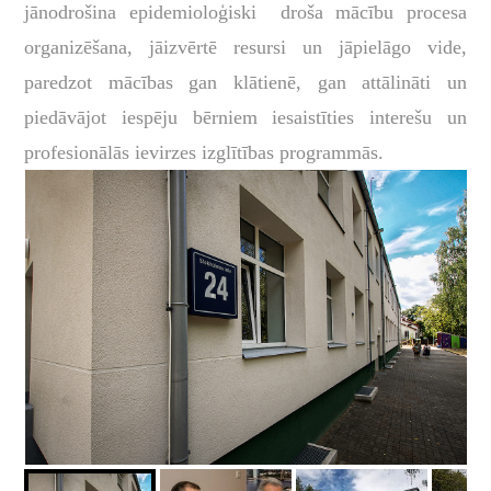
jānodrošina epidemioloģiski droša mācību procesa
organizēšana, jāizvērtē resursi un jāpielāgo vide,
paredzot mācības gan klātienē, gan attālināti un
piedāvājot iespēju bērniem iesaistīties interešu un
profesionālās ievirzes izglītības programmās.