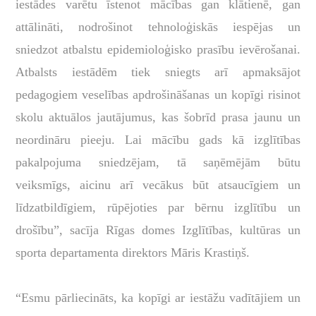
iestādes varētu īstenot mācības gan klātienē, gan
attālināti, nodrošinot tehnoloģiskās iespējas un
sniedzot atbalstu epidemioloģisko prasību ievērošanai.
Atbalsts iestādēm tiek sniegts arī apmaksājot
pedagogiem veselības apdrošināšanas un kopīgi risinot
skolu aktuālos jautājumus, kas šobrīd prasa jaunu un
neordināru pieeju. Lai mācību gads kā izglītības
pakalpojuma sniedzējam, tā saņēmējām būtu
veiksmīgs, aicinu arī vecākus būt atsaucīgiem un
līdzatbildīgiem, rūpējoties par bērnu izglītību un
drošību”, sacīja Rīgas domes Izglītības, kultūras un
sporta departamenta direktors Māris Krastiņš.
“Esmu pārliecināts, ka kopīgi ar iestāžu vadītājiem un