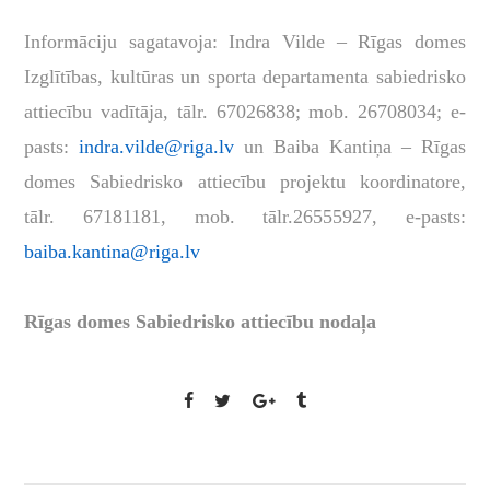
Informāciju sagatavoja: Indra Vilde – Rīgas domes
Izglītības, kultūras un sporta departamenta sabiedrisko
attiecību vadītāja, tālr. 67026838; mob. 26708034; e-
pasts:
indra.vilde@riga.lv
un Baiba Kantiņa –
Rīgas
domes
Sabiedrisko attiecību projektu koordinatore,
tālr. 67181181, mob. tālr.26555927, e-pasts:
baiba.kantina@riga.lv
Rīgas domes Sabiedrisko attiecību nodaļa