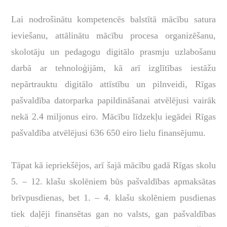
L
ai nodrošinātu kompetencēs balstītā mācību satura
ieviešanu, attālinātu mācību procesa organizēšanu,
skolotāju un pedagogu digitālo prasmju uzlabošanu
darbā ar tehnoloģijām, kā arī izglītības iestāžu
nepārtrauktu digitālo attīstību un pilnveidi, Rīgas
pašvaldība datorparka papildināšanai atvēlējusi vairāk
nekā 2.4 miljonus eiro.
Mācību līdzekļu iegādei Rīgas
pašvaldība atvēlējusi 636 650 eiro lielu finansējumu.
Tāpat kā iepriekšējos, arī šajā mācību gadā Rīgas skolu
5. – 12. klašu skolēniem būs pašvaldības apmaksātas
brīvpusdienas, bet 1. – 4. klašu skolēniem pusdienas
tiek daļēji finansētas gan no valsts, gan pašvaldības