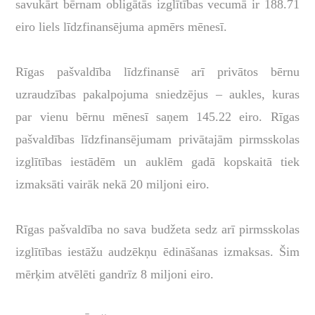
savukārt bērnam obligātās izglītības vecumā ir 188.71
eiro liels līdzfinansējuma apmērs mēnesī.
Rīgas pašvaldība līdzfinansē arī privātos bērnu
uzraudzības pakalpojuma sniedzējus – aukles, kuras
par vienu bērnu mēnesī saņem 145.22 eiro. Rīgas
pašvaldības līdzfinansējumam privātajām pirmsskolas
izglītības iestādēm un auklēm gadā kopskaitā tiek
izmaksāti vairāk nekā 20 miljoni eiro.
Rīgas pašvaldība no sava budžeta sedz arī pirmsskolas
izglītības iestāžu audzēkņu ēdināšanas izmaksas. Šim
mērķim atvēlēti gandrīz 8 miljoni eiro.