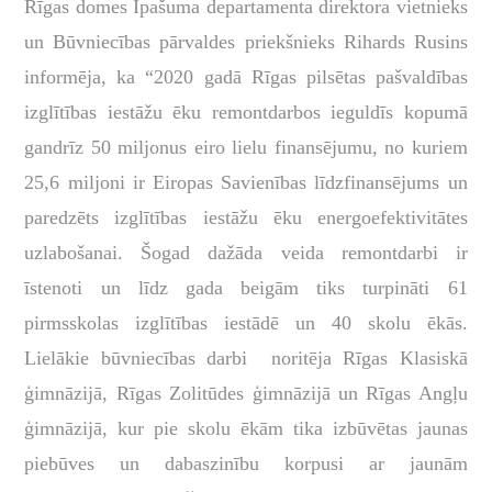
Rīgas domes Īpašuma departamenta direktora vietnieks
un Būvniecības pārvaldes priekšnieks Rihards Rusins
informēja, ka “2020 gadā Rīgas pilsētas pašvaldības
izglītības iestāžu ēku remontdarbos ieguldīs kopumā
gandrīz 50 miljonus eiro lielu finansējumu, no kuriem
25,6 miljoni ir Eiropas Savienības līdzfinansējums un
paredzēts izglītības iestāžu ēku energoefektivitātes
uzlabošanai. Šogad dažāda veida remontdarbi ir
īstenoti un līdz gada beigām tiks turpināti 61
pirmsskolas izglītības iestādē un 40 skolu ēkās.
Lielākie būvniecības darbi noritēja Rīgas Klasiskā
ģimnāzijā, Rīgas Zolitūdes ģimnāzijā un Rīgas Angļu
ģimnāzijā, kur pie skolu ēkām tika izbūvētas jaunas
piebūves un dabaszinību korpusi ar jaunām