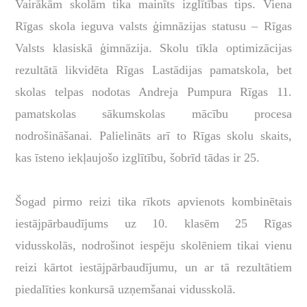
Vairākām skolām tika mainīts izglītības tips. Viena
Rīgas skola ieguva valsts ģimnāzijas statusu – Rīgas
Valsts klasiskā ģimnāzija. Skolu tīkla optimizācijas
rezultātā likvidēta Rīgas Lastādijas pamatskola, bet
skolas telpas nodotas Andreja Pumpura Rīgas 11.
pamatskolas sākumskolas mācību procesa
nodrošināšanai. Palielināts arī to Rīgas skolu skaits,
kas īsteno iekļaujošo izglītību, šobrīd tādas ir 25.
Šogad pirmo reizi tika rīkots apvienots kombinētais
iestājpārbaudījums uz 10. klasēm 25 Rīgas
vidusskolās, nodrošinot iespēju skolēniem tikai vienu
reizi kārtot iestājpārbaudījumu, un ar tā rezultātiem
piedalīties konkursā uzņemšanai vidusskolā.