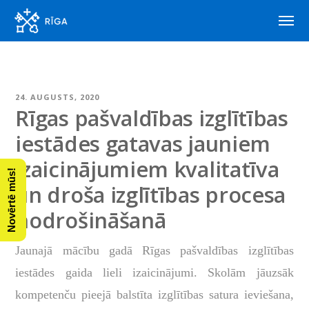
24. AUGUSTS, 2020
Rīgas pašvaldības izglītības
iestādes gatavas jauniem
izaicinājumiem kvalitatīva
Novērtē mūs!
un droša izglītības procesa
nodrošināšanā
Jaunajā mācību gadā Rīgas pašvaldības izglītības
iestādes gaida lieli izaicinājumi. Skolām jāuzsāk
kompetenču pieejā balstīta izglītības satura ieviešana,