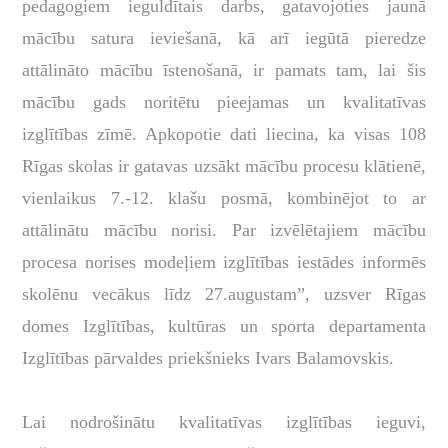
pedagogiem ieguldītais darbs, gatavojoties jaunā
mācību satura ieviešanā, kā arī iegūtā pieredze
attālināto mācību īstenošanā, ir pamats tam, lai šis
mācību gads noritētu pieejamas un kvalitatīvas
izglītības zīmē. Apkopotie dati liecina, ka visas 108
Rīgas skolas ir gatavas uzsākt mācību procesu klātienē,
vienlaikus 7.-12. klašu posmā, kombinējot to ar
attālinātu mācību norisi. Par izvēlētajiem mācību
procesa norises modeļiem izglītības iestādes informēs
skolēnu vecākus līdz 27.augustam”, uzsver Rīgas
domes Izglītības, kultūras un sporta departamenta
Izglītības pārvaldes priekšnieks Ivars Balamovskis.
Lai nodrošinātu kvalitatīvas izglītības ieguvi,