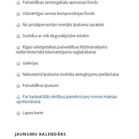
Pašvaldības zemesgabalu apmaiņas fonds
Līdzvērtīgas zemes kompensācijas fonds
No privātpersonām nomāto īpašumu saraksts
Darbība ar vidi degradējošām būvēm
Rīgas valstspilsētas pašvaldības līdzfinansējums
kultūrvēsturiskā būvmantojuma saglabāšanai
Galerijas
Nekustamā īpašuma nodokļa atvieglojumu piešķiršana
Pašvaldības īpašumi
Par kadastrālās vērtības piemērošanu nomas maksas
aprēķināšanā
Lapas karte
JAUNUMU KALENDĀRS