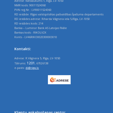
Adrese: Rātslaukums 1, Rīga, LV-1050
NMR kods: 90011524360
PVN reģ.Nr.: LV90011524360
RD iestāde: Rīgas valstspilsētas pašvaldības Īpašuma departaments
RD iestādes adrese: Riharda Vāgnera iela 5,Rīga, LV-1050
RD iestādes kods: 214
Banka – Luminor Bank AS Latvijas filiāle
Bankas kods - RIKOLV2X
Konts - LV46RIKO0020300003010
Kontakti:
Adrese: R.Vāgnera 5, Rīga, LV-1050
1201
Tālrunis:
, 67026138
e-pasts:
di@riga.lv
Klientu apkalpošanas centrs: