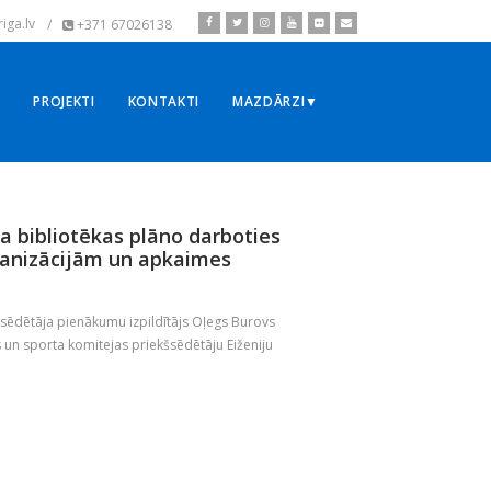
iga.lv
/
+371 67026138
▼
PROJEKTI
KONTAKTI
MAZDĀRZI▼
 bibliotēkas plāno darboties
ganizācijām un apkaimes
šsēdētāja pienākumu izpildītājs Oļegs Burovs
s un sporta komitejas priekšsēdētāju Eiženiju