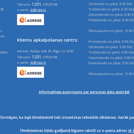
1201
Otrdienās no plkst. 8.30 līdz 
Tālrunis:
, 67026138
050
Trešdienās no plkst. 8.30 līd
e-pasts:
di@riga.lv
Ceturtdienās no plkst. 8.30 l
Piektdienās no plkst. 8.30 līd
ts
Pārtraukums no plkst. 12.00 l
era
Klientu apkalpošanas centrs:
Pirmdienās no plkst. 9.00 līd
Otrdienās no plkst. 9.00 līdz 
Adrese: Kalēju ielā 10, Rīga, LV-1050
iliāle
Trešdienās no plkst. 9.00 līd
1201
Tālrunis:
, 67026138
Ceturtdienās no plkst. 9.00 l
e-pasts:
di@riga.lv
Piektdienās no plkst. 9.00 līd
Pārtraukums no plkst. 12.00 l
Informatīvais paziņojums par personas datu apstrādi
nformējam, ka šajā tīmekļvietnē tiek izmantotas tehniskās sīkdatnes. Vairāk pa
Tīmekļvietnes kļūdu gadījumā lūgums rakstīt uz e-pasta adresi:
id_