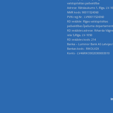
valstspilsētas pašvaldība
Adrese: Rātslaukums 1, Rīga, LV-1
NMR kods: 90011524360
PVN reģ.Nr.: LV90011524360
RD iestāde: Rīgas valstspilsētas
pašvaldības Īpašuma departamen
RD iestādes adrese: Riharda Vāgn
iela 5,Rīga, LV-1050
RD iestādes kods: 214
Banka – Luminor Bank AS Latvijas f
Bankas kods - RIKOLV2X
Konts - LV46RIKO0020300003010
I