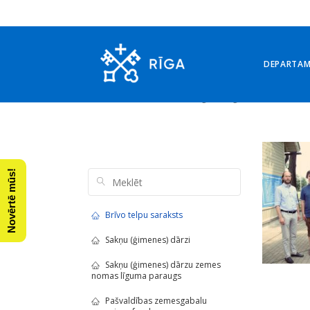
DEPARTA
Arhīvs: 26. jūnijs, 2019
Novērtē mūs!
Brīvo telpu saraksts
Sakņu (ģimenes) dārzi
Sakņu (ģimenes) dārzu zemes
nomas līguma paraugs
Pašvaldības zemesgabalu