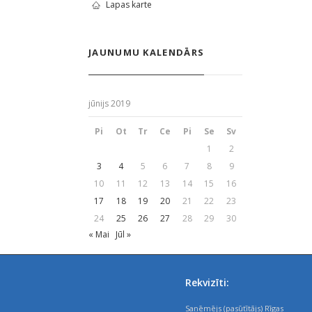
Lapas karte
JAUNUMU KALENDĀRS
jūnijs 2019
Pi
Ot
Tr
Ce
Pi
Se
Sv
1
2
3
4
5
6
7
8
9
10
11
12
13
14
15
16
17
18
19
20
21
22
23
24
25
26
27
28
29
30
« Mai
Jūl »
Rekvizīti:
Saņēmējs (pasūtītājs) Rīgas