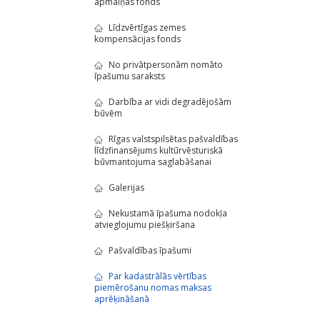
apmaiņas fonds
Līdzvērtīgas zemes
kompensācijas fonds
No privātpersonām nomāto
īpašumu saraksts
Darbība ar vidi degradējošām
būvēm
Rīgas valstspilsētas pašvaldības
līdzfinansējums kultūrvēsturiskā
būvmantojuma saglabāšanai
Galerijas
Nekustamā īpašuma nodokļa
atvieglojumu piešķiršana
Pašvaldības īpašumi
Par kadastrālās vērtības
piemērošanu nomas maksas
aprēķināšanā