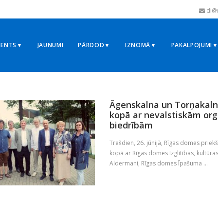
di@r
MENTS▼
JAUNUMI
PĀRDOD▼
IZNOMĀ▼
PAKALPOJUMI
Āgenskalna un Torņakalna
kopā ar nevalstiskām or
biedrībām
Trešdien, 26. jūnijā, Rīgas domes priek
kopā ar Rīgas domes Izglītības, kultūra
Aldermani, Rīgas domes Īpašuma ...