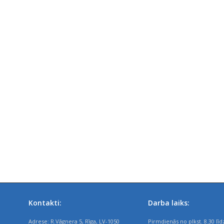
Kontakti:
Darba laiks:
Adrese: R.Vāgnera 5, Rīga, LV-1050
Pirmdienās no plkst. 8.30 līd