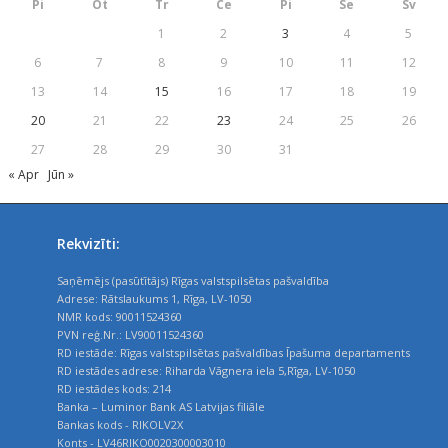
Pi
Ot
Tr
Ce
Pi
Se
Sv
1
2
3
4
5
6
7
8
9
10
11
12
13
14
15
16
17
18
19
20
21
22
23
24
25
26
27
28
29
30
31
« Apr
Jūn »
Rekvizīti:
Saņēmējs (pasūtītājs) Rīgas valstspilsētas pašvaldība
Adrese: Rātslaukums 1, Rīga, LV-1050
NMR kods: 90011524360
PVN reģ.Nr.: LV90011524360
RD iestāde: Rīgas valstspilsētas pašvaldības Īpašuma departaments
RD iestādes adrese: Riharda Vāgnera iela 5,Rīga, LV-1050
RD iestādes kods: 214
Banka – Luminor Bank AS Latvijas filiāle
Bankas kods - RIKOLV2X
Konts - LV46RIKO0020300003010