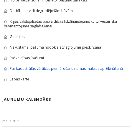
No privātpersonām nomāto īpašumu saraksts
Darbība ar vidi degradējošām būvēm
Rīgas valstspilsētas pašvaldības līdzfinansējums kultūrvēsturiskā
būvmantojuma saglabāšanai
Galerijas
Nekustamā īpašuma nodokļa atvieglojumu piešķiršana
Pašvaldības īpašumi
Par kadastrālās vērtības piemērošanu nomas maksas aprēķināšanā
Lapas karte
JAUNUMU KALENDĀRS
maijs 2019