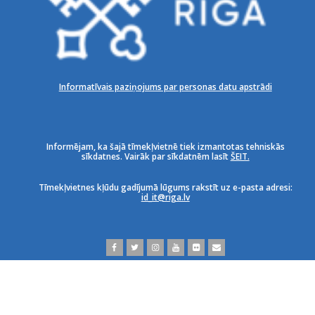
Informatīvais paziņojums par personas datu apstrādi
Informējam, ka šajā tīmekļvietnē tiek izmantotas tehniskās
sīkdatnes. Vairāk par sīkdatnēm lasīt
ŠEIT.
Tīmekļvietnes kļūdu gadījumā lūgums rakstīt uz e-pasta adresi:
id_it@riga.lv