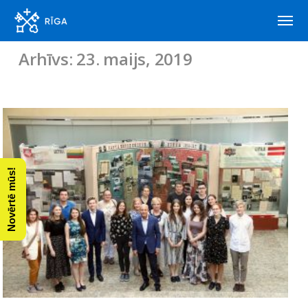
Arhīvs: 23. maijs, 2019
Novērtē mūs!