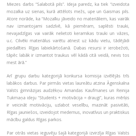
Miezes darbs “Salabotā pils”. Ideja paredz, ka tiek “izveidota
mozaīka uz sienas, kurā attēlots mežs, upe un Gaismas pils.
Atore norāde, ka “Mozaīku jāveido no materiāliem, kas vairāk
nav izmantojami sadzīvē, kā piemēram, saplēsti trauki,
nevajadzīgas vai vairāk nelietoti keramikas trauki un vāzes,
u.c. Cilvēki materiālus varētu atnest uz kādu vietu, tādējādi
piedalīties Rīgas labiekārtošanā. Dabas resursi ir ierobežoti,
tāpēc labāk ir izmantot traukus vēl kādā citā veidā, nevis tos
mest ārā.”
Arī grupu darbu kategorijā konkursa komisija izvēlējās trīs
labākos darbus. Par pirmās vietas laureātu atzina Āgenskalna
Valsts ģimnāzijas audzēkņu Amandas Kaufmanes un Reinija
Tukmaņa ideju “Students + motivācija = draugi”, kuras mērķis
ir veicināt motiivāciju, uzlabot veselību, mazināt pasivitāti,
Rīgas jauniešos, izveidojot medernus, inovatīvus un praktiskus
mācību galdus Rīgas parkos.
Par otrās vietas ieguvēju šajā kategorijā izvirzīja Rīgas Valsts