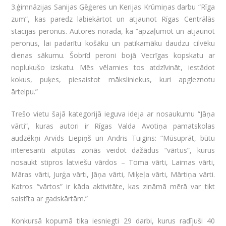
3.ģimnāzijas Sanijas Ģēģeres un Kerijas Krūmiņas darbu “Rīga
zum”, kas paredz labiekārtot un atjaunot Rīgas Centrālās
stacijas peronus. Autores norāda, ka “apzaļumot un atjaunot
peronus, lai padarītu košāku un patīkamāku daudzu cilvēku
dienas sākumu. Šobrīd peroni bojā Vecrīgas kopskatu ar
noplukušo izskatu. Mēs vēlamies tos atdzīvināt, iestādot
kokus, puķes, piesaistot māksliniekus, kuri apgleznotu
ārtelpu.”
Trešo vietu šajā kategorijā ieguva ideja ar nosaukumu “Jāņa
vārti”, kuras autori ir Rīgas Valda Avotiņa pamatskolas
audzēkņi Arvīds Liepiņš un Andris Tuigins: “Mūsuprāt, būtu
interesanti atpūtas zonās veidot dažādus “vārtus”, kurus
nosaukt stipros latviešu vārdos – Toma vārti, Laimas vārti,
Māras vārti, Jurģa vārti, Jāņa vārti, Miķeļa vārti, Mārtiņa vārti.
Katros “vārtos” ir kāda aktivitāte, kas zināmā mērā var tikt
saistīta ar gadskārtām.”
Konkursā kopumā tika iesniegti 29 darbi, kurus radījuši 40