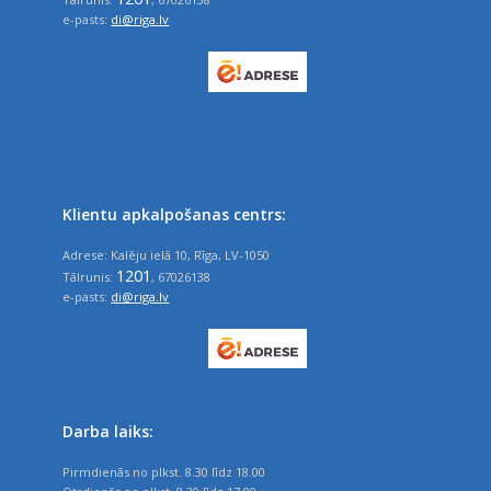
e-pasts:
di@riga.lv
Klientu apkalpošanas centrs:
Adrese: Kalēju ielā 10, Rīga, LV-1050
1201
Tālrunis:
, 67026138
e-pasts:
di@riga.lv
Darba laiks:
Pirmdienās no plkst. 8.30 līdz 18.00