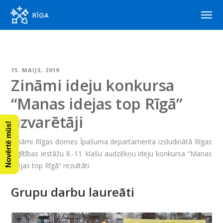
15. MAIJS, 2019
Zināmi ideju konkursa
“Manas idejas top Rīgā”
uzvarētāji
Novērtē mūs!
Zināmi Rīgas domes Īpašuma departamenta izsludinātā Rīgas
izglītības iestāžu 8.-11. klašu audzēkņu ideju konkursa “Manas
idejas top Rīgā” rezultāti.
Grupu darbu laureāti