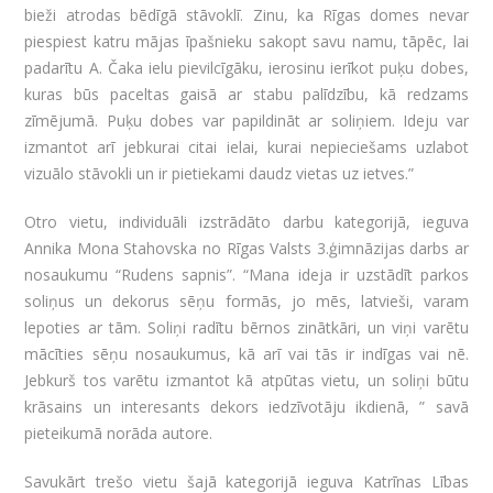
bieži atrodas bēdīgā stāvoklī. Zinu, ka Rīgas domes nevar
piespiest katru mājas īpašnieku sakopt savu namu, tāpēc, lai
padarītu A. Čaka ielu pievilcīgāku, ierosinu ierīkot puķu dobes,
kuras būs paceltas gaisā ar stabu palīdzību, kā redzams
zīmējumā. Puķu dobes var papildināt ar soliņiem. Ideju var
izmantot arī jebkurai citai ielai, kurai nepieciešams uzlabot
vizuālo stāvokli un ir pietiekami daudz vietas uz ietves.”
Otro vietu, individuāli izstrādāto darbu kategorijā, ieguva
Annika Mona Stahovska no Rīgas Valsts 3.ģimnāzijas darbs ar
nosaukumu “Rudens sapnis”. “Mana ideja ir uzstādīt parkos
soliņus un dekorus sēņu formās, jo mēs, latvieši, varam
lepoties ar tām. Soliņi radītu bērnos zinātkāri, un viņi varētu
mācīties sēņu nosaukumus, kā arī vai tās ir indīgas vai nē.
Jebkurš tos varētu izmantot kā atpūtas vietu, un soliņi būtu
krāsains un interesants dekors iedzīvotāju ikdienā, ” savā
pieteikumā norāda autore.
Savukārt trešo vietu šajā kategorijā ieguva Katrīnas Lības