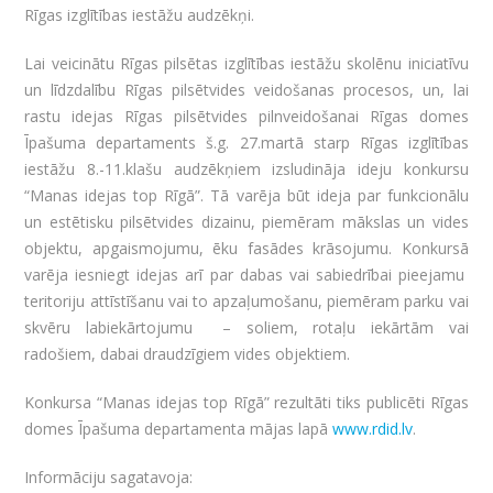
Rīgas izglītības iestāžu audzēkņi.
Lai veicinātu Rīgas pilsētas izglītības iestāžu skolēnu iniciatīvu
un līdzdalību Rīgas pilsētvides veidošanas procesos, un, lai
rastu idejas Rīgas pilsētvides pilnveidošanai Rīgas domes
Īpašuma departaments š.g. 27.martā starp Rīgas izglītības
iestāžu 8.-11.klašu audzēkņiem izsludināja ideju konkursu
“Manas idejas top Rīgā”. Tā varēja būt ideja par funkcionālu
un estētisku pilsētvides dizainu, piemēram mākslas un vides
objektu, apgaismojumu, ēku fasādes krāsojumu. Konkursā
varēja iesniegt idejas arī par dabas vai sabiedrībai pieejamu
teritoriju attīstīšanu vai to apzaļumošanu, piemēram parku vai
skvēru labiekārtojumu – soliem, rotaļu iekārtām vai
radošiem, dabai draudzīgiem vides objektiem.
Konkursa “Manas idejas top Rīgā” rezultāti tiks publicēti Rīgas
domes Īpašuma departamenta mājas lapā
www.rdid.lv
.
Informāciju sagatavoja: