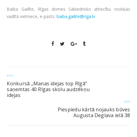
Baiba Gailīte, Rīgas domes Sabiedrisko attiecību nodaļas
vadītā vietniece, e-pasts:
baiba.gailite@riga.lv
<<<
Konkursā „Manas idejas top Rīgā”
saņemtas 40 Rīgas skolu audzēkņu
idejas
>>>
Piespiedu kārtā nojauks būves
Augusta Deglava ielā 38