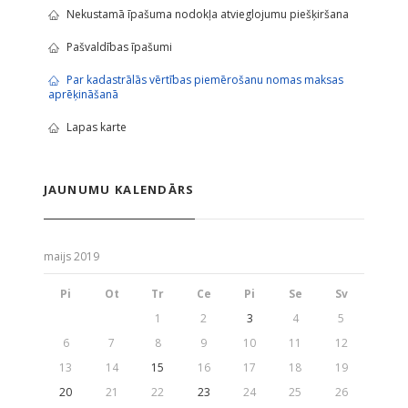
Nekustamā īpašuma nodokļa atvieglojumu piešķiršana
Pašvaldības īpašumi
Par kadastrālās vērtības piemērošanu nomas maksas
aprēķināšanā
Lapas karte
JAUNUMU KALENDĀRS
maijs 2019
Pi
Ot
Tr
Ce
Pi
Se
Sv
1
2
3
4
5
6
7
8
9
10
11
12
13
14
15
16
17
18
19
20
21
22
23
24
25
26