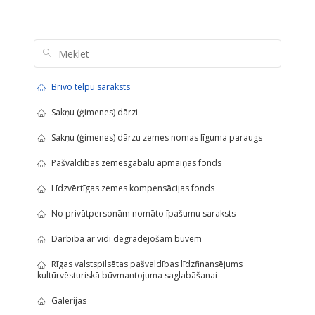
Brīvo telpu saraksts
Sakņu (ģimenes) dārzi
Sakņu (ģimenes) dārzu zemes nomas līguma paraugs
Pašvaldības zemesgabalu apmaiņas fonds
Līdzvērtīgas zemes kompensācijas fonds
No privātpersonām nomāto īpašumu saraksts
Darbība ar vidi degradējošām būvēm
Rīgas valstspilsētas pašvaldības līdzfinansējums
kultūrvēsturiskā būvmantojuma saglabāšanai
Galerijas