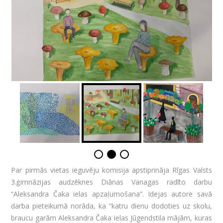
Par pirmās vietas ieguvēju komisija apstiprināja Rīgas Valsts
3.ģimnāzijas audzēknes Diānas Vanagas radīto darbu
“Aleksandra Čaka ielas apzaļumošana”. Idejas autore savā
darba pieteikumā norāda, ka “katru dienu dodoties uz skolu,
braucu garām Aleksandra Čaka ielas Jūgendstila mājām, kuras