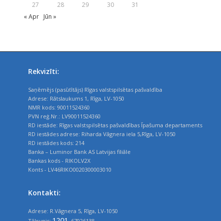
27
28
29
30
31
« Apr
Jūn »
Rekvizīti:
Saņēmējs (pasūtītājs) Rīgas valstspilsētas pašvaldība
Adrese: Rātslaukums 1, Rīga, LV-1050
NMR kods: 90011524360
PVN reģ.Nr.: LV90011524360
RD iestāde: Rīgas valstspilsētas pašvaldības Īpašuma departaments
RD iestādes adrese: Riharda Vāgnera iela 5,Rīga, LV-1050
RD iestādes kods: 214
Banka – Luminor Bank AS Latvijas filiāle
Bankas kods - RIKOLV2X
Konts - LV46RIKO0020300003010
Kontakti:
Adrese: R.Vāgnera 5, Rīga, LV-1050
1201
Tālrunis:
, 67026138