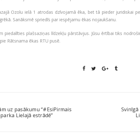
zajā Ozolu ielā 1 atrodas dzīvojamā ēka, bet tā pieder juridiskai p
grēkā. Sanāksmē spriedīs par iespējamu ēkas nojaukšanu.
m piedalīties plašsaziņas līdzekļu pārstāvjus. Jūsu ērtībai tiks nodroši
s pie Rātsnama ēkas RTU pusē.
nām uz pasākumu “#EsiPirmais
Svinīgā
arka Lielajā estrādē”
L