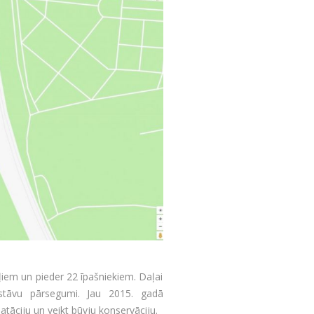
iem un pieder 22 īpašniekiem. Daļai
 stāvu pārsegumi. Jau 2015. gadā
atāciju un veikt būvju konservāciju.