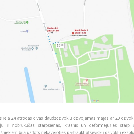
 ielā 24 atrodas divas daudzdzīvokļu dzīvojamās mājās ar 23 dzīvokļ
kļu ir nobrukušas starpsienas, krāsnis un deformējušies starp
šniekiem bija uzdots nekavējoties pārtraukt atsevišķu dzīvokļu eksplu