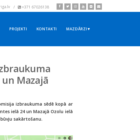
iga.lv
/
+371 67026138
▼
PROJEKTI
KONTAKTI
MAZDĀRZI▼
 izbraukuma
4 un Mazajā
omisija izbraukuma sēdē kopā ar
es ielā 24 un Mazajā Ozolu ielā
r būvju sakārtošanu.