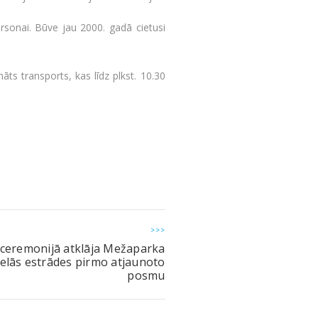
ersonai. Būve jau 2000. gadā cietusi
nāts transports, kas līdz plkst. 10.30
>>>
 ceremonijā atklāja Mežaparka
ielās estrādes pirmo atjaunoto
posmu