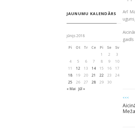
Arī Ma
JAUNUMU KALENDĀRS
uguns
Aicinā
jūnijs 2018
gaidī
Pi
Ot
Tr
Ce
Pi
Se
Sv
1
2
3
4
5
6
7
8
9
10
11
12
13
14
15
16
17
18
19
20
21
22
23
24
25
26
27
28
29
30
« Mai
Jūl »
<<<
Aici
Mežap