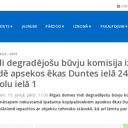
di@r
MENTS▼
JAUNUMI
PĀRDOD▼
IZNOMĀ▼
PAKALPOJUMI
NIJS, 2018
di degradējošu būvju komisija
dē apsekos ēkas Duntes ielā 2
olu ielā 1
ien, 15. jūnijā, plkst. 11.00
Rīgas domes Vidi degradējošu būvju k
inātajiem nekustamā īpašuma kopīpašniekiem apsekos ēkas Dunt
i klātienē iepazītos ar objektu tehnisko stāvokli, kā arī lemtu pa