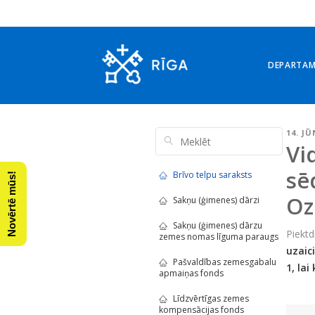
DEPARTA
14. JŪ
Vi
sē
Brīvo telpu saraksts
Novērtē mūs!
Oz
Sakņu (ģimenes) dārzi
Sakņu (ģimenes) dārzu
Piektd
zemes nomas līguma paraugs
uzaic
Pašvaldības zemesgabalu
1, la
apmaiņas fonds
Līdzvērtīgas zemes
kompensācijas fonds