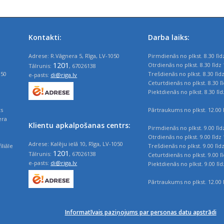
Kontakti:
Darba laiks:
Adrese: R.Vāgnera 5, Rīga, LV-1050
Pirmdienās no plkst. 8.30 līd
1201
Otrdienās no plkst. 8.30 līdz 
Tālrunis:
, 67026138
050
Trešdienās no plkst. 8.30 līd
e-pasts:
di@riga.lv
Ceturtdienās no plkst. 8.30 l
Piektdienās no plkst. 8.30 līd
ts
Pārtraukums no plkst. 12.00 l
era
Klientu apkalpošanas centrs:
Pirmdienās no plkst. 9.00 līd
Otrdienās no plkst. 9.00 līdz 
Adrese: Kalēju ielā 10, Rīga, LV-1050
iliāle
Trešdienās no plkst. 9.00 līd
1201
Tālrunis:
, 67026138
Ceturtdienās no plkst. 9.00 l
e-pasts:
di@riga.lv
Piektdienās no plkst. 9.00 līd
Pārtraukums no plkst. 12.00 l
Informatīvais paziņojums par personas datu apstrādi