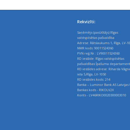
Rekvizīti:
Saņēmējs (pasūtītājs) Rīgas
valstspilsētas pašvaldība
Adrese: Rātslaukums 1, Rīga, LV-1
NMR kods: 90011524360
PVN reģ.Nr.: LV90011524360
RD iestāde: Rīgas valstspilsētas
pašvaldības Īpašuma departamen
RD iestādes adrese: Riharda Vāgn
iela 5,Rīga, LV-1050
RD iestādes kods: 214
Banka – Luminor Bank AS Latvijas f
Bankas kods - RIKOLV2X
Konts - LV46RIKO0020300003010