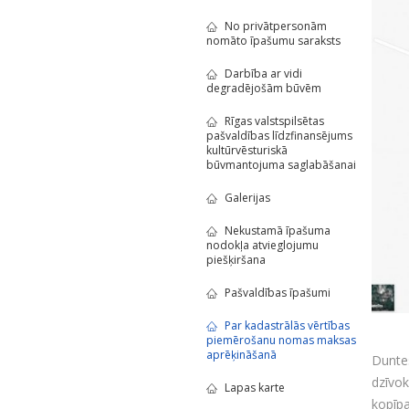
No privātpersonām
nomāto īpašumu saraksts
Darbība ar vidi
degradējošām būvēm
Rīgas valstspilsētas
pašvaldības līdzfinansējums
kultūrvēsturiskā
būvmantojuma saglabāšanai
Galerijas
Nekustamā īpašuma
nodokļa atvieglojumu
piešķiršana
Pašvaldības īpašumi
Par kadastrālās vērtības
piemērošanu nomas maksas
aprēķināšanā
Duntes
dzīvo
Lapas karte
kopīpa