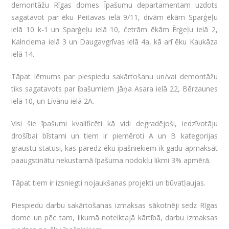
demontāžu Rīgas domes Īpašumu departamentam uzdots
sagatavot par ēku Peitavas ielā 9/11, divām ēkām Sparģeļu
ielā 10 k-1 un Sparģeļu ielā 10, četrām ēkām Ērģeļu ielā 2,
Kalnciema ielā 3 un Daugavgrīvas ielā 4a, kā arī ēku Kaukāza
ielā 14.
Tāpat lēmums par piespiedu sakārtošanu un/vai demontāžu
tiks sagatavots par īpašumiem Jāņa Asara ielā 22, Bērzaunes
ielā 10, un Līvānu ielā 2A.
Visi šie īpašumi kvalificēti kā vidi degradējoši, iedzīvotāju
drošībai bīstami un tiem ir piemēroti A un B kategorijas
graustu statusi, kas paredz ēku īpašniekiem ik gadu apmaksāt
paaugstinātu nekustamā īpašuma nodokļu likmi 3% apmērā.
Tāpat tiem ir izsniegti nojaukšanas projekti un būvatļaujas.
Piespiedu darbu sakārtošanas izmaksas sākotnēji sedz Rīgas
dome un pēc tam, likumā noteiktajā kārtībā, darbu izmaksas