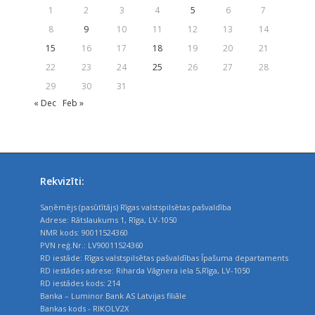
1
2
3
4
5
6
7
8
9
10
11
12
13
14
15
16
17
18
19
20
21
22
23
24
25
26
27
28
29
30
31
« Dec
Feb »
Rekvizīti:
Saņēmējs (pasūtītājs) Rīgas valstspilsētas pašvaldība
Adrese: Rātslaukums 1, Rīga, LV-1050
NMR kods: 90011524360
PVN reģ.Nr.: LV90011524360
RD iestāde: Rīgas valstspilsētas pašvaldības Īpašuma departaments
RD iestādes adrese: Riharda Vāgnera iela 5,Rīga, LV-1050
RD iestādes kods: 214
Banka – Luminor Bank AS Latvijas filiāle
Bankas kods - RIKOLV2X