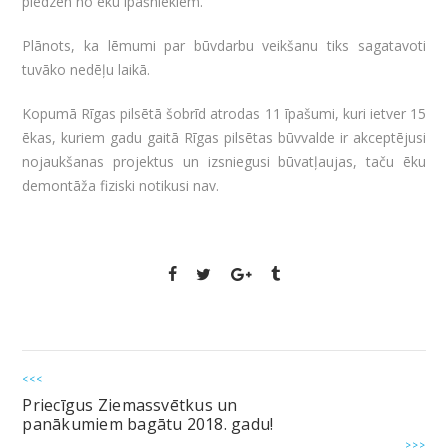
piedzen no ēku īpašniekiem.
Plānots, ka lēmumi par būvdarbu veikšanu tiks sagatavoti
tuvāko nedēļu laikā.
Kopumā Rīgas pilsētā šobrīd atrodas 11 īpašumi, kuri ietver 15
ēkas, kuriem gadu gaitā Rīgas pilsētas būvvalde ir akceptējusi
nojaukšanas projektus un izsniegusi būvatļaujas, taču ēku
demontāža fiziski notikusi nav.
<<<
Priecīgus Ziemassvētkus un
panākumiem bagātu 2018. gadu!
>>>