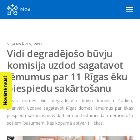
5. JANVĀRIS, 2018
Vidi degradējošo būvju
komisija uzdod sagatavot
lēmumus par 11 Rīgas ēku
Novērtē mūs!
piespiedu sakārtošanu
Rīgas domes Vidi degradējušo būvju komisija šodien,
5.janvārī, uzdeva sagatavot Rīgas domes lēmumus par ēkas
piespiedu sakārtošanas darbiem un bīstamo daļu demontāžu
sešiem īpašumiem, kas kopumā aptver 11 ēkas.