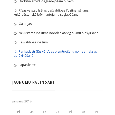
Darbība ar vidi degradējošām būvēm
Rīgas valstspilsētas pašvaldības līdzfinansējums
kultūrvēsturiskā būvmantojuma saglabāšanai
Galerijas
Nekustamā īpašuma nodokļa atvieglojumu piešķiršana
Pašvaldības īpašumi
Par kadastrālās vērtības piemērošanu nomas maksas
aprēķināšanā
Lapas karte
JAUNUMU KALENDĀRS
janvāris 2018
Pi
Ot
Tr
Ce
Pi
Se
Sv