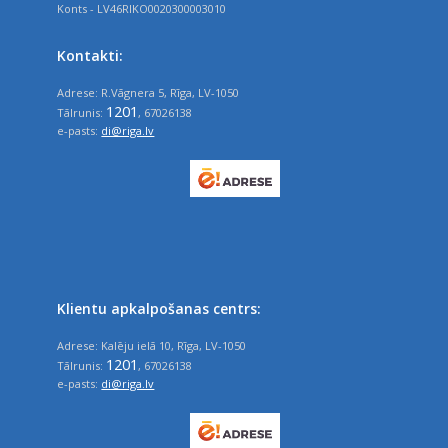
Konts - LV46RIKO0020300003010
Kontakti:
Adrese: R.Vāgnera 5, Rīga, LV-1050
1201
Tālrunis:
, 67026138
e-pasts:
di@riga.lv
Klientu apkalpošanas centrs:
Adrese: Kalēju ielā 10, Rīga, LV-1050
1201
Tālrunis:
, 67026138
e-pasts:
di@riga.lv