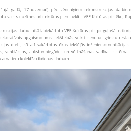
šajā gadā, 17.novembrī, pēc vērienīgiem rekonstrukcijas darbiem
oto valsts nozīmes arhitektūras pieminekli – VEF Kultūras pils ēku, Rop
trukcijas darbu laikā labiekārtota VEF Kultūras pils pieguļošā teritori
dekoratīvais apgaismojums. Iekštelpās veikti sienu un griestu restau
cijas darbi, kā arī sakārtotas ēkas iekšējās inženierkomunikācijas.
s, ventilācijas, aukstumpiegādes un vēdināšanas vadības sistēmas u
 amatieru kolektīvu ikdienas darbam.