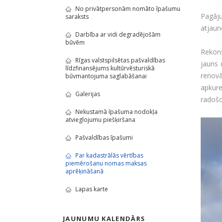
No privātpersonām nomāto īpašumu
Pagāju
saraksts
atjaun
Darbība ar vidi degradējošām
būvēm
Rekons
Rīgas valstspilsētas pašvaldības
jauns 
līdzfinansējums kultūrvēsturiskā
renovā
būvmantojuma saglabāšanai
apkure
Galerijas
radošo
Nekustamā īpašuma nodokļa
atvieglojumu piešķiršana
Pašvaldības īpašumi
Par kadastrālās vērtības
piemērošanu nomas maksas
aprēķināšanā
Lapas karte
JAUNUMU KALENDĀRS