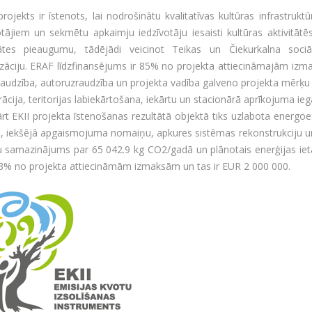
rojekts ir īstenots, lai nodrošinātu kvalitatīvas kultūras infrastruk
otājiem un sekmētu apkaimju iedzīvotāju iesaisti kultūras aktivitātēs
itātes pieaugumu, tādējādi veicinot Teikas un Čiekurkalna soc
lizāciju. ERAF līdzfinansējums ir 85% no projekta attiecināmajām izm
audzība, autoruzraudzība un projekta vadība galveno projekta mērķu 
rācija, teritorijas labiekārtošana, iekārtu un stacionārā aprīkojuma ie
rt EKII projekta īstenošanas rezultātā objektā tiks uzlabota energoef
, iekšējā apgaismojuma nomaiņu, apkures sistēmas rekonstrukciju un
u samazinājums par 65 042.9 kg CO2/gadā un plānotais enerģijas iet
13% no projekta attiecināmām izmaksām un tas ir EUR 2 000 000.