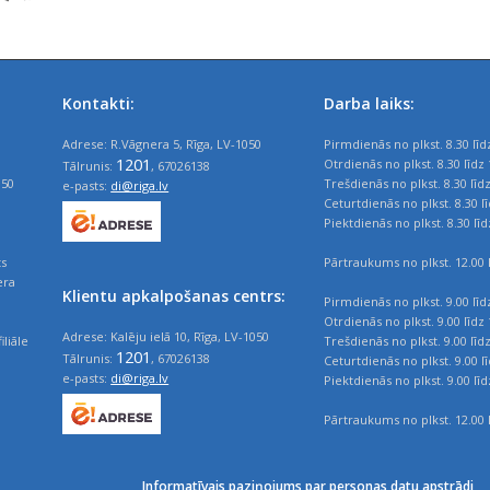
Kontakti:
Darba laiks:
Adrese: R.Vāgnera 5, Rīga, LV-1050
Pirmdienās no plkst. 8.30 līd
1201
Otrdienās no plkst. 8.30 līdz 
Tālrunis:
, 67026138
050
Trešdienās no plkst. 8.30 līd
e-pasts:
di@riga.lv
Ceturtdienās no plkst. 8.30 l
Piektdienās no plkst. 8.30 līd
ts
Pārtraukums no plkst. 12.00 l
era
Klientu apkalpošanas centrs:
Pirmdienās no plkst. 9.00 līd
Otrdienās no plkst. 9.00 līdz 
Adrese: Kalēju ielā 10, Rīga, LV-1050
iliāle
Trešdienās no plkst. 9.00 līd
1201
Tālrunis:
, 67026138
Ceturtdienās no plkst. 9.00 l
e-pasts:
di@riga.lv
Piektdienās no plkst. 9.00 līd
Pārtraukums no plkst. 12.00 l
Informatīvais paziņojums par personas datu apstrādi