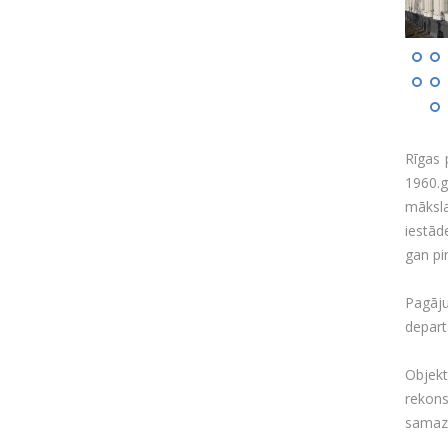
Rīgas 
1960.g
māksla
iestād
gan pi
Pagāju
depart
Objekt
rekons
samazi