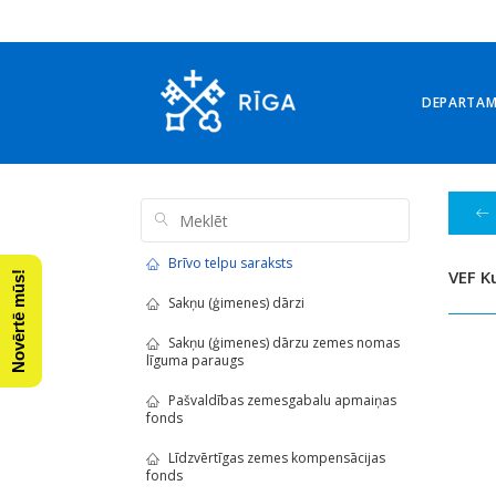
DEPARTA
Brīvo telpu saraksts
VEF Ku
Novērtē mūs!
Sakņu (ģimenes) dārzi
Sakņu (ģimenes) dārzu zemes nomas
līguma paraugs
Pašvaldības zemesgabalu apmaiņas
fonds
Līdzvērtīgas zemes kompensācijas
fonds