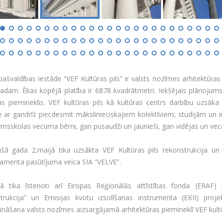
pašvaldības iestāde “VEF Kultūras pils” ir valsts nozīmes arhitektūras
adam. Ēkas kopējā platība ir 6878 kvadrātmetri. Iekšējais plānojums
s piemineklis. VEF kultūras pils kā kultūras centrs darbību uzsāka 
e ar gandrīz piecdesmit mākslinieciskajiem kolektīviem, studijām un 
rmsskolas vecuma bērni, gan pusaudži un jaunieši, gan vidējas un vecā
šā gada 2.maijā tika uzsākta VEF Kultūras pils rekonstrukcija u
amenta pasūtījuma veica SIA “VELVE”.
ā tika īstenoti arī Eiropas Reģionālās attīstības fonda (ERAF) p
trukcija” un Emisijas kvotu izsolīšanas instrumenta (EKII) proje
nāšana valsts nozīmes aizsargājamā arhitektūras piemineklī VEF kultūra