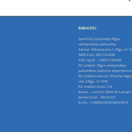
Rekvizīti:
Saņēmējs (pasūtītājs) Rīgas
valstspilsētas pašvaldība
Adrese: Rātslaukums 1, Rīga, LV-1
NMR kods: 90011524360
PVN reģ.Nr.: LV90011524360
RD iestāde: Rīgas valstspilsētas
pašvaldības Īpašuma departamen
RD iestādes adrese: Riharda Vāgn
iela 5,Rīga, LV-1050
RD iestādes kods: 214
Banka – Luminor Bank AS Latvijas f
Bankas kods - RIKOLV2X
Konts - LV46RIKO0020300003010