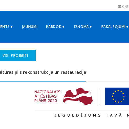
di@r
MENTS▼
JAUNUMI
PĀRDOD▼
IZNOMĀ▼
PAKALPOJUMI
VISI PROJEKTI
ltūras pils rekonstrukcija un restaurācija