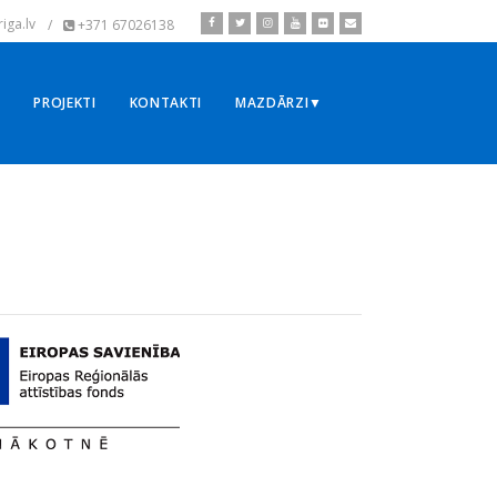
iga.lv
/
+371 67026138
▼
PROJEKTI
KONTAKTI
MAZDĀRZI▼