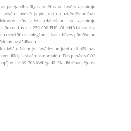
tūras pieejamību Rīgas pilsētas un tuvējo apkaimju
, privāto investīciju piesaisti un uzņēmējdarbības
iālekonomiskās vides uzlabošanos un apkaimju
aksām un tas ir 4 250 000 EUR. Objektā tika veikta
un rezultātu sasniegšanai, kas ir būves pārbūve un
gāde un uzstādīšana.
ektivitāte īstenojot fasādes un jumta siltināšanas
 ventilācijas sistēmas nomaiņu. Tiks panākts CO2
aupījums ir 69 708 kWh/gadā. EKII līdzfinansējums