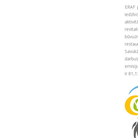
ERAF p
iedzīv
aktiv
revita
būvuzr
restau
Savukā
darbus
emisij
ir 81,