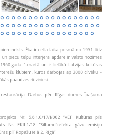
 piemineklis. Ēka ir celta laika posmā no 1951. līdz
 un piecu telpu interjera apdare ir valsts nozīmes
1960.gada 1.martā un ir lielākā Latvijas kultūras
interešu klubiem, kuros darbojas ap 3000 cilvēku –
kās paaudzes rīdzinieki.
n restaurācija. Darbus pēc Rīgas domes Īpašuma
rojekts Nr. 5.6.1.0/17/I/002 “VEF Kultūras pils
kts Nr. EKII-1/18 “Siltumnīcefekta gāzu emisiju
s pilī Ropažu ielā 2, Rīgā”.