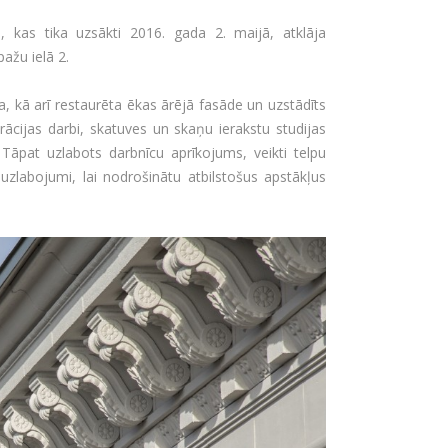
, kas tika uzsākti 2016. gada 2. maijā, atklāja
ažu ielā 2.
ja, kā arī restaurēta ēkas ārējā fasāde un uzstādīts
rācijas darbi, skatuves un skaņu ierakstu studijas
 Tāpat uzlabots darbnīcu aprīkojums, veikti telpu
zlabojumi, lai nodrošinātu atbilstošus apstākļus