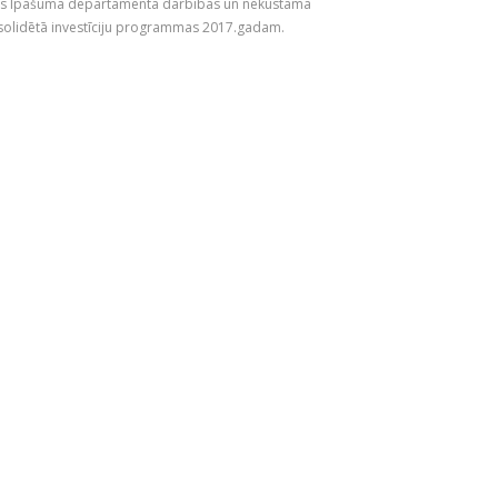
mes Īpašuma departamenta darbības un nekustamā
solidētā investīciju programmas 2017.gadam.