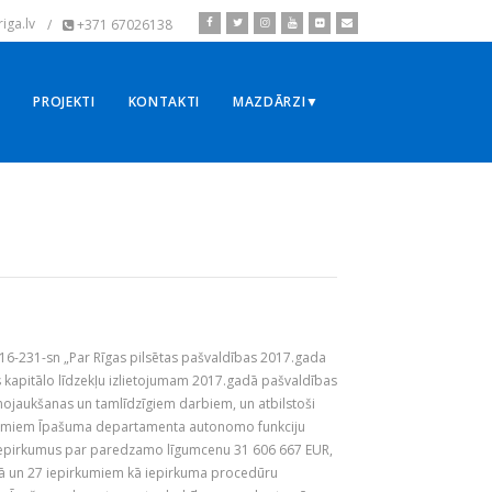
iga.lv
/
+371 67026138
▼
PROJEKTI
KONTAKTI
MAZDĀRZI▼
6-231-sn „Par Rīgas pilsētas pašvaldības 2017.gada
kapitālo līdzekļu izlietojumam 2017.gadā pašvaldības
 nojaukšanas un tamlīdzīgiem darbiem, un atbilstoši
kumiem Īpašuma departamenta autonomo funkciju
 iepirkumus par paredzamo līgumcenu 31 606 667 EUR,
tībā un 27 iepirkumiem kā iepirkuma procedūru