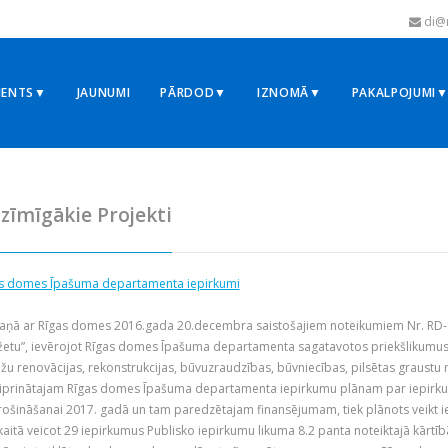
di@r
MENTS▼
JAUNUMI
PĀRDOD▼
IZNOMĀ▼
PAKALPOJUMI
zīmīgākie Projekti
s domes Īpašuma departamenta iepirkumi
aņā ar Rīgas domes 2016.gada 20.decembra saistošajiem noteikumiem Nr. RD-1
etu”, ievērojot Rīgas domes Īpašuma departamenta sagatavotos priekšlikumus 
āžu renovācijas, rekonstrukcijas, būvuzraudzības, būvniecības, pilsētas graustu
iprinātajam Rīgas domes Īpašuma departamenta iepirkumu plānam par iepir
ošināšanai 2017. gadā un tam paredzētajam finansējumam, tiek plānots veikt
skaitā veicot 29 iepirkumus Publisko iepirkumu likuma 8.2 panta noteiktajā kār