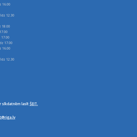
z 16.00
īdz 12.30
z 18.00
17.00
z 17.00
īdz 17.00
z 16.00
īdz 12.30
r sīkdatnēm lasīt
ŠEIT.
it@riga.lv