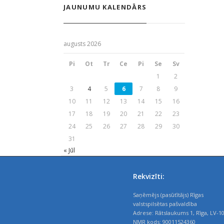
JAUNUMU KALENDĀRS
augusts 2026
Pi
Ot
Tr
Ce
Pi
Se
Sv
1
2
3
4
5
6
7
8
9
10
11
12
13
14
15
16
17
18
19
20
21
22
23
24
25
26
27
28
29
30
31
« Jūl
Rekvizīti:
Saņēmējs (pasūtītājs) Rīgas
valstspilsētas pašvaldība
Adrese: Rātslaukums 1, Rīga, LV-1
NMR kods: 90011524360