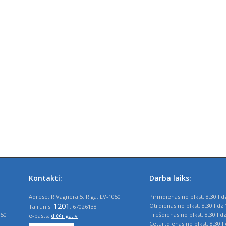
Kontakti:
Darba laiks:
Adrese: R.Vāgnera 5, Rīga, LV-1050
Pirmdienās no plkst. 8.30 līd
1201
Otrdienās no plkst. 8.30 līdz 
Tālrunis:
, 67026138
050
Trešdienās no plkst. 8.30 līd
e-pasts:
di@riga.lv
Ceturtdienās no plkst. 8.30 l