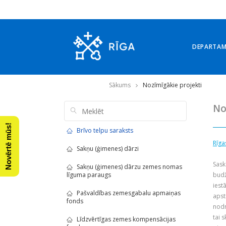
DEPARTA
Sākums
Nozīmīgākie projekti
No
Novērtē mūs!
Brīvo telpu saraksts
Rīga
Sakņu (ģimenes) dārzi
Sask
Sakņu (ģimenes) dārzu zemes nomas
līguma paraugs
budž
iest
Pašvaldības zemesgabalu apmaiņas
apst
fonds
nodr
tai 
Līdzvērtīgas zemes kompensācijas