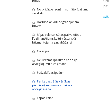
fonds
piem
īpaš
No privātpersonām nomāto īpašumu
saraksts
Rīga
Darbība ar vidi degradējošām
būvēm
Rīgas valstspilsētas pašvaldības
līdzfinansējums kultūrvēsturiskā
būvmantojuma saglabāšanai
Galerijas
Nekustamā īpašuma nodokļa
atvieglojumu piešķiršana
Pašvaldības īpašumi
Par kadastrālās vērtības
piemērošanu nomas maksas
aprēķināšanā
Lapas karte