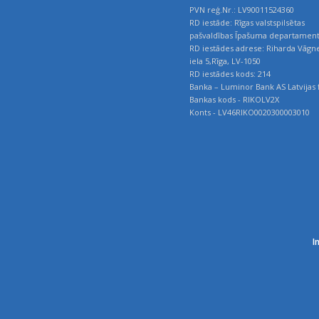
PVN reģ.Nr.: LV90011524360
RD iestāde: Rīgas valstspilsētas
pašvaldības Īpašuma departamen
RD iestādes adrese: Riharda Vāgn
iela 5,Rīga, LV-1050
RD iestādes kods: 214
Banka – Luminor Bank AS Latvijas f
Bankas kods - RIKOLV2X
Konts - LV46RIKO0020300003010
I