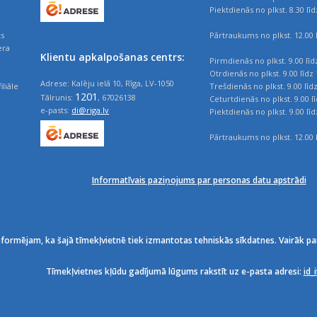
Piektdienās no plkst. 8.30 līd
ts
Pārtraukums no plkst. 12.00 l
era
Klientu apkalpošanas centrs:
Pirmdienās no plkst. 9.00 līd
Otrdienās no plkst. 9.00 līdz 
Adrese: Kalēju ielā 10, Rīga, LV-1050
iliāle
Trešdienās no plkst. 9.00 līd
1201
Tālrunis:
, 67026138
Ceturtdienās no plkst. 9.00 l
e-pasts:
di@riga.lv
Piektdienās no plkst. 9.00 līd
Pārtraukums no plkst. 12.00 l
Informatīvais paziņojums par personas datu apstrādi
nformējam, ka šajā tīmekļvietnē tiek izmantotas tehniskās sīkdatnes. Vairāk pa
Tīmekļvietnes kļūdu gadījumā lūgums rakstīt uz e-pasta adresi:
id_