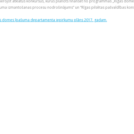
ērojot atklātus konkursus, kurus plānots finansēt no programmas „Rīgas do
uma izmantošanas procesu nodrošinājums” un “Rīgas pilsētas pašvaldības kon
s domes īpašuma departamenta iepirkumu plāns 2017. gadam.