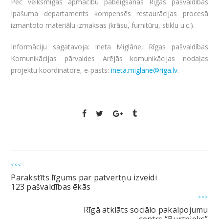
Pēc veiksmīgas apmācību pabeigšanas Rīgas pašvaldības
Īpašuma departaments kompensēs restaurācijas procesā
izmantoto materiālu izmaksas (krāsu, furnitūru, stiklu u.c.).
Informāciju sagatavoja: Ineta Miglāne, Rīgas pašvaldības
Komunikācijas pārvaldes Ārējās komunikācijas nodaļas
projektu koordinatore, e-pasts:
ineta.miglane@riga.lv
.
<<<
Parakstīts līgums par patvertņu izveidi
123 pašvaldības ēkās
>>>
Rīgā atklāts sociālo pakalpojumu
centrs “Burtnieks”