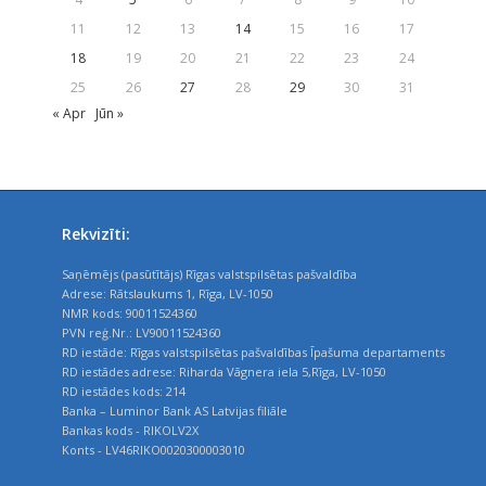
11
12
13
14
15
16
17
18
19
20
21
22
23
24
25
26
27
28
29
30
31
« Apr
Jūn »
Rekvizīti:
Saņēmējs (pasūtītājs) Rīgas valstspilsētas pašvaldība
Adrese: Rātslaukums 1, Rīga, LV-1050
NMR kods: 90011524360
PVN reģ.Nr.: LV90011524360
RD iestāde: Rīgas valstspilsētas pašvaldības Īpašuma departaments
RD iestādes adrese: Riharda Vāgnera iela 5,Rīga, LV-1050
RD iestādes kods: 214
Banka – Luminor Bank AS Latvijas filiāle
Bankas kods - RIKOLV2X
Konts - LV46RIKO0020300003010