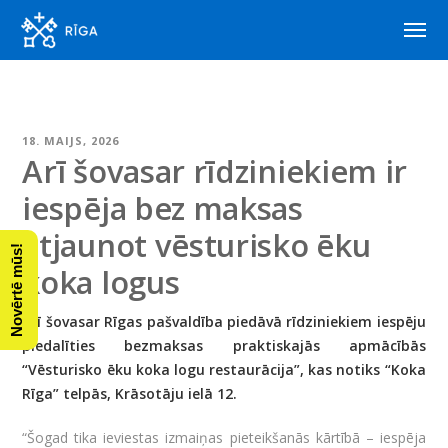
18. MAIJS, 2026
Arī šovasar rīdziniekiem ir
iespēja bez maksas
atjaunot vēsturisko ēku
Novērtē mūs!
koka logus
Arī šovasar Rīgas pašvaldība piedāvā rīdziniekiem iespēju
piedalīties bezmaksas praktiskajās apmācībās
“Vēsturisko ēku koka logu restaurācija”, kas notiks “Koka
Rīga” telpās, Krāsotāju ielā 12.
“Šogad tika ieviestas izmaiņas pieteikšanās kārtībā – iespēja