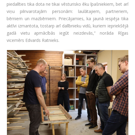
piedalīties tika dota ne tikai vēsturisko ēku īpašniekiem, bet arī
viņu pilnvarotajām personām: laulātajiem, partneriem,
bērniem un mazbērniem. Priecājamies, ka jaunā iespēja tika
aktīvi izmantota, tostarp arī dalībnieku vidū, kuriem iepriekšējā
gadā vietu apmācībās iegūt neizdevās,” norāda Rīgas
vicemērs Edvards Ratnieks.