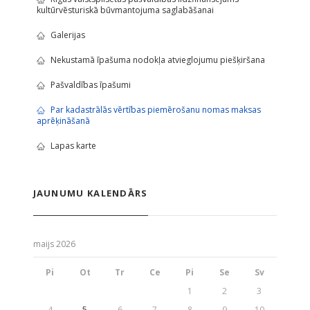
kultūrvēsturiskā būvmantojuma saglabāšanai
Galerijas
Nekustamā īpašuma nodokļa atvieglojumu piešķiršana
Pašvaldības īpašumi
Par kadastrālās vērtības piemērošanu nomas maksas
aprēķināšanā
Lapas karte
JAUNUMU KALENDĀRS
maijs 2026
Pi
Ot
Tr
Ce
Pi
Se
Sv
1
2
3
4
5
6
7
8
9
10