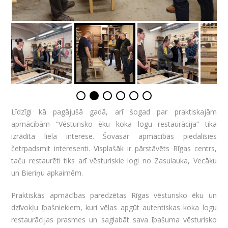
Līdzīgi kā pagājušā gadā, arī šogad par praktiskajām
apmācībām “Vēsturisko ēku koka logu restaurācija” tika
izrādīta liela interese. Šovasar apmācībās piedalīsies
četrpadsmit interesenti. Visplašāk ir pārstāvēts Rīgas centrs,
taču restaurēti tiks arī vēsturiskie logi no Zasulauka, Vecāķu
un Bieriņu apkaimēm.
Praktiskās apmācības paredzētas Rīgas vēsturisko ēku un
dzīvokļu īpašniekiem, kuri vēlas apgūt autentiskas koka logu
restaurācijas prasmes un saglabāt sava īpašuma vēsturisko