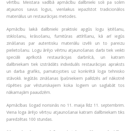
vērtību. Meistara vadībā apmācību dalībnieki soli pa solim
atjaunos savus logus, vienlaikus iepazīstot tradicionālos
materiālus un restaurācijas metodes.
Apmācību laikā dalībnieki praktiski apgūs logu ķitēšanu,
stiklošanu, krāsošanu, furnitūras attīrīšanu, kā arī iegūs
zināšanas par autentisku materiālu izvēli un to pareizu
pielietošanu. Logu ārējo vērtnu atjaunošanas darbi tiek veikti
speciāli aprīkotā restaurācijas darbnīcā, un katram
dalībniekam tiek izstrādāts individuāls restaurācijas apraksts
un darba grafiks, pamatojoties uz konkrētā loga tehnisko
stāvokli. Iegūtās zināšanas īpašniekiem palīdzēs arī nākotnē
rūpēties par vēsturiskajiem koka logiem un saglabāt tos
nākamajām paaudzēm.
Apmācības šogad norisinās no 11. maija līdz 11. septembrim.
Viena loga ārējo vērtņu atjaunošanai katram dalībniekam tiks
paredzētas 100 stundas.