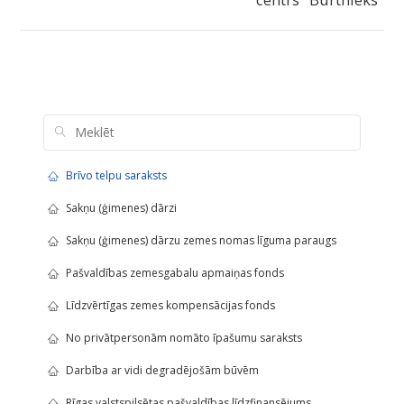
Brīvo telpu saraksts
Sakņu (ģimenes) dārzi
Sakņu (ģimenes) dārzu zemes nomas līguma paraugs
Pašvaldības zemesgabalu apmaiņas fonds
Līdzvērtīgas zemes kompensācijas fonds
No privātpersonām nomāto īpašumu saraksts
Darbība ar vidi degradējošām būvēm
Rīgas valstspilsētas pašvaldības līdzfinansējums