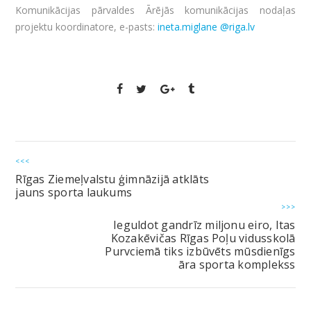
Komunikācijas pārvaldes Ārējās komunikācijas nodaļas
projektu koordinatore, e-pasts:
ineta.miglane @riga.lv
<<<
Rīgas Ziemeļvalstu ģimnāzijā atklāts
jauns sporta laukums
>>>
Ieguldot gandrīz miljonu eiro, Itas
Kozakēvičas Rīgas Poļu vidusskolā
Purvciemā tiks izbūvēts mūsdienīgs
āra sporta komplekss