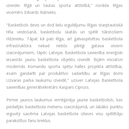
izveidei Rīgā un tautas sporta attīstībā,” norāda Rīgas
vicemērs Edvards Ratnieks.
“Basketbols devis un dod lielu ieguldījumu Rīgas starptautiskā
tēla veidošanā, basketbolu skatās un spēlē tūkstošiem
rīdzinieku. Tāpat kā pati Rīga, arī galvaspilsētas basketbola
infrastruktūra nekad nebūs pilnīgi gatava visiem
izaicinājumiem, tāpēc Latvijas Basketbola savienība enerģiski
iesaistās jaunu basketbola objektu izveidē. Bijām iniciatori
modernās Komandu sporta spēļu halles projekta attīstībai,
esam gandarīti par produktīvo sadarbību ar Rīgas domi
Uzvaras parka laukumu izveidē,” uzsver Latvijas Basketbola
savienības ģenerālsekretārs Kaspars Cipruss.
Pirmie jaunos laukumus iemēģināja jaunie basketbolisti, kas
piedalījās basketbola metienu izaicinājumā, un labāko punktu
ieguvēji saņēma Latvijas basketbola izlases visu spēlētāju
parakstītus fanu kreklus.