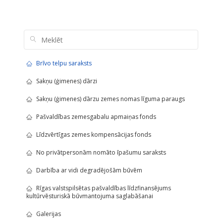
Brīvo telpu saraksts
Sakņu (ģimenes) dārzi
Sakņu (ģimenes) dārzu zemes nomas līguma paraugs
Pašvaldības zemesgabalu apmaiņas fonds
Līdzvērtīgas zemes kompensācijas fonds
No privātpersonām nomāto īpašumu saraksts
Darbība ar vidi degradējošām būvēm
Rīgas valstspilsētas pašvaldības līdzfinansējums
kultūrvēsturiskā būvmantojuma saglabāšanai
Galerijas