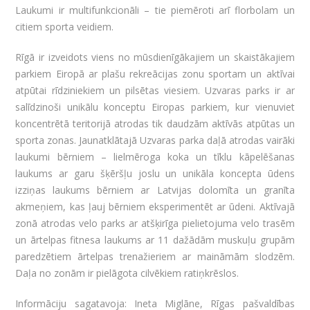
Laukumi ir multifunkcionāli – tie piemēroti arī florbolam un
citiem sporta veidiem.
Rīgā ir izveidots viens no mūsdienīgākajiem un skaistākajiem
parkiem Eiropā ar plašu rekreācijas zonu sportam un aktīvai
atpūtai rīdziniekiem un pilsētas viesiem. Uzvaras parks ir ar
salīdzinoši unikālu konceptu Eiropas parkiem, kur vienuviet
koncentrētā teritorijā atrodas tik daudzām aktīvās atpūtas un
sporta zonas. Jaunatklātajā Uzvaras parka daļā atrodas vairāki
laukumi bērniem – lielmēroga koka un tīklu kāpelēšanas
laukums ar garu šķēršļu joslu un unikāla koncepta ūdens
izziņas laukums bērniem ar Latvijas dolomīta un granīta
akmeņiem, kas ļauj bērniem eksperimentēt ar ūdeni. Aktīvajā
zonā atrodas velo parks ar atšķirīga pielietojuma velo trasēm
un ārtelpas fitnesa laukums ar 11 dažādām muskuļu grupām
paredzētiem ārtelpas trenažieriem ar maināmām slodzēm.
Daļa no zonām ir pielāgota cilvēkiem ratiņkrēslos.
Informāciju sagatavoja: Ineta Miglāne, Rīgas pašvaldības