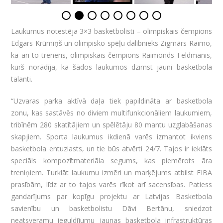
Laukumus notestēja 3×3 basketbolisti – olimpiskais čempions
Edgars Krūmiņš un olimpisko spēļu dalībnieks Zigmārs Raimo,
kā arī to treneris, olimpiskais čempions Raimonds Feldmanis,
kurš norādīja, ka šādos laukumos dzimst jauni basketbola
talanti.
“Uzvaras parka aktīvā daļa tiek papildināta ar basketbola
zonu, kas sastāvēs no diviem multifunkcionāliem laukumiem,
tribīnēm 280 skatītājiem un spēlētāju 80 mantu uzglabāšanas
skapjiem. Sporta laukumus ikdienā varēs izmantot ikviens
basketbola entuziasts, un tie būs atvērti 24/7. Tajos ir ieklāts
speciāls kompozītmateriāla segums, kas piemērots āra
treniņiem. Turklāt laukumu izmēri un marķējums atbilst FIBA
prasībām, līdz ar to tajos varēs rīkot arī sacensības. Patiess
gandarījums par kopīgu projektu ar Latvijas Basketbola
savienību un basketbolistu Dāvi Bertānu, sniedzot
neatsveramu ieguldījumu jaunas basketbola infrastruktūras