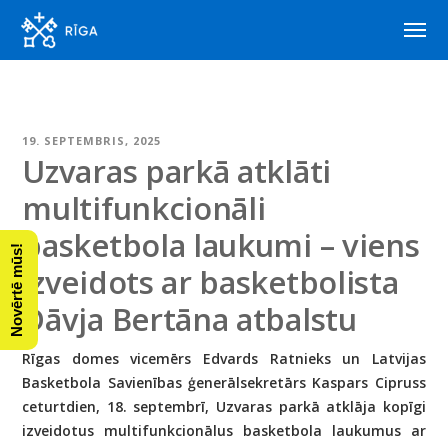
19. SEPTEMBRIS, 2025
Uzvaras parkā atklāti
multifunkcionāli
basketbola laukumi – viens
Novērtē mūs!
izveidots ar basketbolista
Dāvja Bertāna atbalstu
Rīgas domes vicemērs Edvards Ratnieks un Latvijas
Basketbola Savienības ģenerālsekretārs Kaspars Cipruss
ceturtdien, 18. septembrī, Uzvaras parkā atklāja kopīgi
izveidotus multifunkcionālus basketbola laukumus ar