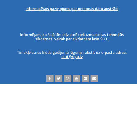
Informatīvais paziņojums par personas datu apstrādi
Informējam, ka šajā tīmekļvietnē tiek izmantotas tehniskās
sīkdatnes. Vairāk par sīkdatnēm lasīt
ŠEIT.
Tīmekļvietnes kļūdu gadījumā lūgums rakstīt uz e-pasta adresi:
id_it@riga.lv