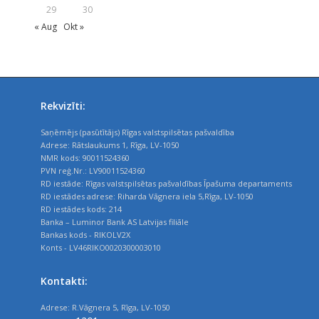
29
30
« Aug
Okt »
Rekvizīti:
Saņēmējs (pasūtītājs) Rīgas valstspilsētas pašvaldība
Adrese: Rātslaukums 1, Rīga, LV-1050
NMR kods: 90011524360
PVN reģ.Nr.: LV90011524360
RD iestāde: Rīgas valstspilsētas pašvaldības Īpašuma departaments
RD iestādes adrese: Riharda Vāgnera iela 5,Rīga, LV-1050
RD iestādes kods: 214
Banka – Luminor Bank AS Latvijas filiāle
Bankas kods - RIKOLV2X
Konts - LV46RIKO0020300003010
Kontakti:
Adrese: R.Vāgnera 5, Rīga, LV-1050