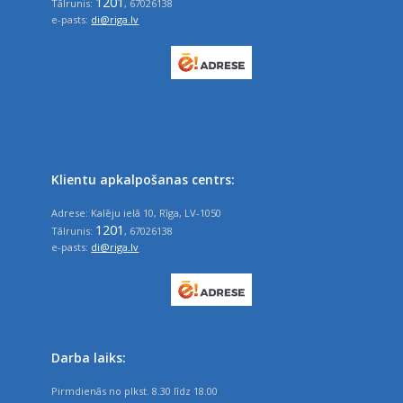
1201
Tālrunis:
, 67026138
e-pasts:
di@riga.lv
Klientu apkalpošanas centrs:
Adrese: Kalēju ielā 10, Rīga, LV-1050
1201
Tālrunis:
, 67026138
e-pasts:
di@riga.lv
Darba laiks:
Pirmdienās no plkst. 8.30 līdz 18.00