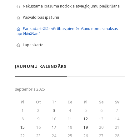
Nekustamā īpašuma nodokļa atvieglojumu piešķiršana
Pašvaldības īpašumi
Par kadastrālās vērtības piemērošanu nomas maksas
aprēķināšanā
Lapas karte
JAUNUMU KALENDĀRS
septembris 2025
Pi
Ot
Tr
Ce
Pi
Se
Sv
1
2
3
4
5
6
7
8
9
10
11
12
13
14
15
16
17
18
19
20
21
22
23
24
25
26
27
28