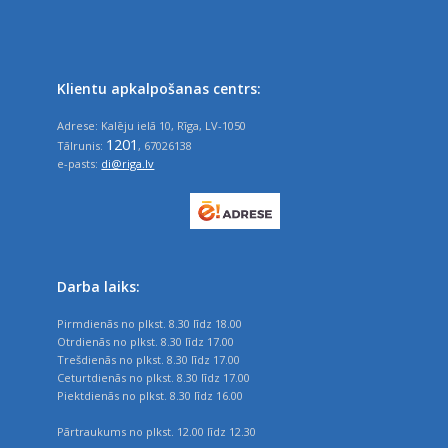
Klientu apkalpošanas centrs:
Adrese: Kalēju ielā 10, Rīga, LV-1050
1201
Tālrunis:
, 67026138
e-pasts:
di@riga.lv
Darba laiks:
Pirmdienās no plkst. 8.30 līdz 18.00
Otrdienās no plkst. 8.30 līdz 17.00
Trešdienās no plkst. 8.30 līdz 17.00
Ceturtdienās no plkst. 8.30 līdz 17.00
Piektdienās no plkst. 8.30 līdz 16.00
Pārtraukums no plkst. 12.00 līdz 12.30