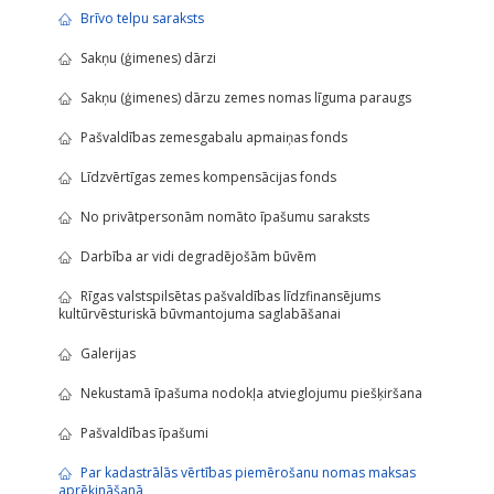
Brīvo telpu saraksts
Sakņu (ģimenes) dārzi
Sakņu (ģimenes) dārzu zemes nomas līguma paraugs
Pašvaldības zemesgabalu apmaiņas fonds
Līdzvērtīgas zemes kompensācijas fonds
No privātpersonām nomāto īpašumu saraksts
Darbība ar vidi degradējošām būvēm
Rīgas valstspilsētas pašvaldības līdzfinansējums
kultūrvēsturiskā būvmantojuma saglabāšanai
Galerijas
Nekustamā īpašuma nodokļa atvieglojumu piešķiršana
Pašvaldības īpašumi
Par kadastrālās vērtības piemērošanu nomas maksas
aprēķināšanā