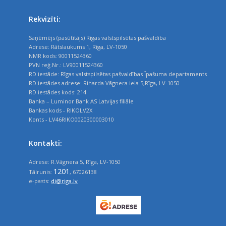
Rekvizīti:
Saņēmējs (pasūtītājs) Rīgas valstspilsētas pašvaldība
Adrese: Rātslaukums 1, Rīga, LV-1050
NMR kods: 90011524360
PVN reģ.Nr.: LV90011524360
RD iestāde: Rīgas valstspilsētas pašvaldības Īpašuma departaments
RD iestādes adrese: Riharda Vāgnera iela 5,Rīga, LV-1050
RD iestādes kods: 214
Banka – Luminor Bank AS Latvijas filiāle
Bankas kods - RIKOLV2X
Konts - LV46RIKO0020300003010
Kontakti:
Adrese: R.Vāgnera 5, Rīga, LV-1050
1201
Tālrunis:
, 67026138
e-pasts:
di@riga.lv