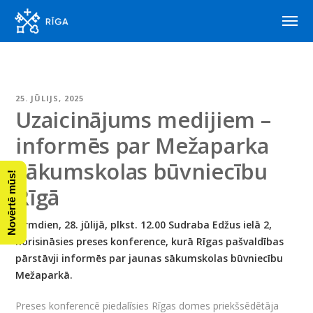
25. JŪLIJS, 2025
Uzaicinājums medijiem –
informēs par Mežaparka
sākumskolas būvniecību
Novērtē mūs!
Rīgā
Pirmdien, 28. jūlijā, plkst. 12.00 Sudraba Edžus ielā 2,
norisināsies preses konference, kurā Rīgas pašvaldības
pārstāvji informēs par jaunas sākumskolas būvniecību
Mežaparkā.
Preses konferencē piedalīsies Rīgas domes priekšsēdētāja