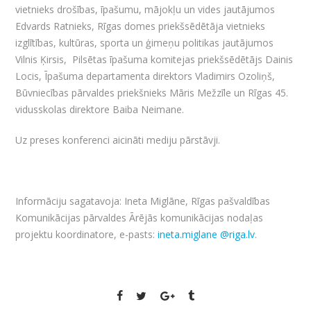
vietnieks drošības, īpašumu, mājokļu un vides jautājumos
Edvards Ratnieks, Rīgas domes priekšsēdētāja vietnieks
izglītības, kultūras, sporta un ģimeņu politikas jautājumos
Vilnis Ķirsis, Pilsētas īpašuma komitejas priekšsēdētājs Dainis
Locis, Īpašuma departamenta direktors Vladimirs Ozoliņš,
Būvniecības pārvaldes priekšnieks Māris Mežzīle un Rīgas 45.
vidusskolas direktore Baiba Neimane.
Uz preses konferenci aicināti mediju pārstāvji.
Informāciju sagatavoja: Ineta Miglāne, Rīgas pašvaldības
Komunikācijas pārvaldes Ārējās komunikācijas nodaļas
projektu koordinatore, e-pasts:
ineta.miglane @riga.lv
.