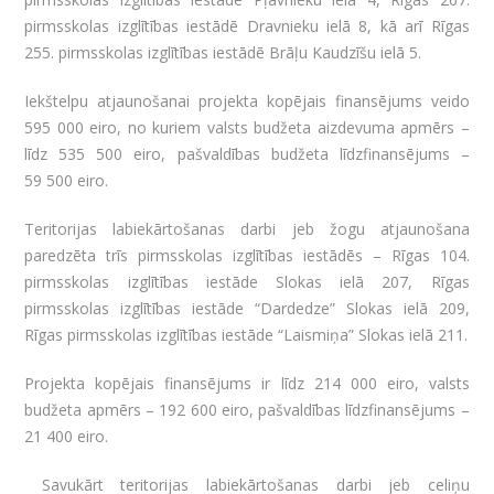
pirmsskolas izglītības iestādē Dravnieku ielā 8, kā arī Rīgas
255. pirmsskolas izglītības iestādē Brāļu Kaudzīšu ielā 5.
Iekštelpu atjaunošanai projekta kopējais finansējums veido
595 000 eiro, no kuriem valsts budžeta aizdevuma apmērs –
līdz 535 500 eiro, pašvaldības budžeta līdzfinansējums –
59 500 eiro.
Teritorijas labiekārtošanas darbi jeb žogu atjaunošana
paredzēta trīs pirmsskolas izglītības iestādēs – Rīgas 104.
pirmsskolas izglītības iestāde Slokas ielā 207, Rīgas
pirmsskolas izglītības iestāde “Dardedze” Slokas ielā 209,
Rīgas pirmsskolas izglītības iestāde “Laismiņa” Slokas ielā 211.
Projekta kopējais finansējums ir līdz 214 000 eiro, valsts
budžeta apmērs – 192 600 eiro, pašvaldības līdzfinansējums –
21 400 eiro.
Savukārt teritorijas labiekārtošanas darbi jeb celiņu