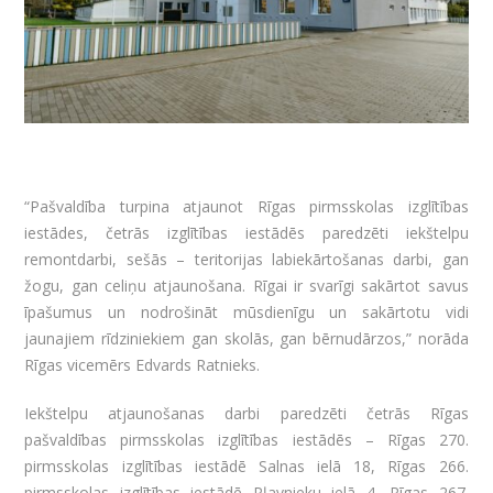
“Pašvaldība turpina atjaunot Rīgas pirmsskolas izglītības
iestādes, četrās izglītības iestādēs paredzēti iekštelpu
remontdarbi, sešās – teritorijas labiekārtošanas darbi, gan
žogu, gan celiņu atjaunošana. Rīgai ir svarīgi sakārtot savus
īpašumus un nodrošināt mūsdienīgu un sakārtotu vidi
jaunajiem rīdziniekiem gan skolās, gan bērnudārzos,” norāda
Rīgas vicemērs Edvards Ratnieks.
Iekštelpu atjaunošanas darbi paredzēti četrās Rīgas
pašvaldības pirmsskolas izglītības iestādēs – Rīgas 270.
pirmsskolas izglītības iestādē Salnas ielā 18, Rīgas 266.
pirmsskolas izglītības iestādē Pļavnieku ielā 4, Rīgas 267.