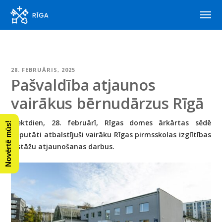
28. FEBRUĀRIS, 2025
Pašvaldība atjaunos
vairākus bērnudārzus Rīgā
Piektdien, 28. februārī, Rīgas domes ārkārtas sēdē
Novērtē mūs!
deputāti atbalstījuši vairāku Rīgas pirmsskolas izglītības
iestāžu atjaunošanas darbus.