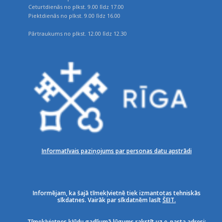
Ceturtdienās no plkst. 9.00 līdz 17.00
Piektdienās no plkst. 9.00 līdz 16.00
Pārtraukums no plkst. 12.00 līdz 12.30
Informatīvais paziņojums par personas datu apstrādi
Informējam, ka šajā tīmekļvietnē tiek izmantotas tehniskās
sīkdatnes. Vairāk par sīkdatnēm lasīt
ŠEIT.
Tīmekļvietnes kļūdu gadījumā lūgums rakstīt uz e-pasta adresi: