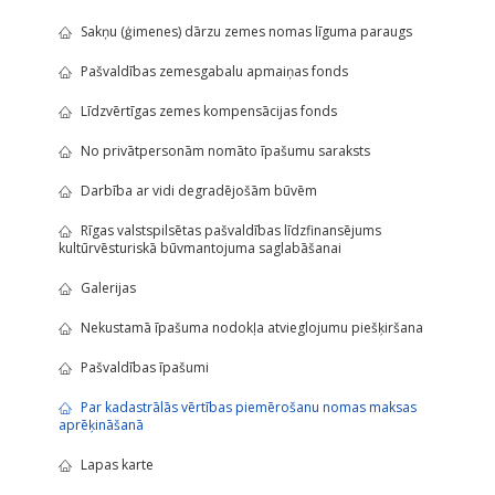
Sakņu (ģimenes) dārzu zemes nomas līguma paraugs
Pašvaldības zemesgabalu apmaiņas fonds
Līdzvērtīgas zemes kompensācijas fonds
No privātpersonām nomāto īpašumu saraksts
Darbība ar vidi degradējošām būvēm
Rīgas valstspilsētas pašvaldības līdzfinansējums
kultūrvēsturiskā būvmantojuma saglabāšanai
Galerijas
Nekustamā īpašuma nodokļa atvieglojumu piešķiršana
Pašvaldības īpašumi
Par kadastrālās vērtības piemērošanu nomas maksas
aprēķināšanā
Lapas karte