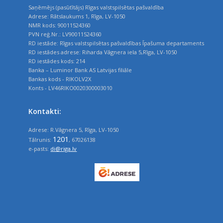
Saņēmējs (pasūtītājs) Rīgas valstspilsētas pašvaldība
Adrese: Rātslaukums 1, Rīga, LV-1050
NMR kods: 90011524360
PVN reģ.Nr.: LV90011524360
RD iestāde: Rīgas valstspilsētas pašvaldības Īpašuma departaments
RD iestādes adrese: Riharda Vāgnera iela 5,Rīga, LV-1050
RD iestādes kods: 214
Banka – Luminor Bank AS Latvijas filiāle
Bankas kods - RIKOLV2X
Konts - LV46RIKO0020300003010
Kontakti:
Adrese: R.Vāgnera 5, Rīga, LV-1050
1201
Tālrunis:
, 67026138
e-pasts:
di@riga.lv