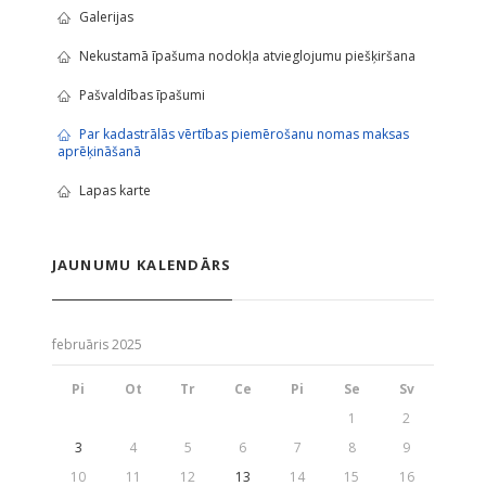
Galerijas
Nekustamā īpašuma nodokļa atvieglojumu piešķiršana
Pašvaldības īpašumi
Par kadastrālās vērtības piemērošanu nomas maksas
aprēķināšanā
Lapas karte
JAUNUMU KALENDĀRS
februāris 2025
Pi
Ot
Tr
Ce
Pi
Se
Sv
1
2
3
4
5
6
7
8
9
10
11
12
13
14
15
16