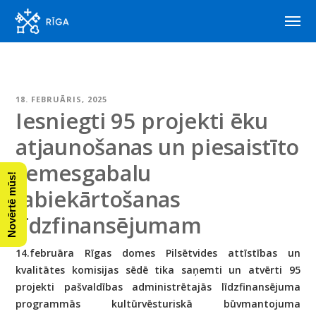
18. FEBRUĀRIS, 2025
Iesniegti 95 projekti ēku
atjaunošanas un piesaistīto
zemesgabalu
Novērtē mūs!
labiekārtošanas
līdzfinansējumam
14.februāra Rīgas domes Pilsētvides attīstības un
kvalitātes komisijas sēdē tika saņemti un atvērti 95
projekti pašvaldības administrētajās līdzfinansējuma
programmās kultūrvēsturiskā būvmantojuma