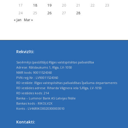
17
18
19
20
21
22
23
24
25
26
27
28
« Jan
Mar »
Rekvizīti:
Saņēmējs (pasūtītājs) Rīgas valstspilsētas pašvaldība
Adrese: Rātslaukums 1, Rīga, LV-1050
NMR kods: 90011524360
PVN reģ.Nr.: LV90011524360
RD iestāde: Rīgas valstspilsētas pašvaldības Īpašuma departaments
RD iestādes adrese: Riharda Vāgnera iela 5,Rīga, LV-1050
RD iestādes kods: 214
Banka – Luminor Bank AS Latvijas filiāle
Bankas kods - RIKOLV2X
Konts - LV46RIKO0020300003010
Kontakti: