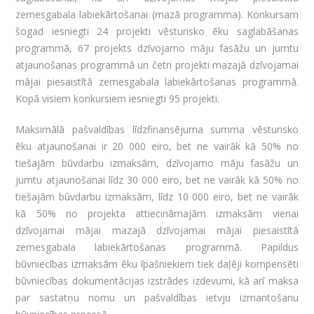
zemesgabala labiekārtošanai (mazā programma). Konkursam
šogad iesniegti 24 projekti vēsturisko ēku saglabāšanas
programmā, 67 projekts dzīvojamo māju fasāžu un jumtu
atjaunošanas programmā un četri projekti mazajā dzīvojamai
mājai piesaistītā zemesgabala labiekārtošanas programmā.
Kopā visiem konkursiem iesniegti 95 projekti.
Maksimālā pašvaldības līdzfinansējuma summa vēsturisko
ēku atjaunošanai ir 20 000 eiro, bet ne vairāk kā 50% no
tiešajām būvdarbu izmaksām, dzīvojamo māju fasāžu un
jumtu atjaunošanai līdz 30 000 eiro, bet ne vairāk kā 50% no
tiešajām būvdarbu izmaksām, līdz 10 000 eiro, bet ne vairāk
kā 50% no projekta attiecināmajām izmaksām vienai
dzīvojamai mājai mazajā dzīvojamai mājai piesaistītā
zemesgabala labiekārtošanas programmā. Papildus
būvniecības izmaksām ēku īpašniekiem tiek daļēji kompensēti
būvniecības dokumentācijas izstrādes izdevumi, kā arī maksa
par sastatņu nomu un pašvaldības ietvju izmantošanu