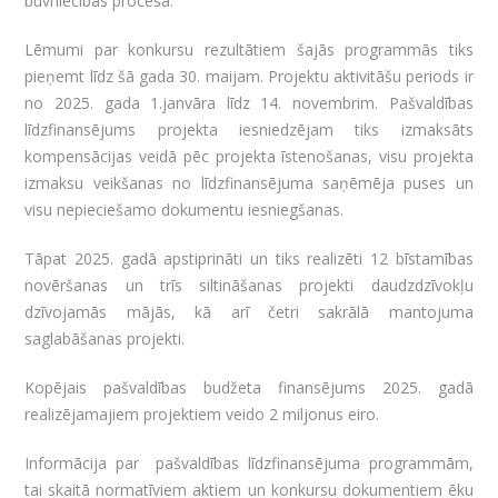
būvniecības procesā.
Lēmumi par konkursu rezultātiem šajās programmās tiks
pieņemt līdz šā gada 30. maijam. Projektu aktivitāšu periods ir
no 2025. gada 1.janvāra līdz 14. novembrim. Pašvaldības
līdzfinansējums projekta iesniedzējam tiks izmaksāts
kompensācijas veidā pēc projekta īstenošanas, visu projekta
izmaksu veikšanas no līdzfinansējuma saņēmēja puses un
visu nepieciešamo dokumentu iesniegšanas.
Tāpat 2025. gadā apstiprināti un tiks realizēti 12 bīstamības
novēršanas un trīs siltināšanas projekti daudzdzīvokļu
dzīvojamās mājās, kā arī četri sakrālā mantojuma
saglabāšanas projekti.
Kopējais pašvaldības budžeta finansējums 2025. gadā
realizējamajiem projektiem veido 2 miljonus eiro.
Informācija par pašvaldības līdzfinansējuma programmām,
tai skaitā normatīviem aktiem un konkursu dokumentiem ēku