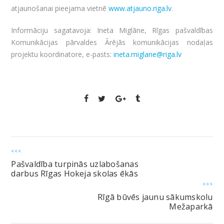
atjaunošanai pieejama vietnē
www.atjauno.riga.lv
.
Informāciju sagatavoja: Ineta Miglāne, Rīgas pašvaldības
Komunikācijas pārvaldes Ārējās komunikācijas nodaļas
projektu koordinatore, e-pasts:
ineta.miglane@riga.lv
<<<
Pašvaldība turpinās uzlabošanas
darbus Rīgas Hokeja skolas ēkās
>>>
Rīgā būvēs jaunu sākumskolu
Mežaparkā