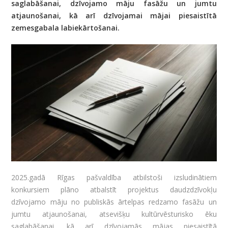
saglabāšanai, dzīvojamo māju fasāžu un jumtu
atjaunošanai, kā arī dzīvojamai mājai piesaistītā
zemesgabala labiekārtošanai.
2025.gadā Rīgas pašvaldība atbilstoši izsludinātiem
konkursiem plāno atbalstīt projektus daudzdzīvokļu
dzīvojamo māju no publiskās ārtelpas redzamo fasāžu un
jumtu atjaunošanai, atsevišķu kultūrvēsturisko ēku
saglabāšanai, kā arī dzīvojamās mājas piesaistītā