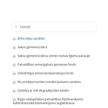
Brīvo telpu saraksts
Sakņu (ģimenes) dārzi
Sakņu (ģimenes) dārzu zemes nomas līguma paraugs
Pašvaldības zemesgabalu apmaiņas fonds
Līdzvērtīgas zemes kompensācijas fonds
No privātpersonām nomāto īpašumu saraksts
Darbība ar vidi degradējošām būvēm
Rīgas valstspilsētas pašvaldības līdzfinansējums
kultūrvēsturiskā būvmantojuma saglabāšanai