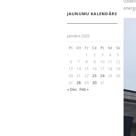
uzlab
energo
JAUNUMU KALENDĀRS
janvāris 2025
Pi
Ot
Tr
Ce
Pi
Se
Sv
1
2
3
4
5
6
7
8
9
10
11
12
13
14
15
16
17
18
19
20
21
22
23
24
25
26
27
28
29
30
31
« Dec
Feb »