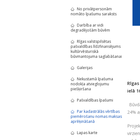
No privātpersonām
nomāto īpašumu saraksts
Darbība ar vidi
degradējošām būvēm
Rīgas valstspilsētas
pašvaldības līdzfinansējums
kultūrvēsturiskā
būvmantojuma saglabāšanai
Galerijas
Nekustamā īpašuma
Rīgas
nodokļa atvieglojumu
piešķiršana
ielā 1
Pašvaldības īpašumi
Būvda
Par kadastrālās vērtības
24% ap
piemērošanu nomas maksas
aprēķināšanā
Proje
Lapas karte
virzi