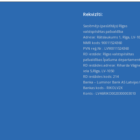
Rekvizīti:
Saņēmējs (pasūtītājs) Rīgas
valstspilsētas pašvaldība
Adrese: Rātslaukums 1, Rīga, LV-1
NMR kods: 90011524360
PVN reģ.Nr.: LV90011524360
RD iestāde: Rīgas valstspilsētas
pašvaldības Īpašuma departamen
RD iestādes adrese: Riharda Vāgn
iela 5,Rīga, LV-1050
RD iestādes kods: 214
Banka – Luminor Bank AS Latvijas f
Bankas kods - RIKOLV2X
Konts - LV46RIKO0020300003010