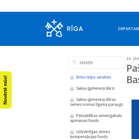
DEPARTA
24. JA
Pa
Ba
Brīvo telpu saraksts
Novērtē mūs!
Sakņu (ģimenes) dārzi
Sakņu (ģimenes) dārzu
zemes nomas līguma paraugs
Pašvaldības zemesgabalu
apmaiņas fonds
Līdzvērtīgas zemes
kompensācijas fonds