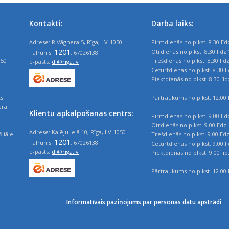
Kontakti:
Darba laiks:
Adrese: R.Vāgnera 5, Rīga, LV-1050
Pirmdienās no plkst. 8.30 līd
1201
Otrdienās no plkst. 8.30 līdz 
Tālrunis:
, 67026138
050
Trešdienās no plkst. 8.30 līd
e-pasts:
di@riga.lv
Ceturtdienās no plkst. 8.30 l
Piektdienās no plkst. 8.30 līd
ts
Pārtraukums no plkst. 12.00 l
era
Klientu apkalpošanas centrs:
Pirmdienās no plkst. 9.00 līd
Otrdienās no plkst. 9.00 līdz 
Adrese: Kalēju ielā 10, Rīga, LV-1050
iliāle
Trešdienās no plkst. 9.00 līd
1201
Tālrunis:
, 67026138
Ceturtdienās no plkst. 9.00 l
e-pasts:
di@riga.lv
Piektdienās no plkst. 9.00 līd
Pārtraukums no plkst. 12.00 l
Informatīvais paziņojums par personas datu apstrādi