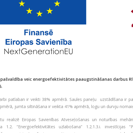
 pašvaldība veic energoefektivitātes paaugstināšanas darbus Rī
6.
rbi patlaban ir veikti 38% apmērā. Saules paneļu uzstādīšana ir pab
mērā, jumta siltināšana ir veikta 41% apmērā, logu un durvju nomai
ktu realizē Eiropas Savienības Atveseļošanas un noturības mehān
ena 1.2. “Energoefektivitātes uzlabošana” 1.2.1.3.i. investīcijas 