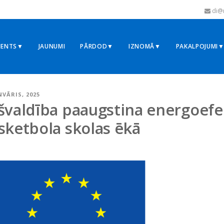
di@r
MENTS▼
JAUNUMI
PĀRDOD▼
IZNOMĀ▼
PAKALPOJUMI
NVĀRIS, 2025
švaldība paaugstina energoefek
sketbola skolas ēkā