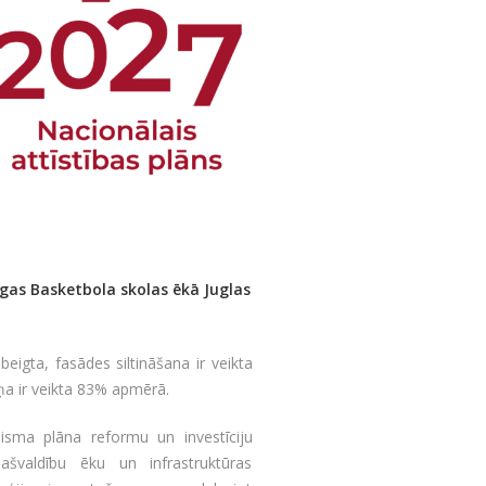
gas Basketbola skolas ēkā Juglas
eigta, fasādes siltināšana ir veikta
ņa ir veikta 83% apmērā.
isma plāna reformu un investīciju
“Pašvaldību ēku un infrastruktūras