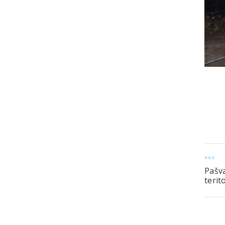
<<<
Pašva
terit