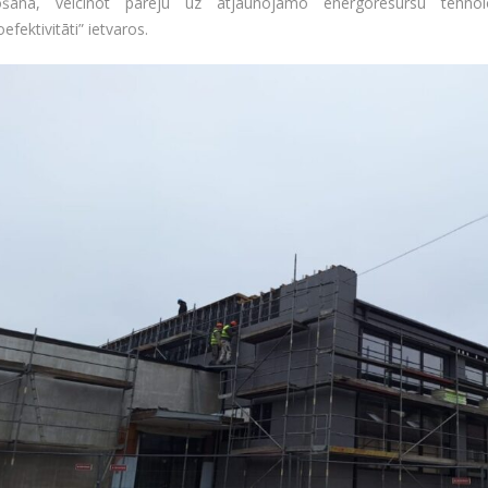
ošana, veicinot pāreju uz atjaunojamo energoresursu tehnol
efektivitāti” ietvaros.