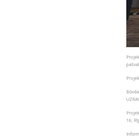
Proje
pašval
Projek
Būvda
UZRAU
Projek
16, Rī
Infor