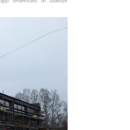
oģiju izmantošanu un uzlabojot