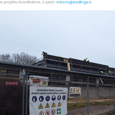
s projektu koordinatore, e-pasts:
ineta.miglane@riga.lv
.