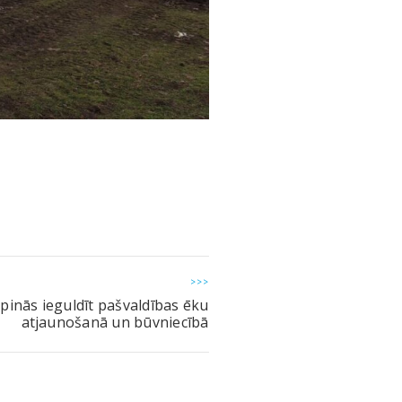
>>>
rpinās ieguldīt pašvaldības ēku
atjaunošanā un būvniecībā