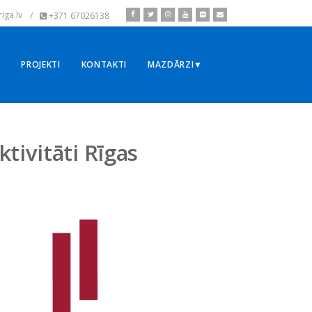
iga.lv
/
+371 67026138
▼
PROJEKTI
KONTAKTI
MAZDĀRZI▼
tivitāti Rīgas