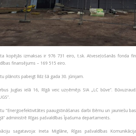
kta kopējās izmaksas ir 976 731 eiro, t.sk. Atveseļošanās fonda fi
dības finansējums – 169 515 eiro.
tu plānots pabeigt līdz šā gada 30. jūnijam.
rbus Juglas ielā 16, Rīgā veic uzņēmējs SIA „LC būve”. Būvuzrau
GS”.
tu “Energoefektivitātes paaugstināšanas darbi Bērnu un jauniešu bask
gā” administrē Rīgas pašvaldības Īpašuma departaments.
māciju sagatavoja: Ineta Miglāne, Rīgas pašvaldības Komunikācij