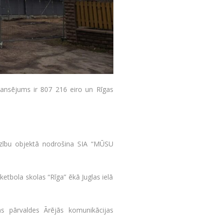
nansējums ir 807 216 eiro un Rīgas
dzību objektā nodrošina SIA “MŪSU
etbola skolas “Rīga” ēkā Juglas ielā
as pārvaldes Ārējās komunikācijas