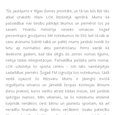
“Šis jautājums ir Rīgas domes prioritāte, un tā tas būs līdz tiks
atkal izrakstīti rēķini LOK līdzšinējā apmērā. Mums kā
pašvaldībai nav tiesību pārkāpt likumus un piemērot tos pa
savam. Finanšu ministrija neveiks izmaiņas šogad
pieņemtajos grozījumos MK noteikumos Nr.350, bet tā nāk ar
savu atzinumu šobrīd talkā un palīdz mums juridiski risināt šo
lietu ap normatīvo aktu piemērošanu. Pirms vairāk kā
divdesmit gadiem, kad tika slēgts šis zemes nomas līgums,
nebija tādas interpretācijas. Pašvaldība piešķīra zemi nomai,
LOK uzbūvēja šo sporta centru – ļoti labs savstarpējas
sadarbības piemērs. Šogad FM izgrozīja šos noteikumus, tādā
veidā izjaucot šo līdzsvaru. Mums ir jāvingro esošā
regulējuma ietvaros un jāmeklē Eiropas Komisijas lēmumi
(tiesu prakse), kuros varētu atrast kādas mazas, bet juridiski
spēcīgas nianses. Mēs vēlamies, lai šo noteikumu ietekmē
turpmāk nenāktos ciest bērnu un jauniešu sportam, kā arī
neradītu finansiālu slogu bērnu vecākiem. Izsaku pateicību