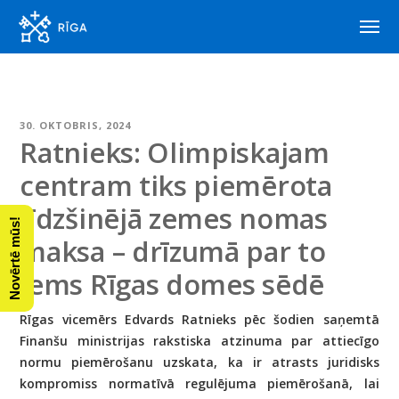
30. OKTOBRIS, 2024
Ratnieks: Olimpiskajam
centram tiks piemērota
līdzšinējā zemes nomas
Novērtē mūs!
maksa – drīzumā par to
lems Rīgas domes sēdē
Rīgas vicemērs Edvards Ratnieks pēc šodien saņemtā
Finanšu ministrijas rakstiska atzinuma par attiecīgo
normu piemērošanu uzskata, ka ir atrasts juridisks
kompromiss normatīvā regulējuma piemērošanā, lai