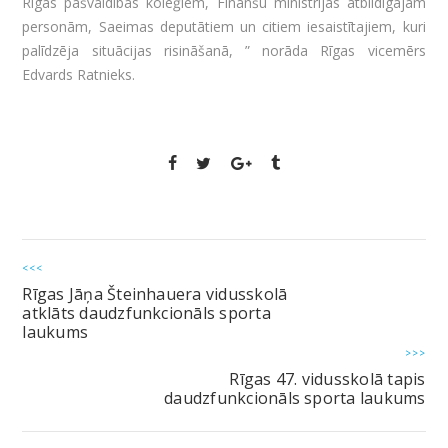
Rīgas pašvaldības kolēģiem, Finanšu ministrijas atbildīgajām
personām, Saeimas deputātiem un citiem iesaistītajiem, kuri
palīdzēja situācijas risināšanā, ” norāda Rīgas vicemērs
Edvards Ratnieks.
<<<
Rīgas Jāņa Šteinhauera vidusskolā
atklāts daudzfunkcionāls sporta
laukums
>>>
Rīgas 47. vidusskolā tapis
daudzfunkcionāls sporta laukums