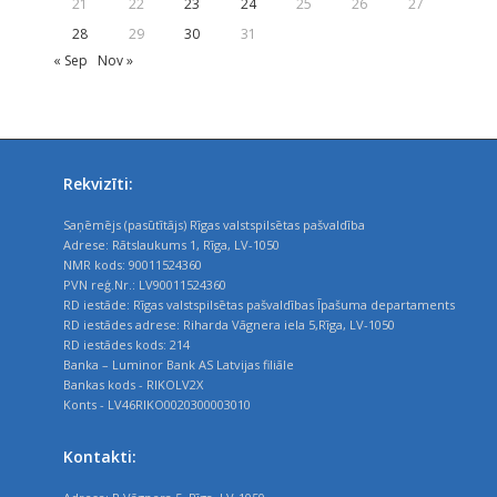
21
22
23
24
25
26
27
28
29
30
31
« Sep
Nov »
Rekvizīti:
Saņēmējs (pasūtītājs) Rīgas valstspilsētas pašvaldība
Adrese: Rātslaukums 1, Rīga, LV-1050
NMR kods: 90011524360
PVN reģ.Nr.: LV90011524360
RD iestāde: Rīgas valstspilsētas pašvaldības Īpašuma departaments
RD iestādes adrese: Riharda Vāgnera iela 5,Rīga, LV-1050
RD iestādes kods: 214
Banka – Luminor Bank AS Latvijas filiāle
Bankas kods - RIKOLV2X
Konts - LV46RIKO0020300003010
Kontakti: