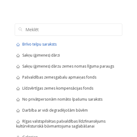
Brīvo telpu saraksts
Sakņu (ģimenes) dārzi
Sakņu (ģimenes) dārzu zemes nomas līguma paraugs
Pašvaldības zemesgabalu apmaiņas fonds
Līdzvērtīgas zemes kompensācijas fonds
No privātpersonām nomāto īpašumu saraksts
Darbība ar vidi degradējošām būvēm
Rīgas valstspilsētas pašvaldības līdzfinansējums
kultūrvēsturiskā būvmantojuma saglabāšanai