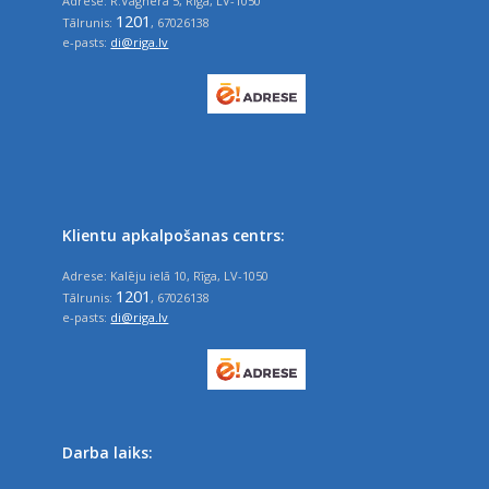
Adrese: R.Vāgnera 5, Rīga, LV-1050
1201
Tālrunis:
, 67026138
e-pasts:
di@riga.lv
Klientu apkalpošanas centrs:
Adrese: Kalēju ielā 10, Rīga, LV-1050
1201
Tālrunis:
, 67026138
e-pasts:
di@riga.lv
Darba laiks: