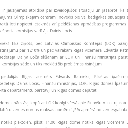
ij ir jāuzņemas atbildība par izveidojušos situāciju un jāsaprot, 
inājums Olimpiskajam centram novedīs pie vēl bēdīgākas situācijas 
skaitā ļoti nopietni ietekmēs arī peldēšanas apmācības programmas 
Sporta komisijas vadītājs Dainis Locis.
priekš tika ziņots, pēc Latvijas Olimpiskās Komitejas (LOK) p
stinājumu par 1210% un pēc vairākām Rīgas vicemēra Edvarda Ratni
šsēdētāja Daiņa Loča tikšanām ar LOK un Finanšu ministrijas pārs
 komisijas sēde un tiks meklēti šīs problēmas risinājumi.
piedalījās Rīgas vicemērs Edvards Ratnieks, Pilsētas īpašum
sēdētājs Dainis Locis, Finanšu ministrijas, LOK, Rīgas domes Īpašum
rta departamentu pārstāvji un Rīgas domes deputāti.
domes pārstāvji kopā ar LOK kopīgi vērsās pie Finanšu ministrijas a
aglabātu zemes nomas maksas apmēru 1,5% apmērā no zemesgabala ka
 notiks piektdien, plkst. 11.00 Rīgas domē notiks Rīgas vicemēra 