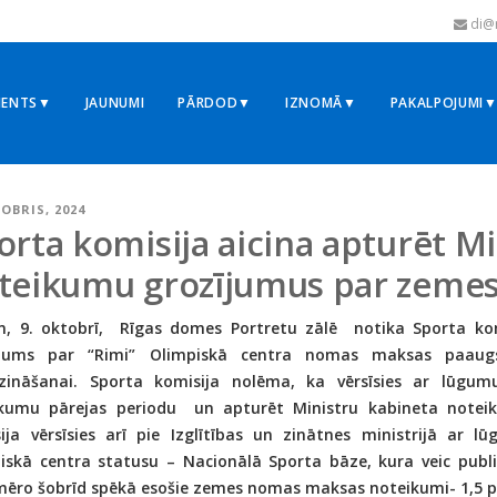
di@r
MENTS▼
JAUNUMI
PĀRDOD▼
IZNOMĀ▼
PAKALPOJUMI
TOBRIS, 2024
orta komisija aicina apturēt M
teikumu grozījumus par zeme
n, 9. oktobrī, Rīgas domes Portretu zālē notika Sporta komi
ājums par “Rimi” Olimpiskā centra nomas maksas paaug
ināšanai. Sporta komisija nolēma, ka vērsīsies ar lūgumu
kumu pārejas periodu un apturēt Ministru kabineta notei
ija vērsīsies arī pie Izglītības un zinātnes ministrijā ar l
iskā centra statusu – Nacionālā Sporta bāze, kura veic publi
mēro šobrīd spēkā esošie zemes nomas maksas noteikumi- 1,5 pr