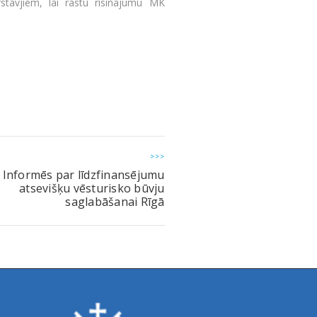
stāvjiem, lai rastu risinājumu MK
>>>
Informēs par līdzfinansējumu
atsevišķu vēsturisko būvju
saglabāšanai Rīgā