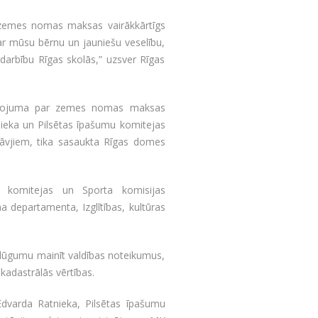
ka zemes nomas maksas vairākkārtīgs
ar mūsu bērnu un jauniešu veselību,
darbību Rīgas skolās,” uzsver Rīgas
aziņojuma par zemes nomas maksas
eka un Pilsētas īpašumu komitejas
tāvjiem, tika sasaukta Rīgas domes
u komitejas un Sporta komisijas
a departamenta, Izglītības, kultūras
r lūgumu mainīt valdības noteikumus,
dastrālās vērtības.
Edvarda Ratnieka, Pilsētas īpašumu