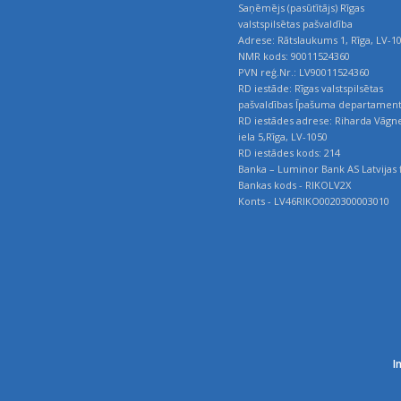
Saņēmējs (pasūtītājs) Rīgas
valstspilsētas pašvaldība
Adrese: Rātslaukums 1, Rīga, LV-1
NMR kods: 90011524360
PVN reģ.Nr.: LV90011524360
RD iestāde: Rīgas valstspilsētas
pašvaldības Īpašuma departamen
RD iestādes adrese: Riharda Vāgn
iela 5,Rīga, LV-1050
RD iestādes kods: 214
Banka – Luminor Bank AS Latvijas f
Bankas kods - RIKOLV2X
Konts - LV46RIKO0020300003010
I