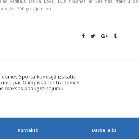
ejas vadītāja Daiņa Loča, LOK tikšanās ar Saeimas frakciju pār
kumu Nr. 350 grozījumiem.
 domes Sporta komisijā izskatīs
ājumu par Olimpiskā centra zemes
s maksas paaugstinājumu
Kontakti:
Darba laiks: