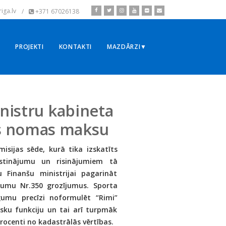
iga.lv
/
+371 67026138
▼
PROJEKTI
KONTAKTI
MAZDĀRZI▼
inistru kabineta
s nomas maksu
sijas sēde, kurā tika izskatīts
stinājumu un risinājumiem tā
 Finanšu ministrijai pagarināt
kumu Nr.350 grozījumus. Sporta
ūgumu precīzi noformulēt “Rimi”
sku funkciju un tai arī turpmāk
ocenti no kadastrālās vērtības.