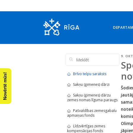
DEPARTA
9. OK
Sp
no
Brīvo telpu saraksts
Novērtē mūs!
Sakņu (ģimenes) dārzi
Šodie
jaut
Sakņu (ģimenes) dārzu
zemes nomas līguma paraugs
samaz
notei
Pašvaldības zemesgabalu
apmaiņas fonds
komis
Olimp
Līdzvērtīgas zemes
jāpie
kompensācijas fonds