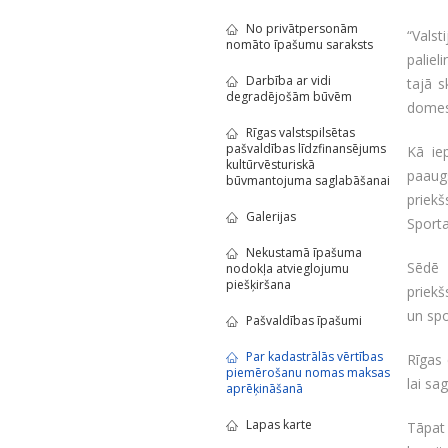
No privātpersonām
“Valst
nomāto īpašumu saraksts
paliel
Darbība ar vidi
tajā 
degradējošām būvēm
domes 
Rīgas valstspilsētas
pašvaldības līdzfinansējums
Kā ie
kultūrvēsturiskā
paaug
būvmantojuma saglabāšanai
priek
Galerijas
Sporta
Nekustamā īpašuma
Sēdē 
nodokļa atvieglojumu
piešķiršana
priekš
un spo
Pašvaldības īpašumi
Par kadastrālās vērtības
Rīgas 
piemērošanu nomas maksas
lai s
aprēķināšanā
Lapas karte
Tāpat