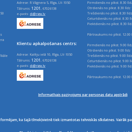
Adrese: R.Vāgnera 5, Rīga, LV-1050
Pirmdienās no plkst. 8.30 līd
1201
Otrdienās no plkst. 8.30 līdz 
Tālrunis:
, 67026138
050
Trešdienās no plkst. 8.30 līd
e-pasts:
di@riga.lv
Ceturtdienās no plkst. 8.30 l
Piektdienās no plkst. 8.30 līd
ts
Pārtraukums no plkst. 12.00 l
era
Klientu apkalpošanas centrs:
Pirmdienās no plkst. 9.00 līd
Otrdienās no plkst. 9.00 līdz 
Adrese: Kalēju ielā 10, Rīga, LV-1050
iliāle
Trešdienās no plkst. 9.00 līd
1201
Tālrunis:
, 67026138
Ceturtdienās no plkst. 9.00 l
e-pasts:
di@riga.lv
Piektdienās no plkst. 9.00 līd
Pārtraukums no plkst. 12.00 l
Informatīvais paziņojums par personas datu apstrādi
nformējam, ka šajā tīmekļvietnē tiek izmantotas tehniskās sīkdatnes. Vairāk pa