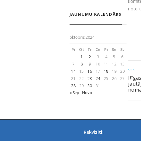
komit
notei
JAUNUMU KALENDĀRS
oktobris 2024
Pi
Ot
Tr
Ce
Pi
Se
Sv
1
2
3
4
5
6
7
8
9
10
11
12
13
<<<
14
15
16
17
18
19
20
Rīgas
21
22
23
24
25
26
27
jaut
28
29
30
31
noma
« Sep
Nov »
Rekvizīti: