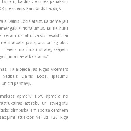
. Es ceru, ka drīz vien mēs panāksim
LOK prezidents Raimonds Lazdiņš.
ājs Dainis Locis atzīst, ka dome jau
mērīgākus risinājumus, lai tie būtu
 ceram uz ātru valsts iesaisti, lai
r ir atbalstījusi sportu un izglītību,
re ir viens no mūsu stratēģiskajiem
gadījumā nav atbalstāms.”
ās. Tajā piedalījās Rīgas vicemērs
 vadītājs Dainis Locis, Īpašumu
n citi pārstāvji.
as maksas apmēru 1,5% apmērā no
astruktūras attīstību un atvieglotu
ūtisks olimpiskajiem sporta centriem
sacījumi attiektos vēl uz 120 Rīga