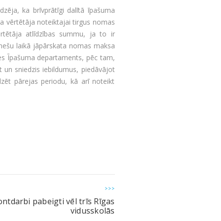
zēja, ka brīvprātīgi dalītā īpašuma
vērtētāja noteiktajai tirgus nomas
ētāja atlīdzības summu, ja to ir
ēnešu laikā jāpārskata nomas maksa
omes Īpašuma departaments, pēc tam,
t un sniedzis iebildumus, piedāvājot
ēt pārejas periodu, kā arī noteikt
>>>
tdarbi pabeigti vēl trīs Rīgas
vidusskolās