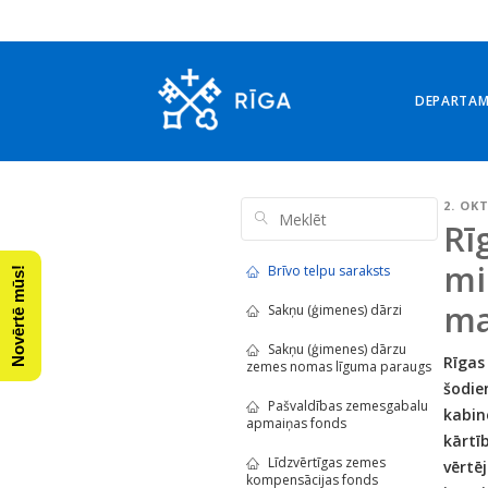
DEPARTA
2. OK
Rī
mi
Brīvo telpu saraksts
Novērtē mūs!
ma
Sakņu (ģimenes) dārzi
Sakņu (ģimenes) dārzu
Rīgas
zemes nomas līguma paraugs
šodie
Pašvaldības zemesgabalu
kabin
apmaiņas fonds
kārt
Līdzvērtīgas zemes
vērtē
kompensācijas fonds