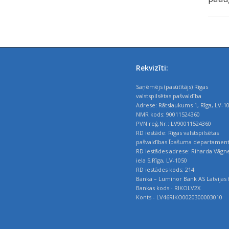
Rekvizīti:
Saņēmējs (pasūtītājs) Rīgas
valstspilsētas pašvaldība
Adrese: Rātslaukums 1, Rīga, LV-1
NMR kods: 90011524360
PVN reģ.Nr.: LV90011524360
RD iestāde: Rīgas valstspilsētas
pašvaldības Īpašuma departamen
RD iestādes adrese: Riharda Vāgn
iela 5,Rīga, LV-1050
RD iestādes kods: 214
Banka – Luminor Bank AS Latvijas f
Bankas kods - RIKOLV2X
Konts - LV46RIKO0020300003010