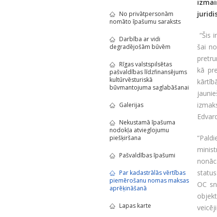
izma
jurid
No privātpersonām
nomāto īpašumu saraksts
“Šis 
Darbība ar vidi
šai no
degradējošām būvēm
pretru
Rīgas valstspilsētas
kā pr
pašvaldības līdzfinansējums
kultūrvēsturiskā
kārtīb
būvmantojuma saglabāšanai
jaunie
izmaks
Galerijas
Edvard
Nekustamā īpašuma
nodokļa atvieglojumu
“Pald
piešķiršana
minist
Pašvaldības īpašumi
nonāc
status
Par kadastrālās vērtības
piemērošanu nomas maksas
OC sn
aprēķināšanā
objekt
Lapas karte
veicēj