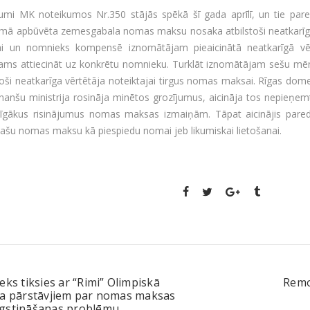
umi MK noteikumos Nr.350 stājās spēkā šī gada aprīlī, un tie pared
umā apbūvēta zemesgabala nomas maksu nosaka atbilstoši neatkarīga 
i un nomnieks kompensē iznomātājam pieaicinātā neatkarīgā vērt
jams attiecināt uz konkrētu nomnieku. Turklāt iznomātājam sešu m
toši neatkarīga vērtētāja noteiktajai tirgus nomas maksai. Rīgas d
nanšu ministrija rosināja minētos grozījumus, aicināja tos nepieņem
īgākus risinājumus nomas maksas izmaiņām. Tāpat aicinājis paredz
ašu nomas maksu kā piespiedu nomai jeb likumiskai lietošanai.
eks tiksies ar “Rimi” Olimpiskā
Remon
ra pārstāvjiem par nomas maksas
gstināšanas problēmu