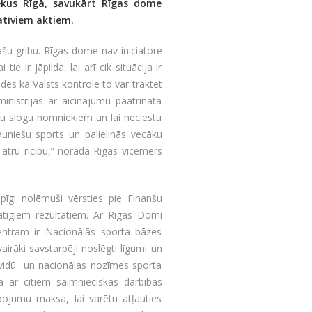
kus Rīgā, savukārt Rīgas dome
atīviem aktiem.
pašu gribu. Rīgas dome nav iniciatore
 ir jāpilda, lai arī cik situācija ir
des kā Valsts kontrole to var traktēt
inistrijas ar aicinājumu paātrinātā
šu slogu nomniekiem un lai neciestu
auniešu sports un palielinās vecāku
ātru rīcību,” norāda Rīgas vicemērs
pīgi nolēmuši vērsties pie Finanšu
rātīgiem rezultātiem. Ar Rīgas Domi
entram ir Nacionālās sporta bāzes
irāki savstarpēji noslēgti līgumi un
vidū un nacionālas nozīmes sporta
jā ar citiem saimnieciskās darbības
alpojumu maksa, lai varētu atļauties