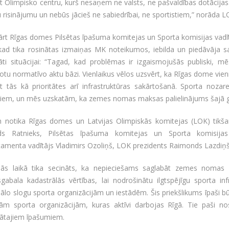
t Olimpisko centru, kurš nesaņem ne valsts, ne pašvaldības dotācijas
 risinājumu un nebūs jācieš ne sabiedrībai, ne sportistiem,” norāda 
rt Rīgas domes Pilsētas īpašuma komitejas un Sporta komisijas vadīt
 kad tika rosinātas izmaiņas MK noteikumos, iebilda un piedāvāja sa
ti situācijai: “Tagad, kad problēmas ir izgaismojušās publiski, mēs
otu normatīvo aktu bāzi. Vienlaikus vēlos uzsvērt, ka Rīgas dome vienmē
ot tās kā prioritātes arī infrastruktūras sakārtošanā. Sporta noza
eniem, un mēs uzskatām, ka zemes nomas maksas palielinājums šajā 
n notika Rīgas domes un Latvijas Olimpiskās komitejas (LOK) tikšan
ds Ratnieks, Pilsētas īpašuma komitejas un Sporta komisijas
amenta vadītājs Vladimirs Ozoliņš, LOK prezidents Raimonds Lazdiņš u
nās laikā tika secināts, ka nepieciešams saglabāt zemes nom
abala kadastrālās vērtības, lai nodrošinātu ilgtspējīgu sporta infr
iālo slogu sporta organizācijām un iestādēm. Šis priekšlikums īpaši b
tām sporta organizācijām, kuras aktīvi darbojas Rīgā. Tie paši no
ātajiem īpašumiem.