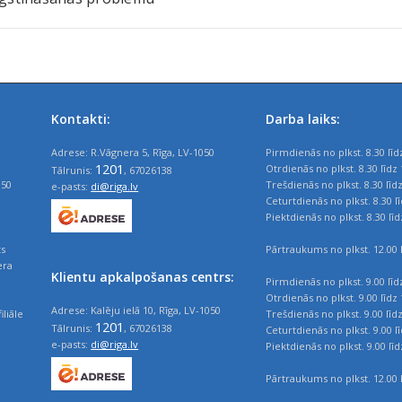
Kontakti:
Darba laiks:
Adrese: R.Vāgnera 5, Rīga, LV-1050
Pirmdienās no plkst. 8.30 līd
1201
Otrdienās no plkst. 8.30 līdz 
Tālrunis:
, 67026138
050
Trešdienās no plkst. 8.30 līd
e-pasts:
di@riga.lv
Ceturtdienās no plkst. 8.30 l
Piektdienās no plkst. 8.30 līd
ts
Pārtraukums no plkst. 12.00 l
era
Klientu apkalpošanas centrs:
Pirmdienās no plkst. 9.00 līd
Otrdienās no plkst. 9.00 līdz 
Adrese: Kalēju ielā 10, Rīga, LV-1050
iliāle
Trešdienās no plkst. 9.00 līd
1201
Tālrunis:
, 67026138
Ceturtdienās no plkst. 9.00 l
e-pasts:
di@riga.lv
Piektdienās no plkst. 9.00 līd
Pārtraukums no plkst. 12.00 l