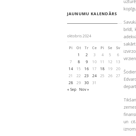
uzturē
kopīgu
JAUNUMU KALENDĀRS
Savukā
brīdī,
oktobris 2024
adekvā
sakārt
Pi
Ot
Tr
Ce
Pi
Se
Sv
izvirz
1
2
3
4
5
6
virzi
7
8
9
10
11
12
13
14
15
16
17
18
19
20
Šodie
21
22
23
24
25
26
27
Edvar
28
29
30
31
depart
« Sep
Nov »
Tikša
zemesg
finans
un ci
iznom