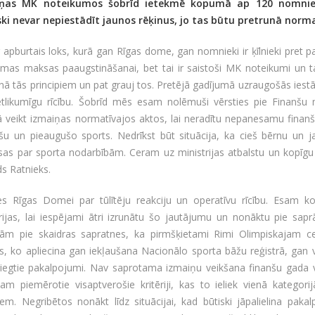
iņas MK noteikumos šobrīd ietekmē kopumā ap 120 nomnie
iski nevar nepiestādīt jaunos rēķinus, jo tas būtu pretrunā norm
ir apburtais loks, kurā gan Rīgas dome, gan nomnieki ir ķīlnieki pret 
mas maksas paaugstināšanai, bet tai ir saistoši MK noteikumi un tai tie
nā tās principiem un pat grauj tos. Pretējā gadījumā uzraugošās iestā
etlikumīgu rīcību. Šobrīd mēs esam nolēmuši vērsties pie Finanšu m
ā veikt izmaiņas normatīvajos aktos, lai neradītu nepanesamu finan
šu un pieaugušo sports. Nedrīkst būt situācija, ka cieš bērnu un j
as par sporta nodarbībām. Ceram uz ministrijas atbalstu un kopīgu 
s Ratnieks.
ies Rīgas Domei par tūlītēju reakciju un operatīvu rīcību. Esam ko
rijas, lai iespējami ātri izrunātu šo jautājumu un nonāktu pie sap
ām pie skaidras sapratnes, ka pirmšķietami Rimi Olimpiskajam c
s, ko apliecina gan iekļaušana Nacionālo sporta bāžu reģistrā, gan va
iegtie pakalpojumi. Nav saprotama izmaiņu veikšana finanšu gada 
am piemērotie visaptverošie kritēriji, kas to ieliek vienā kategori
iem. Negribētos nonākt līdz situācijai, kad būtiski jāpalielina pak