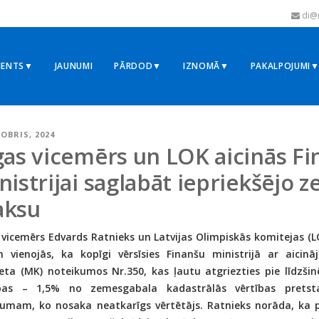
di@r
MENTS▼
JAUNUMI
PĀRDOD▼
IZNOMĀ▼
PAKALPOJUMI
TOBRIS, 2024
gas vicemērs un LOK aicinās F
nistrijai saglabāt iepriekšējo
ksu
 vicemērs Edvards Ratnieks un Latvijas Olimpiskās komitejas (
n vienojās, ka kopīgi vērsīsies Finanšu ministrijā ar aicin
eta (MK) noteikumos Nr.350, kas ļautu atgriezties pie līdzš
ības – 1,5% no zemesgabala kadastrālās vērtības pretst
jumam, ko nosaka neatkarīgs vērtētājs. Ratnieks norāda, ka pēc