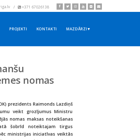
iga.lv
/
+371 67026138
▼
PROJEKTI
KONTAKTI
MAZDĀRZI▼
inanšu
 zemes nomas
LOK) prezidents Raimonds Lazdiņš
ājumu veikt grozījumus Ministru
inējās nomas maksas noteikšanas
atā šobrīd noteiktajam tirgus
 ministrijas iniciatīvas veiktās