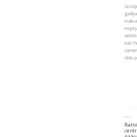
Grozīj
gadīj
maksa
iespē
atbils
kad Fi
samēr
tādu p
<<<
Ratni
cent
paau