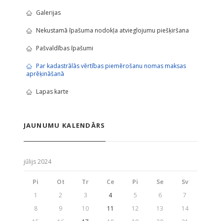
Galerijas
Nekustamā īpašuma nodokļa atvieglojumu piešķiršana
Pašvaldības īpašumi
Par kadastrālās vērtības piemērošanu nomas maksas
aprēķināšanā
Lapas karte
JAUNUMU KALENDĀRS
jūlijs 2024
Pi
Ot
Tr
Ce
Pi
Se
Sv
1
2
3
4
5
6
7
8
9
10
11
12
13
14