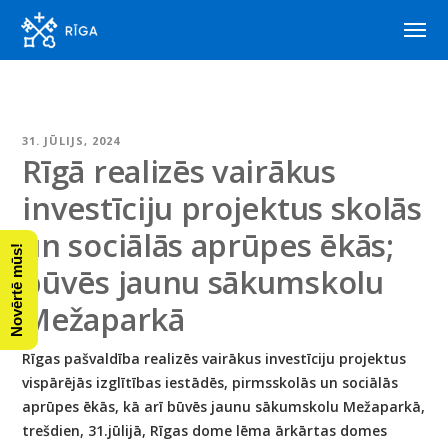
31. JŪLIJS, 2024
Rīgā realizēs vairākus
investīciju projektus skolās
un sociālās aprūpes ēkās;
Novērtē mūs!
būvēs jaunu sākumskolu
Mežaparkā
Rīgas pašvaldība realizēs vairākus investīciju projektus
vispārējās izglītības iestādēs, pirmsskolās un sociālās
aprūpes ēkās, kā arī būvēs jaunu sākumskolu Mežaparkā,
trešdien, 31.jūlijā, Rīgas dome lēma ārkārtas domes