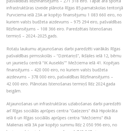
pašvaldības līdzfinansējums – 271 318 eiro. Tāpat āra sporta
infrastruktūras izveide plānota Rīgas 85.pamatskolas teritorijā
Purvciema ielā 23A ar kopējo finansējumu 1 083 660 eiro, no
kuriem valsts budžeta aizdevums – 975 294 eiro, pašvaldības
līdzfinansējums – 108 366 eiro. Paredzētais īstenošanas
termiņš – 2024.-2025.gads.
Rotaļu laukumu atjaunošanas darbi paredzēti vairākās Rīgas
pašvaldības pirmsskolās – “Dzintariņš”, Ikšķiles ielā 12, bērnu
un jauniešu centrā “IK Auseklis”” Mežciema ielā 41. Kopējais
finansējums – 420 000 eiro, no kuriem valsts budžeta
aizdevums – 378 000 eiro, pašvaldības līdzfinansējums –
42 000 eiro. Plānotais īstenošanas termiņš līdz 2024.gada
beigām.
Atjaunošanas un infrastruktūras uzlabošanas darbi paredzēti
arī Rīgas sociālās aprūpes centra “Gaiļezers” ēkā Hipokrāta
ielā 6 un Rīgas sociālās aprūpes centra “Mežciems” ēkā
Malienas ielā 3A par kopējo summu līdz 2 050 996 eiro, no