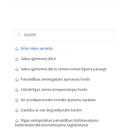
Brīvo telpu saraksts
Sakņu (ģimenes) dārzi
Sakņu (ģimenes) dārzu zemes nomas līguma paraugs
Pašvaldības zemesgabalu apmaiņas fonds
Līdzvērtīgas zemes kompensācijas fonds
No privātpersonām nomāto īpašumu saraksts
Darbība ar vidi degradējošām būvēm
Rīgas valstspilsētas pašvaldības līdzfinansējums
kultūrvēsturiskā būvmantojuma saglabāšanai