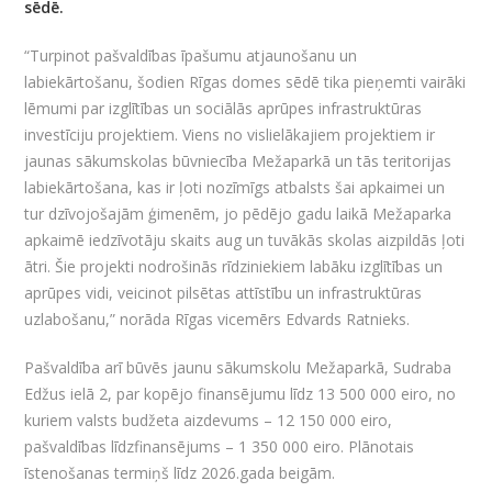
sēdē.
“Turpinot pašvaldības īpašumu atjaunošanu un
labiekārtošanu, šodien Rīgas domes sēdē tika pieņemti vairāki
lēmumi par izglītības un sociālās aprūpes infrastruktūras
investīciju projektiem. Viens no vislielākajiem projektiem ir
jaunas sākumskolas būvniecība Mežaparkā un tās teritorijas
labiekārtošana, kas ir ļoti nozīmīgs atbalsts šai apkaimei un
tur dzīvojošajām ģimenēm, jo pēdējo gadu laikā Mežaparka
apkaimē iedzīvotāju skaits aug un tuvākās skolas aizpildās ļoti
ātri. Šie projekti nodrošinās rīdziniekiem labāku izglītības un
aprūpes vidi, veicinot pilsētas attīstību un infrastruktūras
uzlabošanu,” norāda Rīgas vicemērs Edvards Ratnieks.
Pašvaldība arī būvēs jaunu sākumskolu Mežaparkā, Sudraba
Edžus ielā 2, par kopējo finansējumu līdz 13 500 000 eiro, no
kuriem valsts budžeta aizdevums – 12 150 000 eiro,
pašvaldības līdzfinansējums – 1 350 000 eiro. Plānotais
īstenošanas termiņš līdz 2026.gada beigām.