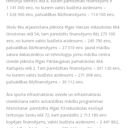
teritorijā Mēness ielā 8, kuram paredzētais finansējums ir
1 141 000 eiro, no kuriem valsts budžeta aizdevums –
1 026 900 eiro, pašvaldības līdzfinansējums – 114 100 eiro.
Skolu ēku atjaunošana plānota Rīgas Hanzas vidusskolas ēkā
Grostonas ielā 5A, tam paredzēts finansējums līdz 273 100
eiro, no kuriem valsts budžeta aizdevums – 245 790 eiro,
pašvaldības līdzfinansējums – 27 310 eiro. Jaunā mācību
satura dabaszinātņu un tehnoloģiju jomu mācību centra
izveide plānota Rīgas Pārdaugavas pamatskolas ēkā
Kartupeļu ielā 2. Tam paredzētais finansējums – 301 120 eiro,
no kuriem valsts budžeta aizdevums – 271 008 eiro,
pašvaldības līdzfinansējums – 30 112 eiro.
Āra sporta infrastruktūras izveide un infrastruktūras
izveidošana valsts aizsardzības mācību programmas
īstenošanai paredzēta Rīgas 93.vidusskolas esošajā
teritorijas Sesku ielā 72, kam paredzēts 2 713 180 eiro
kopējais finansējums, valsts budžeta aizdevums – 2 441 862,