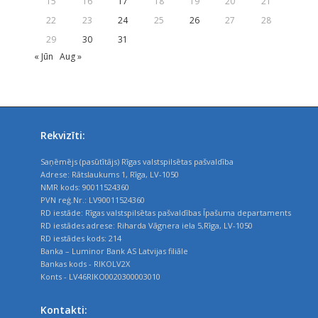
15
16
17
18
19
20
21
22
23
24
25
26
27
28
29
30
31
« Jūn
Aug »
Rekvizīti:
Saņēmējs (pasūtītājs) Rīgas valstspilsētas pašvaldība
Adrese: Rātslaukums 1, Rīga, LV-1050
NMR kods: 90011524360
PVN reģ.Nr.: LV90011524360
RD iestāde: Rīgas valstspilsētas pašvaldības Īpašuma departaments
RD iestādes adrese: Riharda Vāgnera iela 5,Rīga, LV-1050
RD iestādes kods: 214
Banka – Luminor Bank AS Latvijas filiāle
Bankas kods - RIKOLV2X
Konts - LV46RIKO0020300003010
Kontakti: