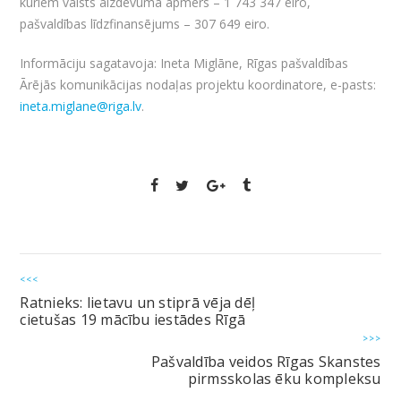
kuriem valsts aizdevuma apmērs – 1 743 347 eiro,
pašvaldības līdzfinansējums – 307 649 eiro.
Informāciju sagatavoja: Ineta Miglāne, Rīgas pašvaldības
Ārējās komunikācijas nodaļas projektu koordinatore, e-pasts:
ineta.miglane@riga.lv
.
<<<
Ratnieks: lietavu un stiprā vēja dēļ
cietušas 19 mācību iestādes Rīgā
>>>
Pašvaldība veidos Rīgas Skanstes
pirmsskolas ēku kompleksu