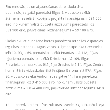
Ēku renovācijas un atjaunošanas darbi skolu tīkla
optimizācijas gaitā paredzēti Rīgas 9. vidusskolas ēkā
Stāmerienas ielā 8. Kopējais projekta finansējums ir 591 000
eiro, no kuriem valsts budžeta aizdevums paredzēts līdz
531 900 eiro, pašvaldības līdzfinansējums – 59 100 eiro.
Skolas ēku atjaunošana kārtās paredzēta arī sešās vispārējās
izglītības iestādēs – Rīgas Valsts 3. ģimnāzijas ēkā Grēcinieku
ielā 10, Rīgas 69. pamatskolas ēkā Imantas ielā 11A, Rīgas
Iļģuciema pamatskolas ēkā Dzirciema ielā 109, Rīgas
Pļavnieku pamatskolas ēkā Jāņa Grestes ielā 14, Rīgas Centra
humanitārās vidusskolas ēkā Krišjāņa Barona ielā 97A, Rīgas
80. vidusskolas ēkā Andromedas gatvē 11. Tam paredzēts
finansējums līdz 3 416 000 eiro, no kuriem valsts budžeta
aizdevums – 3 074 400 eiro, pašvaldības līdzfinansējums 3410
eiro.
Tāpat paredzēta āra infrastruktūras izveide Rīgas Franču liceja