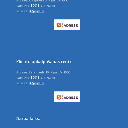
Adrese: R.Vāgnera 5, Rīga, LV-1050
1201
Tālrunis:
, 67026138
e-pasts:
di@riga.lv
Klientu apkalpošanas centrs:
Adrese: Kalēju ielā 10, Rīga, LV-1050
1201
Tālrunis:
, 67026138
e-pasts:
di@riga.lv
Darba laiks: