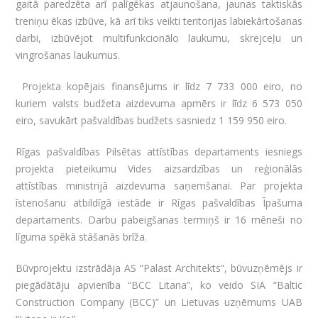
gaitā paredzēta arī palīgēkas atjaunošana, jaunas taktiskās
treniņu ēkas izbūve, kā arī tiks veikti teritorijas labiekārtošanas
darbi, izbūvējot multifunkcionālo laukumu, skrejceļu un
vingrošanas laukumus.
Projekta kopējais finansējums ir līdz 7 733 000 eiro, no
kuriem valsts budžeta aizdevuma apmērs ir līdz 6 573 050
eiro, savukārt pašvaldības budžets sasniedz 1 159 950 eiro.
Rīgas pašvaldības Pilsētas attīstības departaments iesniegs
projekta pieteikumu Vides aizsardzības un reģionālās
attīstības ministrijā aizdevuma saņemšanai. Par projekta
īstenošanu atbildīgā iestāde ir Rīgas pašvaldības Īpašuma
departaments. Darbu pabeigšanas termiņš ir 16 mēneši no
līguma spēkā stāšanās brīža.
Būvprojektu izstrādāja AS “Palast Architekts”, būvuzņēmējs ir
piegādātāju apvienība “BCC Litana”, ko veido SIA “Baltic
Construction Company (BCC)” un Lietuvas uzņēmums UAB