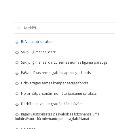
Brīvo telpu saraksts
Sakņu (ģimenes) dārzi
Sakņu (ģimenes) dārzu zemes nomas līguma paraugs
Pašvaldības zemesgabalu apmaiņas fonds
Līdzvērtīgas zemes kompensācijas fonds
No privātpersonām nomāto īpašumu saraksts
Darbība ar vidi degradējošām būvēm
Rīgas valstspilsētas pašvaldības līdzfinansējums
kultūrvēsturiskā būvmantojuma saglabāšanai