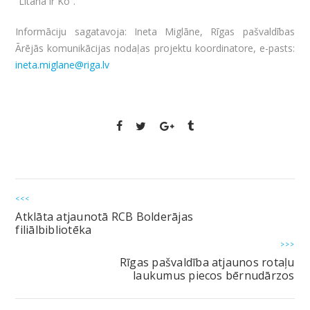
“Litana ir Ko”.
Informāciju sagatavoja: Ineta Miglāne, Rīgas pašvaldības
Ārējās komunikācijas nodaļas projektu koordinatore, e-pasts:
ineta.miglane@riga.lv
<<<
Atklāta atjaunotā RCB Bolderājas
filiālbibliotēka
>>>
Rīgas pašvaldība atjaunos rotaļu
laukumus piecos bērnudārzos