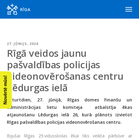
27. JŪNIJS, 2024
Rīgā veidos jaunu
pašvaldības policijas
videonovērošanas centru
Novērtē mūs!
Lēdurgas ielā
Ceturtdien, 27. jūnijā, Rīgas domes Finanšu un
administrācijas lietu komiteja atbalstīja ēkas
atjaunošanu Lēdurgas ielā 26, kurā plānots izvietot
Rīgas pašvaldības policijas videonovērošanas centru.
Bijušai Rīgas 29.vidusskolas ēkai tiks veikta pārbūve ar