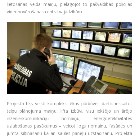
lietošanas veida maiņu, pielāgojot to pašvaldības policijas
videonovērošanas centra vajadzībām.
Projektā tiks veikti kompleksi ēkas pārbūves darbi, ieskaitot
telpu plānojuma maiņu, lifta izbūvi, visu iekšējo un ārējo
inženierkomunikāciju nomaiņu, energoefektivitātes
uzlabošanas pasākumus – veicot logu nomaiņu, fasādes un
jumta siltināšanu kā arī saules paneļu uzstādīšanu. Projekta