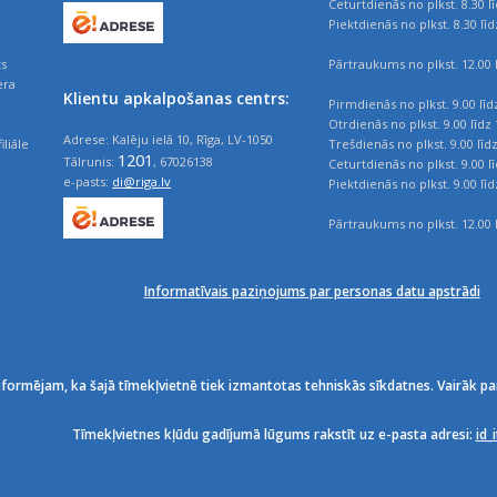
Ceturtdienās no plkst. 8.30 l
Piektdienās no plkst. 8.30 līd
ts
Pārtraukums no plkst. 12.00 l
era
Klientu apkalpošanas centrs:
Pirmdienās no plkst. 9.00 līd
Otrdienās no plkst. 9.00 līdz 
Adrese: Kalēju ielā 10, Rīga, LV-1050
iliāle
Trešdienās no plkst. 9.00 līd
1201
Tālrunis:
, 67026138
Ceturtdienās no plkst. 9.00 l
e-pasts:
di@riga.lv
Piektdienās no plkst. 9.00 līd
Pārtraukums no plkst. 12.00 l
Informatīvais paziņojums par personas datu apstrādi
nformējam, ka šajā tīmekļvietnē tiek izmantotas tehniskās sīkdatnes. Vairāk pa
Tīmekļvietnes kļūdu gadījumā lūgums rakstīt uz e-pasta adresi:
id_