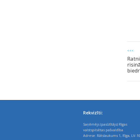
<<<
Ratn
risin
bied
Rekvizīti:
Saņēmējs (pasūtītājs) Rīgas
valstspilsētas pašvaldība
Adrese: Rātslaukums 1, Rīga, LV-1