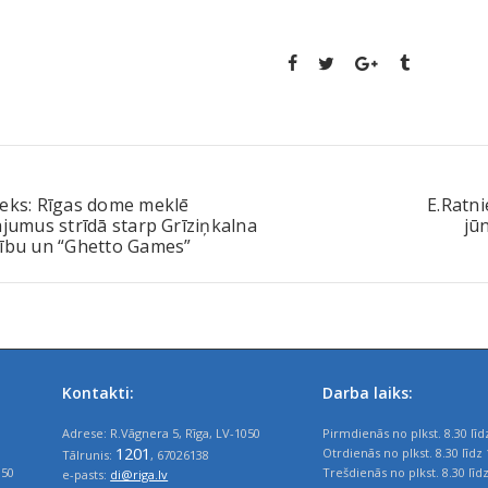
ieks: Rīgas dome meklē
E.Ratn
ājumus strīdā starp Grīziņkalna
jū
rību un “Ghetto Games”
Kontakti:
Darba laiks:
Adrese: R.Vāgnera 5, Rīga, LV-1050
Pirmdienās no plkst. 8.30 līd
1201
Otrdienās no plkst. 8.30 līdz 
Tālrunis:
, 67026138
050
Trešdienās no plkst. 8.30 līd
e-pasts:
di@riga.lv