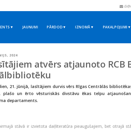
di@r
MENTS▼
JAUNUMI
PĀRDOD▼
IZNOMĀ▼
PAKALPOJUMI
NIJS, 2024
sītājiem atvērs atjaunoto RCB 
iālbibliotēku
ien, 21. jūnijā, lasītājiem durvis vērs Rīgas Centrālās bibliotēkas
, plašo un ērto vēsturiskās divstāvu ēkas telpu atjaunošan
ma departaments.
irmajā stāvā ir izvietota daiļliteratūra pieaugušajiem, bet otrajā st