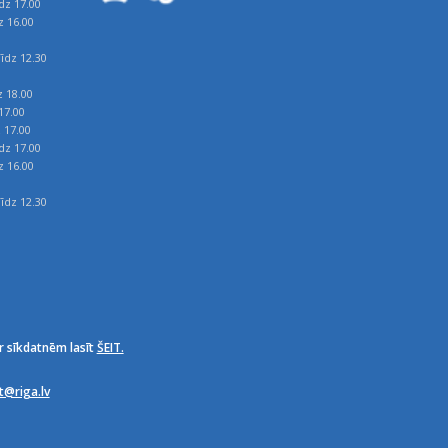
īdz 17.00
z 16.00
īdz 12.30
z 18.00
17.00
z 17.00
īdz 17.00
z 16.00
īdz 12.30
r sīkdatnēm lasīt
ŠEIT.
it@riga.lv