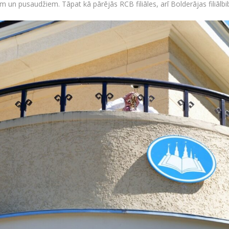
m un pusaudžiem. Tāpat kā pārējās RCB filiāles, arī Bolderājas filiālbib