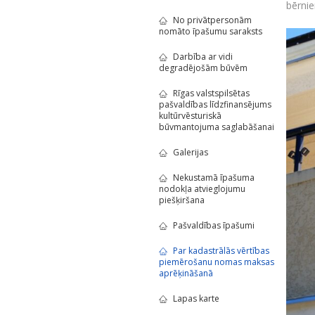
bērnie
No privātpersonām
nomāto īpašumu saraksts
Darbība ar vidi
degradējošām būvēm
Rīgas valstspilsētas
pašvaldības līdzfinansējums
kultūrvēsturiskā
būvmantojuma saglabāšanai
Galerijas
Nekustamā īpašuma
nodokļa atvieglojumu
piešķiršana
Pašvaldības īpašumi
Par kadastrālās vērtības
piemērošanu nomas maksas
aprēķināšanā
Lapas karte