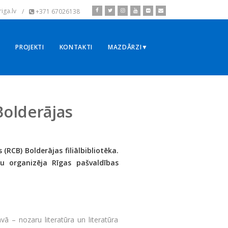
iga.lv
/
+371 67026138
▼
PROJEKTI
KONTAKTI
MAZDĀRZI▼
Bolderājas
 (RCB) Bolderājas filiālbibliotēka.
u organizēja Rīgas pašvaldības
āvā – nozaru literatūra un literatūra