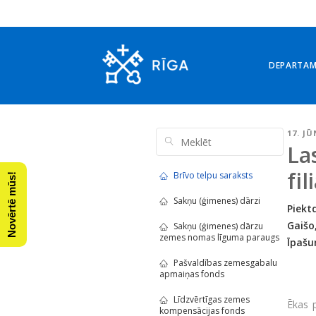
DEPARTA
17. JŪ
La
fil
Brīvo telpu saraksts
Novērtē mūs!
Sakņu (ģimenes) dārzi
Piektd
Gaišo
Sakņu (ģimenes) dārzu
zemes nomas līguma paraugs
Īpašu
Pašvaldības zemesgabalu
apmaiņas fonds
Līdzvērtīgas zemes
Ēkas p
kompensācijas fonds