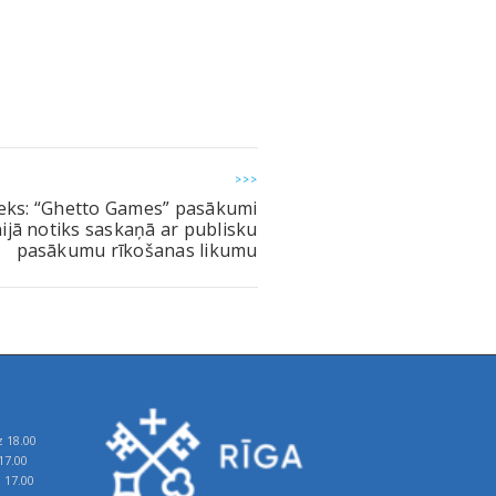
>>>
ieks: “Ghetto Games” pasākumi
nijā notiks saskaņā ar publisku
pasākumu rīkošanas likumu
z 18.00
17.00
z 17.00