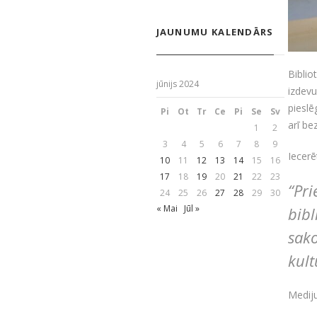
JAUNUMU KALENDĀRS
Biblio
jūnijs 2024
izdev
piesl
Pi
Ot
Tr
Ce
Pi
Se
Sv
arī be
1
2
3
4
5
6
7
8
9
Iecerē
10
11
12
13
14
15
16
17
18
19
20
21
22
23
“Pri
24
25
26
27
28
29
30
« Mai
Jūl »
bibl
sako
kult
Mediju