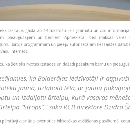
tēkā lasītājus gaida ap 14 tūkstošu liels grāmatu un citu informācij
umi pieaugušajiem un bērniem. Apmeklētāji bez maksas varēs li
ēgumu, biroja programmām un pieeju autorizētajām tiešsaistes datub
zvadu internets.
ts, ka šeit tiks rīkotas izstādes un dažādi pasākumi bērnu un pieauguš
ecājamies, ka Bolderājas iedzīvotāji ir atguvuš
iotēku jaunā, uzlabotā tēlā, ar jaunu pakalp
ptu un izdaiļotu ārtelpu, kurā vasaras mēneš
ūrtelpa “Strops”,” saka RCB direktore Dzidra Š
 pārstāvji aicināti pievienoties bibliotēkas atklāšanas pasākumā, ceturtd