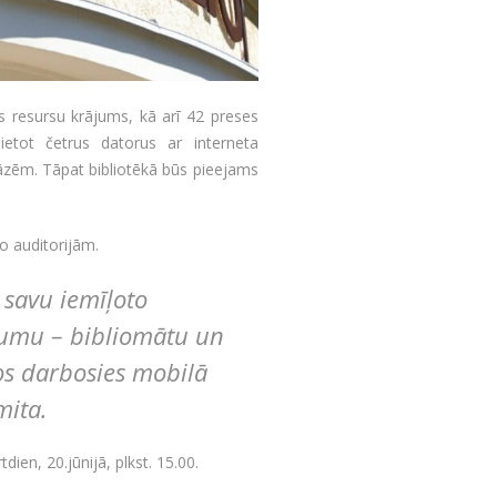
as resursu krājums, kā arī 42 preses
etot četrus datorus ar interneta
āzēm. Tāpat bibliotēkā būs pieejams
o auditorijām.
i savu iemīļoto
ojumu – bibliomātu un
os darbosies mobilā
mita.
ien, 20.jūnijā, plkst. 15.00.