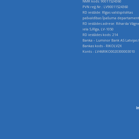
NMR kods: 90011524360
PVN reģ.Nr.: LV90011524360
RD iestāde: Rīgas valstspilsētas
pašvaldības Īpašuma departamen
RD iestādes adrese: Riharda Vāgn
iela 5,Rīga, LV-1050
RD iestādes kods: 214
Banka – Luminor Bank AS Latvijas f
Bankas kods - RIKOLV2X
Konts - LV46RIKO0020300003010
I