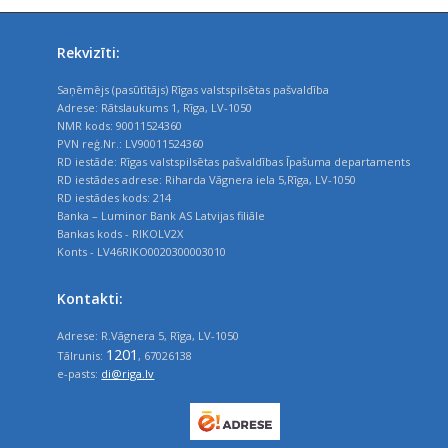
Rekvizīti:
Saņēmējs (pasūtītājs) Rīgas valstspilsētas pašvaldība
Adrese: Rātslaukums 1, Rīga, LV-1050
NMR kods: 90011524360
PVN reģ.Nr.: LV90011524360
RD iestāde: Rīgas valstspilsētas pašvaldības Īpašuma departaments
RD iestādes adrese: Riharda Vāgnera iela 5,Rīga, LV-1050
RD iestādes kods: 214
Banka – Luminor Bank AS Latvijas filiāle
Bankas kods - RIKOLV2X
Konts - LV46RIKO0020300003010
Kontakti:
Adrese: R.Vāgnera 5, Rīga, LV-1050
1201
Tālrunis:
, 67026138
e-pasts:
di@riga.lv