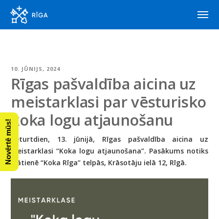
10. JŪNIJS, 2024
Rīgas pašvaldība aicina uz
meistarklasi par vēsturisko
koka logu atjaunošanu
Novērtē mūs!
Ceturtdien, 13. jūnijā, Rīgas pašvaldība aicina uz
meistarklasi “Koka logu atjaunošana”. Pasākums notiks
klātienē
“Koka Rīga” telpās, Krāsotāju ielā 12
, Rīgā.