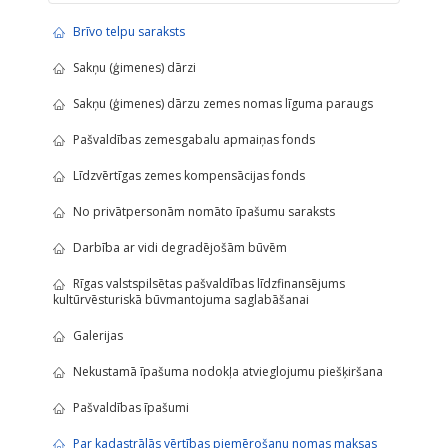
Brīvo telpu saraksts
Sakņu (ģimenes) dārzi
Sakņu (ģimenes) dārzu zemes nomas līguma paraugs
Pašvaldības zemesgabalu apmaiņas fonds
Līdzvērtīgas zemes kompensācijas fonds
No privātpersonām nomāto īpašumu saraksts
Darbība ar vidi degradējošām būvēm
Rīgas valstspilsētas pašvaldības līdzfinansējums
kultūrvēsturiskā būvmantojuma saglabāšanai
Galerijas
Nekustamā īpašuma nodokļa atvieglojumu piešķiršana
Pašvaldības īpašumi
Par kadastrālās vērtības piemērošanu nomas maksas