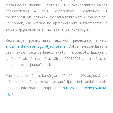
restaurācijas darbnīcu vadītājs, SIA “Koka darbnīca” valdes
priekšsēdētājs – Jānis Tolpežņikovs. Piesakoties uz
meistarklasi, visi dalībnieki aicināti aizpildīt pieteikuma veidlapu
un norādīt, kas katram no apmeklētājiem ir interesants un
aktuāls apgūšanai, kā arī izzināšanai par koka logiem.
Reģistrācija pasākumam, aizpildot pieteikuma anketu:
ej.uz/meistarklase_logu_atjaunošana
. Dalība meistarklasēs ir
bez maksas, taču dalībnieku skaits – ierobežots. Jautājumu
gadījumā, aicinām zvanīt uz tālruni 67037293 vai rakstīt uz e-
pasta adresi atjauno@riga.lv.
Papildus informējam, ka šā gada 15., 22., un 29. augustā tiek
plānots ikgadējais koka restaurācijas meistarklašu cikls.
Sekojiet informācijai mājaslapā:
https://atjauno.riga.lv/koka-
riga/