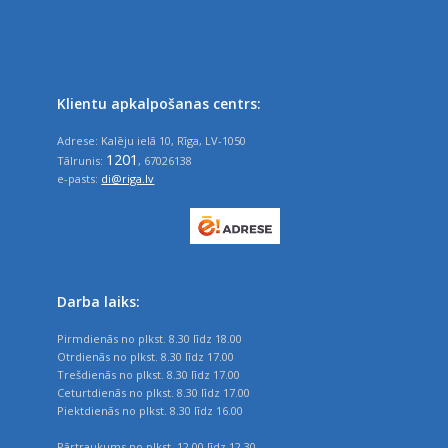
Klientu apkalpošanas centrs:
Adrese: Kalēju ielā 10, Rīga, LV-1050
1201
Tālrunis:
, 67026138
e-pasts:
di@riga.lv
Darba laiks:
Pirmdienās no plkst. 8.30 līdz 18.00
Otrdienās no plkst. 8.30 līdz 17.00
Trešdienās no plkst. 8.30 līdz 17.00
Ceturtdienās no plkst. 8.30 līdz 17.00
Piektdienās no plkst. 8.30 līdz 16.00
Pārtraukums no plkst. 12.00 līdz 12.30