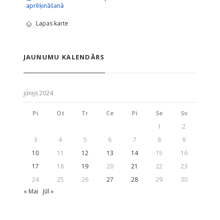
aprēķināšanā
Lapas karte
JAUNUMU KALENDĀRS
jūnijs 2024
Pi
Ot
Tr
Ce
Pi
Se
Sv
1
2
3
4
5
6
7
8
9
10
11
12
13
14
15
16
17
18
19
20
21
22
23
24
25
26
27
28
29
30
« Mai
Jūl »