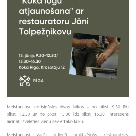
Meistarklase norisināsies divos laikos – no plkst. 9.30 līdz
plkst. 12.30 un no plkst. 13.30 līdz plkst. 16.30. Interesenti
aicināti izvēlēties vienu sev ērtāko laiku.
Meistarklasi vadīs ikdienā praktizējošs restaurators,