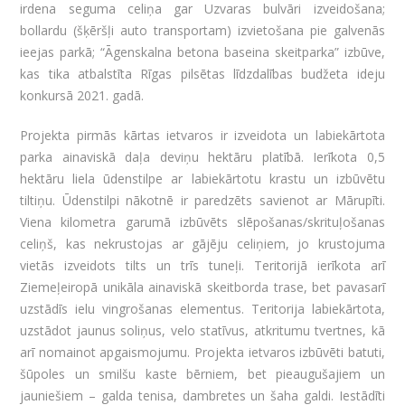
irdena seguma celiņa gar Uzvaras bulvāri izveidošana;
bollardu (šķēršļi auto transportam) izvietošana pie galvenās
ieejas parkā; “Āgenskalna betona baseina skeitparka” izbūve,
kas tika atbalstīta Rīgas pilsētas līdzdalības budžeta ideju
konkursā 2021. gadā.
Projekta pirmās kārtas ietvaros ir izveidota un labiekārtota
parka ainaviskā daļa deviņu hektāru platībā. Ierīkota 0,5
hektāru liela ūdenstilpe ar labiekārtotu krastu un izbūvētu
tiltiņu. Ūdenstilpi nākotnē ir paredzēts savienot ar Mārupīti.
Viena kilometra garumā izbūvēts slēpošanas/skrituļošanas
celiņš, kas nekrustojas ar gājēju celiņiem, jo krustojuma
vietās izveidots tilts un trīs tuneļi. Teritorijā ierīkota arī
Ziemeļeiropā unikāla ainaviskā skeitborda trase, bet pavasarī
uzstādīs ielu vingrošanas elementus. Teritorija labiekārtota,
uzstādot jaunus soliņus, velo statīvus, atkritumu tvertnes, kā
arī nomainot apgaismojumu. Projekta ietvaros izbūvēti batuti,
šūpoles un smilšu kaste bērniem, bet pieaugušajiem un
jauniešiem – galda tenisa, dambretes un šaha galdi. Iestādīti