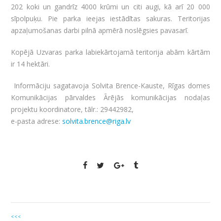
202 koki un gandrīz 4000 krūmi un citi augi, kā arī 20 000
sīpolpuķu. Pie parka ieejas iestādītas sakuras. Teritorijas
apzaļumošanas darbi pilnā apmērā noslēgsies pavasarī.
Kopējā Uzvaras parka labiekārtojamā teritorija abām kārtām
ir 14 hektāri.
Informāciju sagatavoja Solvita Brence-Kauste, Rīgas domes
Komunikācijas pārvaldes Ārējās komunikācijas nodaļas
projektu koordinatore, tālr.: 29442982,
e-pasta adrese:
solvita.brence@riga.lv
<<<