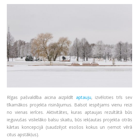
Rīgas pašvaldība aicina aizpildīt
aptauju
, izvēloties trīs sev
tīkamākos projekta risinājumus. Balsot iespējams vienu reizi
no vienas ierīces. Aktivitātes, kuras aptaujas rezultātā būs
ieguvušas vislielāko balsu skaitu, būs iekļautas projekta otrās
kārtas koncepcijā (saudzējot esošos kokus un ņemot vērā
citus apstākļus).