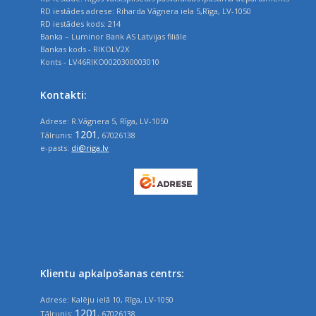
RD iestādes adrese: Riharda Vāgnera iela 5,Rīga, LV-1050
RD iestādes kods: 214
Banka – Luminor Bank AS Latvijas filiāle
Bankas kods - RIKOLV2X
Konts - LV46RIKO0020300003010
Kontakti:
Adrese: R.Vāgnera 5, Rīga, LV-1050
1201
Tālrunis:
, 67026138
e-pasts:
di@riga.lv
Klientu apkalpošanas centrs:
Adrese: Kalēju ielā 10, Rīga, LV-1050
1201
Tālrunis:
, 67026138