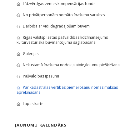
Līdzvērtīgas zemes kompensācijas fonds
No privātpersonām nomāto īpašumu saraksts
Darbība ar vidi degradējošām būvēm
Rīgas valstspilsētas pašvaldības līdzfinansējums
kultūrvēsturiskā būvmantojuma saglabāšanai
Galerijas
Nekustamā īpašuma nodokļa atvieglojumu piešķiršana
Pašvaldības īpašumi
Par kadastrālās vērtības piemērošanu nomas maksas
aprēķināšanā
Lapas karte
JAUNUMU KALENDĀRS