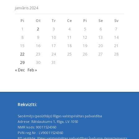
janvāris 2024
Pi
Ot
Tr
Ce
Pi
Se
Sv
1
2
3
4
5
6
7
8
9
10
11
12
13
14
15
16
17
18
19
20
21
22
23
24
25
26
27
28
29
30
31
« Dec
Feb »
Rekvizīti:
Saņēmējs (pasūtītājs) Rīgas valstspilsētas pašvaldība
Adrese: Rātslaukums 1, Rīga, LV-1050
NMR kods: 90011524360
PVN reģ.Nr.: LV90011524360
RD iestāde: Rīgas valstspilsētas pašvaldības Īpašuma departaments