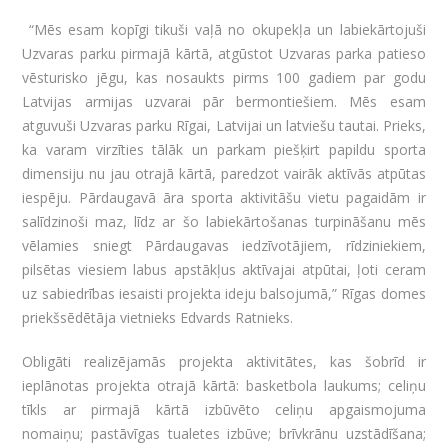
“Mēs esam kopīgi tikuši vaļā no okupekļa un labiekārtojuši
Uzvaras parku pirmajā kārtā, atgūstot Uzvaras parka patieso
vēsturisko jēgu, kas nosaukts pirms 100 gadiem par godu
Latvijas armijas uzvarai pār bermontiešiem. Mēs esam
atguvuši Uzvaras parku Rīgai, Latvijai un latviešu tautai. Prieks,
ka varam virzīties tālāk un parkam piešķirt papildu sporta
dimensiju nu jau otrajā kārtā, paredzot vairāk aktīvās atpūtas
iespēju. Pārdaugavā āra sporta aktivitāšu vietu pagaidām ir
salīdzinoši maz, līdz ar šo labiekārtošanas turpināšanu mēs
vēlamies sniegt Pārdaugavas iedzīvotājiem, rīdziniekiem,
pilsētas viesiem labus apstākļus aktīvajai atpūtai, ļoti ceram
uz sabiedrības iesaisti projekta ideju balsojumā,” Rīgas domes
priekšsēdētāja vietnieks Edvards Ratnieks.
Obligāti realizējamās projekta aktivitātes, kas šobrīd ir
ieplānotas projekta otrajā kārtā: basketbola laukums; celiņu
tīkls ar pirmajā kārtā izbūvēto celiņu apgaismojuma
nomaiņu; pastāvīgas tualetes izbūve; brīvkrānu uzstādīšana;