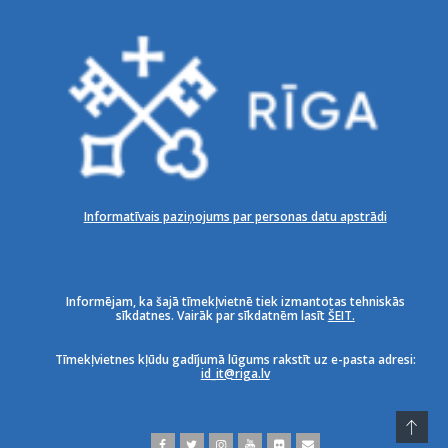
Informatīvais paziņojums par personas datu apstrādi
Informējam, ka šajā tīmekļvietnē tiek izmantotas tehniskās
sīkdatnes. Vairāk par sīkdatnēm lasīt
ŠEIT.
Tīmekļvietnes kļūdu gadījumā lūgums rakstīt uz e-pasta adresi:
id_it@riga.lv