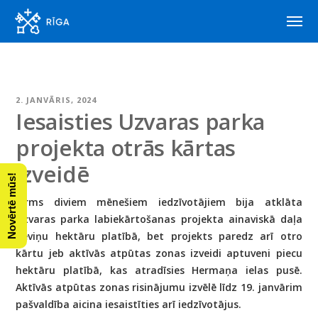
2. JANVĀRIS, 2024
Iesaisties Uzvaras parka
projekta otrās kārtas
izveidē
Novērtē mūs!
Pirms diviem mēnešiem iedzīvotājiem bija atklāta
Uzvaras parka labiekārtošanas projekta ainaviskā daļa
deviņu hektāru platībā, bet projekts paredz arī otro
kārtu jeb aktīvās atpūtas zonas izveidi aptuveni piecu
hektāru platībā, kas atradīsies Hermaņa ielas pusē.
Aktīvās atpūtas zonas risinājumu izvēlē līdz 19. janvārim
pašvaldība aicina iesaistīties arī iedzīvotājus.