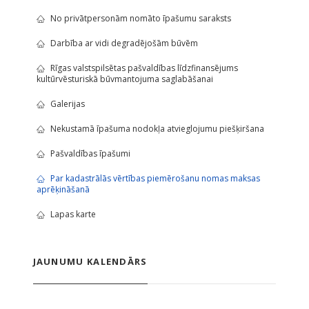
No privātpersonām nomāto īpašumu saraksts
Darbība ar vidi degradējošām būvēm
Rīgas valstspilsētas pašvaldības līdzfinansējums
kultūrvēsturiskā būvmantojuma saglabāšanai
Galerijas
Nekustamā īpašuma nodokļa atvieglojumu piešķiršana
Pašvaldības īpašumi
Par kadastrālās vērtības piemērošanu nomas maksas
aprēķināšanā
Lapas karte
JAUNUMU KALENDĀRS