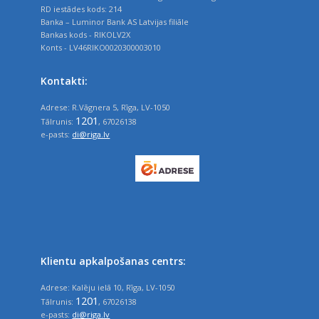
RD iestādes kods: 214
Banka – Luminor Bank AS Latvijas filiāle
Bankas kods - RIKOLV2X
Konts - LV46RIKO0020300003010
Kontakti:
Adrese: R.Vāgnera 5, Rīga, LV-1050
1201
Tālrunis:
, 67026138
e-pasts:
di@riga.lv
Klientu apkalpošanas centrs:
Adrese: Kalēju ielā 10, Rīga, LV-1050
1201
Tālrunis:
, 67026138
e-pasts:
di@riga.lv