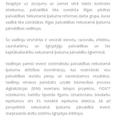
Reaģējot uz ziņojumu un ņemot vērā Valsts kontroles
ieteikumus, pašvaldībā tika izveidota Rīgas pilsētas
pašvaldības Nekustamā īpašuma reformas darba grupa, kuras
vadībā tika izstrādātas Rīgas pašvaldības nekustamā īpašuma
pārvaldības vadlīnijas.
Šo vadlīniju virsmērķis ir veicināt vienotu, racionālu, efektīvu,
caurskatāmu, un ilgtspējīgu pašvaldības un tās
kapitālsabiedrību nekustamā īpašuma pārvaldību ilgtermiņā.
Vadlīnijas paredz ieviest sistemātisku pašvaldības nekustamā
īpašuma attīstības koordināciju, kas nodrošinās visu
pašvaldības iestāžu pieeju un sasniedzamos rezultātus.
Vadlīniju ietvaros paredzēts uzsākt būvniecības procesu
digitalizācijas (BIM) ieviešanu lielajos projektos, FIDIC*
noteikumos balstītu tipveida līgumu izmantošanu būvdarbu
iepirkumos virs ES noteiktā iepirkuma sliekšņa, kā arī
perspektīvā nekustamā īpašuma pārvaldībā ieviest
starptautiski atzītu sistēmu ilgtspējas kritērijus.