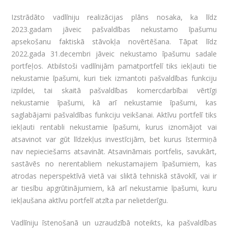
Izstrādāto vadlīniju realizācijas plāns nosaka, ka līdz
2023.gadam jāveic pašvaldības nekustamo īpašumu
apsekošanu faktiskā stāvokļa novērtēšana. Tāpat līdz
2022.gada 31.decembri jāveic nekustamo īpašumu sadale
portfeļos. Atbilstoši vadlīnijām pamatportfelī tiks iekļauti tie
nekustamie īpašumi, kuri tiek izmantoti pašvaldības funkciju
izpildei, tai skaitā pašvaldības komercdarbībai vērtīgi
nekustamie īpašumi, kā arī nekustamie īpašumi, kas
saglabājami pašvaldības funkciju veikšanai. Aktīvu portfelī tiks
iekļauti rentabli nekustamie īpašumi, kurus iznomājot vai
atsavinot var gūt līdzekļus investīcijām, bet kurus īstermiņā
nav nepieciešams atsavināt. Atsavināmais portfelis, savukārt,
sastāvēs no nerentabliem nekustamajiem īpašumiem, kas
atrodas neperspektīvā vietā vai sliktā tehniskā stāvoklī, vai ir
ar tiesību apgrūtinājumiem, kā arī nekustamie īpašumi, kuru
iekļaušana aktīvu portfelī atzīta par nelietderīgu.
Vadlīniju īstenošanā un uzraudzībā noteikts, ka pašvaldības