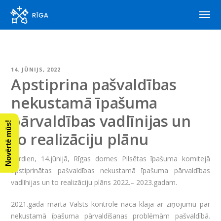
14. JŪNIJS, 2022
Apstiprina pašvaldības
nekustamā īpašuma
pārvaldības vadlīnijas un
Novērtē mūs!
to realizāciju plānu
Otrdien, 14.jūnijā, Rīgas domes Pilsētas īpašuma komitejā
apstiprinātas pašvaldības nekustamā īpašuma pārvaldības
vadlīnijas un to realizāciju plāns 2022.– 2023.gadam.
2021.gada martā Valsts kontrole nāca klajā ar ziņojumu par
nekustamā īpašuma pārvaldīšanas problēmām pašvaldībā.