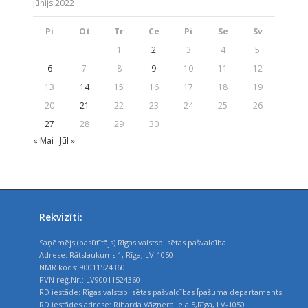
jūnijs 2022
Pi
Ot
Tr
Ce
Pi
Se
Sv
1
2
3
4
5
6
7
8
9
10
11
12
13
14
15
16
17
18
19
20
21
22
23
24
25
26
27
28
29
30
« Mai
Jūl »
Rekvizīti:
Saņēmējs (pasūtītājs) Rīgas valstspilsētas pašvaldība
Adrese: Rātslaukums 1, Rīga, LV-1050
NMR kods: 90011524360
PVN reģ.Nr.: LV90011524360
RD iestāde: Rīgas valstspilsētas pašvaldības Īpašuma departaments
RD iestādes adrese: Riharda Vāgnera iela 5,Rīga, LV-1050