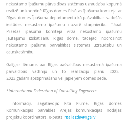
nekustamo īpašumu pārvaldības sistēmas uzraudzību kopumā
realizē un koordinē Rīgas domes Pilsētas īpašuma komiteja ar
Rīgas domes Īpašuma departamenta kā pašvaldības vadošās
iestādes nekustamo īpašumu nozarē starpniecību. Tāpat
Pilsētas īpašuma komiteja virza nekustamo īpašumu
jautājumu izskatīšanu Rīgas domē, tādējādi nodrošinot
nekustamo īpašumu pārvaldības sistēmas uzraudzību un
caurskatāmību.
Galīgais lēmums par Rīgas pašvaldības nekustamā īpašuma
pārvaldības vadlīniju un to realizāciju plānu 2022.–
2023.gadam apstiprināšanu vēl jāpieņem domes sēdē.
*
International Federation of Consulting Engeneers
Informāciju sagatavoja: Rita Plūme, Rīgas domes
Komunikācijas pārvaldes Ārējās komunikācijas nodaļas
projektu koordinators, e-pasts:
rita.lazda@riga.lv