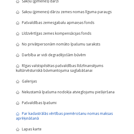
Sakņu (ģimenes) dārzi
Sakņu (ģimenes) dārzu zemes nomas līguma paraugs
Pašvaldības zemesgabalu apmaiņas fonds
Līdzvērtīgas zemes kompensācijas fonds
No privātpersonām nomāto īpašumu saraksts
Darbība ar vidi degradējošām būvēm
Rīgas valstspilsētas pašvaldības līdzfinansējums
kultūrvēsturiskā būvmantojuma saglabāšanai
Galerijas
Nekustamā īpašuma nodokļa atvieglojumu piešķiršana
Pašvaldības īpašumi
Par kadastrālās vērtības piemērošanu nomas maksas
aprēķināšanā
Lapas karte