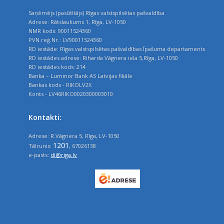
Saņēmējs (pasūtītājs) Rīgas valstspilsētas pašvaldība
Adrese: Rātslaukums 1, Rīga, LV-1050
NMR kods: 90011524360
PVN reģ.Nr.: LV90011524360
RD iestāde: Rīgas valstspilsētas pašvaldības Īpašuma departaments
RD iestādes adrese: Riharda Vāgnera iela 5,Rīga, LV-1050
RD iestādes kods: 214
Banka – Luminor Bank AS Latvijas filiāle
Bankas kods - RIKOLV2X
Konts - LV46RIKO0020300003010
Kontakti:
Adrese: R.Vāgnera 5, Rīga, LV-1050
1201
Tālrunis:
, 67026138
e-pasts:
di@riga.lv