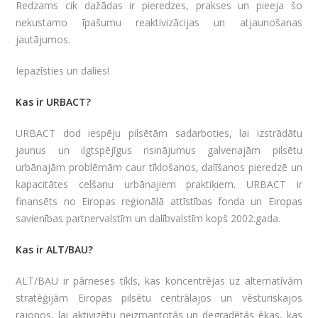
Redzams cik dažādas ir pieredzes, prakses un pieeja šo
nekustamo īpašumu reaktivizācijas un atjaunošanas
jautājumos.
Iepazīsties un dalies!
Kas ir URBACT?
URBACT dod iespēju pilsētām sadarboties, lai izstrādātu
jaunus un ilgtspējīgus risinājumus galvenajām pilsētu
urbānajām problēmām caur tīklošanos, dalīšanos pieredzē un
kapacitātes celšanu urbānajiem praktiķiem. URBACT ir
finansēts no Eiropas reģionālā attīstības fonda un Eiropas
savienības partnervalstīm un dalībvalstīm kopš 2002.gada.
Kas ir ALT/BAU?
ALT/BAU ir pārneses tīkls, kas koncentrējas uz alternatīvām
stratēģijām Eiropas pilsētu centrālajos un vēsturiskajos
rajonos, lai aktivizētu neizmantotās un degradētās ēkas, kas