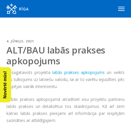
4. JŪNIJS, 2021
ALT/BAU labās prakses
apkopojums
Ir sagatavots projekta
labās prakses apkopojums
un veikts
Novērtē mūs!
tās tulkojums uz latviešu valodu, lai ar to varētu iepazīties pēc
iespējas vairāk interesentu.
Labās prakses apkopojumā atradīsiet visu projektu partneru
labās prakses un detalizētus tos skaidrojumus. Kā arī zem
katras labās prakses pieejami arī informācija par iespējām
sazināties ar atbildīgajiem.