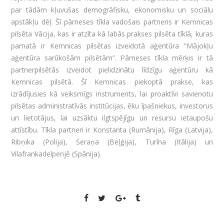
par tādām kļuvušas demogrāfisku, ekonomisku un sociālu
apstākļu dēļ. Šī pārneses tīkla vadošais partneris ir Kemnicas
pilsēta Vācija, kas ir atzīta kā labās prakses pilsēta tīklā, kuras
pamatā ir Kemnicas pilsētas izveidotā aģentūra “Mājokļu
aģentūra sarūkošām pilsētām”. Pārneses tīkla mērķis ir tā
partnerpilsētās izveidot pielidzinātu līdzīgu aģentūru kā
Kemnicas pilsētā. Šī Kemnicas piekoptā prakse, kas
izrādījusies kā veiksmīgs instruments, lai proaktīvi savienotu
pilsētas administratīvās institūcijas, ēku īpašniekus, investorus
un lietotājus, lai uzsāktu ilgtspējīgu un resursu ietaupošu
attīstību. Tīkla partneri ir Konstanta (Rumānija), Rīga (Latvija),
Ribņika (Polija), Seraņa (Beļģija), Turīna (Itālija) un
Vilafrankadelpenjē (Spānija).