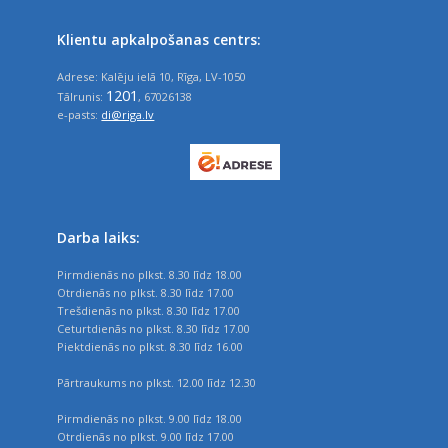
Klientu apkalpošanas centrs:
Adrese: Kalēju ielā 10, Rīga, LV-1050
1201
Tālrunis:
, 67026138
e-pasts:
di@riga.lv
Darba laiks:
Pirmdienās no plkst. 8.30 līdz 18.00
Otrdienās no plkst. 8.30 līdz 17.00
Trešdienās no plkst. 8.30 līdz 17.00
Ceturtdienās no plkst. 8.30 līdz 17.00
Piektdienās no plkst. 8.30 līdz 16.00
Pārtraukums no plkst. 12.00 līdz 12.30
Pirmdienās no plkst. 9.00 līdz 18.00
Otrdienās no plkst. 9.00 līdz 17.00