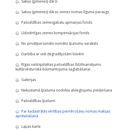
Sakņu (ģimenes) dārzi
Sakņu (ģimenes) dārzu zemes nomas līguma paraugs
Pašvaldības zemesgabalu apmaiņas fonds
Līdzvērtīgas zemes kompensācijas fonds
No privātpersonām nomāto īpašumu saraksts
Darbība ar vidi degradējošām būvēm
Rīgas valstspilsētas pašvaldības līdzfinansējums
kultūrvēsturiskā būvmantojuma saglabāšanai
Galerijas
Nekustamā īpašuma nodokļa atvieglojumu piešķiršana
Pašvaldības īpašumi
Par kadastrālās vērtības piemērošanu nomas maksas
aprēķināšanā
Lapas karte