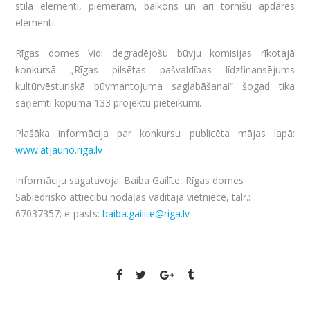
stila elementi, piemēram, balkons un arī tornīšu apdares
elementi.
Rīgas domes Vidi degradējošu būvju komisijas rīkotajā
konkursā „Rīgas pilsētas pašvaldības līdzfinansējums
kultūrvēsturiskā būvmantojuma saglabāšanai” šogad tika
saņemti kopumā 133 projektu pieteikumi.
Plašāka informācija par konkursu publicēta mājas lapā:
www.atjauno.riga.lv
Informāciju sagatavoja: Baiba Gailīte, Rīgas domes
Sabiedrisko attiecību nodaļas vadītāja vietniece, tālr.:
67037357; e-pasts:
baiba.gailite@riga.lv