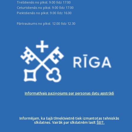
Trešdienās no plkst. 9.00 līdz 17.00
Ceturtdienās no plkst. 9.00 līdz 17.00
Piektdienās no plkst. 9.00 līdz 16.00
Pārtraukums no plkst. 12.00 līdz 12.30
Informatīvais paziņojums par personas datu apstrādi
Informējam, ka šajā tīmekļvietnē tiek izmantotas tehniskās
sīkdatnes. Vairāk par sīkdatnēm lasīt
ŠEIT.