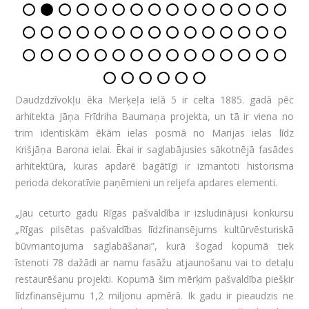
Daudzdzīvokļu ēka Merķeļa ielā 5 ir celta 1885. gadā pēc
arhitekta Jāņa Frīdriha Baumaņa projekta, un tā ir viena no
trim identiskām ēkām ielas posmā no Marijas ielas līdz
Krišjāņa Barona ielai. Ēkai ir saglabājusies sākotnējā fasādes
arhitektūra, kuras apdarē bagātīgi ir izmantoti historisma
perioda dekoratīvie paņēmieni un reljefa apdares elementi.
„Jau ceturto gadu Rīgas pašvaldība ir izsludinājusi konkursu
„Rīgas pilsētas pašvaldības līdzfinansējums kultūrvēsturiskā
būvmantojuma saglabāšanai”, kurā šogad kopumā tiek
īstenoti 78 dažādi ar namu fasāžu atjaunošanu vai to detaļu
restaurēšanu projekti. Kopumā šim mērķim pašvaldība piešķir
līdzfinansējumu 1,2 miljonu apmērā. Ik gadu ir pieaudzis ne