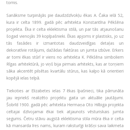
tornis.
Sanāksme turpinājās pie daudzdzīvokļu ēkas A. Čaka ielā 52,
kura ir celta 1899. gadā pēc arhitekta Konstantīna Pēkšēna
projekta. Ēka ir celta eklektisma stilā, un par tās atjaunošanu
šogad vienojās 39 kopīpašnieki. Ēkas apjoms ir plastisks, jo uz
tās fasādes ir izmantotas daudzveidīgas detaļas un
dekoratīvie rotājumi, dažādas faktūras un jumta izbūve. Erkers
ar torni ēkas stūrī ir viens no arhitekta K. Pēkšēna simboliem
Rīgas arhitektūrā, jo viņš bija pirmais arhitekts, kas ar torņiem
sāka akcentēt pilsētas kvartālu stūrus, kas kalpo kā orientieri
kopējā ielas telpā.
Tiekoties ar Elizabetes ielas 7 ēkas īpašnieci, tika pārrunāta
jau iepriekš realizēto projektu gaita un aktuālie jautājumi.
Šobrīd 1900. gadā pēc arhitekta Hermaņa Oto Hilbiga projekta
celtajai dzīvojamai ēkai tiek atjaunots vēsturiskais jumta
segums. Četru stāvu augstā eklektisma stila mūra ēka ir celta
kā mansarda īres nams, kuram raksturīgi krāšņi sava laikmeta