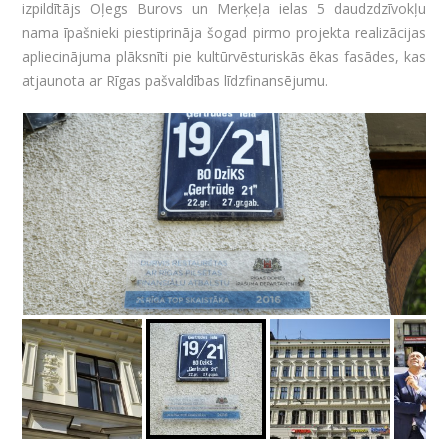
izpildītājs Oļegs Burovs un Merķeļa ielas 5 daudzdzīvokļu
nama īpašnieki piestiprināja šogad pirmo projekta realizācijas
apliecinājuma plāksnīti pie kultūrvēsturiskās ēkas fasādes, kas
atjaunota ar Rīgas pašvaldības līdzfinansējumu.