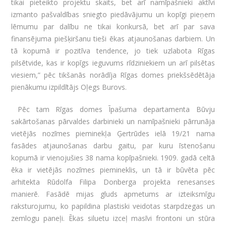
tikai pieteikto projektu skaits, bet arī namīpašnieki aktīvi
izmanto pašvaldības sniegto piedāvājumu un kopīgi pieņem
lēmumu par dalību ne tikai konkursā, bet arī par sava
finansējuma piešķiršanu tieši ēkas atjaunošanas darbiem. Un
tā kopumā ir pozitīva tendence, jo tiek uzlabota Rīgas
pilsētvide, kas ir kopīgs ieguvums rīdziniekiem un arī pilsētas
viesiem,” pēc tikšanās norādīja Rīgas domes priekšsēdētāja
pienākumu izpildītājs Oļegs Burovs.
Pēc tam Rīgas domes Īpašuma departamenta Būvju
sakārtošanas pārvaldes darbinieki un namīpašnieki pārrunāja
vietējās nozīmes pieminekļa Ģertrūdes ielā 19/21 nama
fasādes atjaunošanas darbu gaitu, par kuru īstenošanu
kopumā ir vienojušies 38 nama kopīpašnieki. 1909. gadā celtā
ēka ir vietējās nozīmes piemineklis, un tā ir būvēta pēc
arhitekta Rūdolfa Filipa Donberga projekta renesanses
manierē. Fasādē mijas gluds apmetums ar izteiksmīgu
raksturojumu, ko papildina plastiski veidotas starpdzegas un
zemlogu paneļi. Ēkas siluetu izceļ masīvi frontoni un stūra