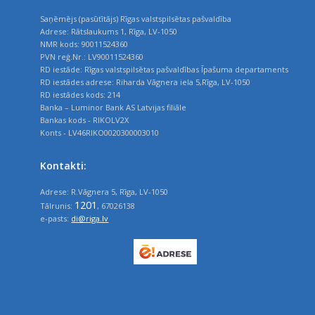
Saņēmējs (pasūtītājs) Rīgas valstspilsētas pašvaldība
Adrese: Rātslaukums 1, Rīga, LV-1050
NMR kods: 90011524360
PVN reģ.Nr.: LV90011524360
RD iestāde: Rīgas valstspilsētas pašvaldības Īpašuma departaments
RD iestādes adrese: Riharda Vāgnera iela 5,Rīga, LV-1050
RD iestādes kods: 214
Banka – Luminor Bank AS Latvijas filiāle
Bankas kods - RIKOLV2X
Konts - LV46RIKO0020300003010
Kontakti:
Adrese: R.Vāgnera 5, Rīga, LV-1050
1201
Tālrunis:
, 67026138
e-pasts:
di@riga.lv