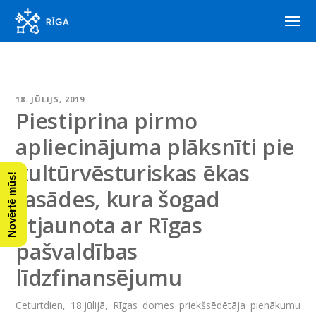
18. JŪLIJS, 2019
Piestiprina pirmo
apliecinājuma plāksnīti pie
kultūrvēsturiskas ēkas
Novērtē mūs!
fasādes, kura šogad
atjaunota ar Rīgas
pašvaldības
līdzfinansējumu
Ceturtdien, 18.jūlijā, Rīgas domes priekšsēdētāja pienākumu