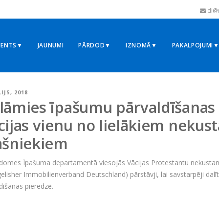
di@r
MENTS▼
JAUNUMI
PĀRDOD▼
IZNOMĀ▼
PAKALPOJUMI
LIJS, 2018
lāmies īpašumu pārvaldīšanas 
cijas vienu no lielākiem neku
ašniekiem
 domes Īpašuma departamentā viesojās Vācijas Protestantu nekustam
elisher Immobilienverband Deutschland) pārstāvji, lai savstarpēji d
dīšanas pieredzē.