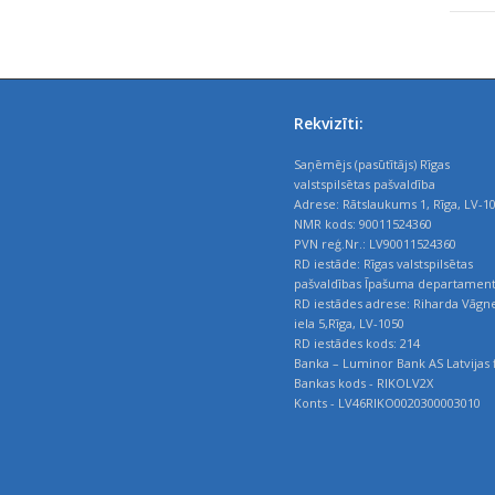
Rekvizīti:
Saņēmējs (pasūtītājs) Rīgas
valstspilsētas pašvaldība
Adrese: Rātslaukums 1, Rīga, LV-1
NMR kods: 90011524360
PVN reģ.Nr.: LV90011524360
RD iestāde: Rīgas valstspilsētas
pašvaldības Īpašuma departamen
RD iestādes adrese: Riharda Vāgn
iela 5,Rīga, LV-1050
RD iestādes kods: 214
Banka – Luminor Bank AS Latvijas f
Bankas kods - RIKOLV2X
Konts - LV46RIKO0020300003010