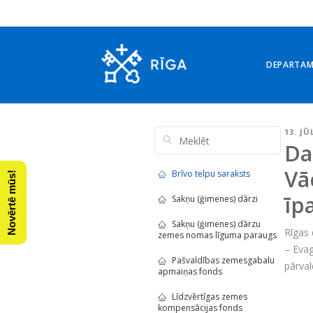
DEPARTA
13. JŪ
Da
Vā
Brīvo telpu saraksts
Novērtē mūs!
īp
Sakņu (ģimenes) dārzi
Sakņu (ģimenes) dārzu
Rīgas
zemes nomas līguma paraugs
– Evag
Pašvaldības zemesgabalu
pārval
apmaiņas fonds
Līdzvērtīgas zemes
kompensācijas fonds