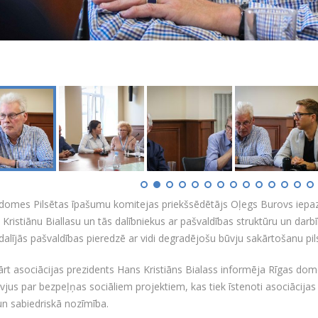
domes Pilsētas īpašumu komitejas priekšsēdētājs Oļegs Burovs iepazī
Kristiānu Biallasu un tās dalībniekus ar pašvaldības struktūru un darb
 dalījās pašvaldības pieredzē ar vidi degradējošu būvju sakārtošanu pil
rt asociācijas prezidents Hans Kristiāns Bialass informēja Rīgas 
vjus par bezpeļņas sociāliem projektiem, kas tiek īstenoti asociācijas
un sabiedriskā nozīmība.