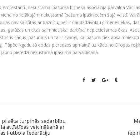
s Protestantu nekustamā īpašuma biznesa asociācija pārvalda Vācija
r viena no lielākajām nekustamā īpašuma īpašniecēm šajā valstī. Vai
kuras nav saistītas ar baznīcu, bet ir daudzdzīvokļu ģimenes ēkas, da
cas, garāžas un citas saimnieciskai darbībai nepieciešamas ēkas. Asoci
stošus šādus īpašumus un tai ir svarīgi, ka īpašumi tiek apsaimniekoti u
īgi. Tāpēc ikgadu tā dodas pieredzes apmaiņā uz kādu no Eiropas reģio
 jaunu pieredzi nekustamā īpašuma pārvaldīšanā.
 pilsēta turpinās sadarbību
Me
la attīstības veicināšanā ar
jas Futbola federāciju
iepi