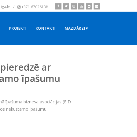
iga.lv
/
+371 67026138
▼
PROJEKTI
KONTAKTI
MAZDĀRZI▼
pieredzē ar
stamo īpašumu
ā īpašuma biznesa asociācijas (EID
alītos nekustamo īpašumu