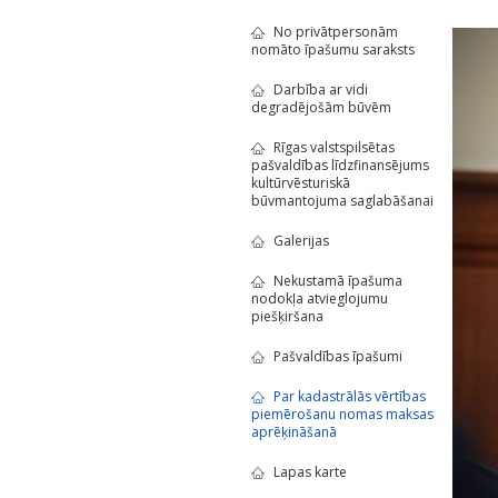
No privātpersonām
nomāto īpašumu saraksts
Darbība ar vidi
degradējošām būvēm
Rīgas valstspilsētas
pašvaldības līdzfinansējums
kultūrvēsturiskā
būvmantojuma saglabāšanai
Galerijas
Nekustamā īpašuma
nodokļa atvieglojumu
piešķiršana
Pašvaldības īpašumi
Par kadastrālās vērtības
piemērošanu nomas maksas
aprēķināšanā
Lapas karte