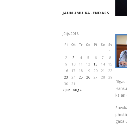
JAUNUMU KALENDĀRS
jūlijs 2018
Pi
Ot
Tr
Ce
Pi
Se
Sv
1
2
3
4
5
6
7
8
9
10
11
12
13
14
15
16
17
18
19
20
21
22
23
24
25
26
27
28
29
Rīgas 
30
31
Hansu 
« Jūn
Aug »
kā arī
Savukā
pārstā
gaita 