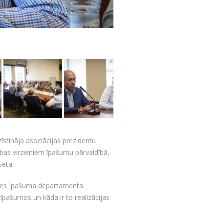
stināja asociācijas prezidentu
ības virzieniem īpašumu pārvaldībā,
sētā.
domes Īpašuma departamenta
 īpašumos un kāda ir to realizācijas