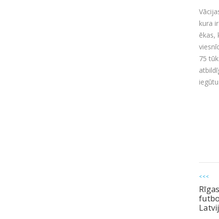
Vācija
kura i
ēkas, 
viesnī
75 tūk
atbild
iegūtu
<<<
Rīgas
futbo
Latvi