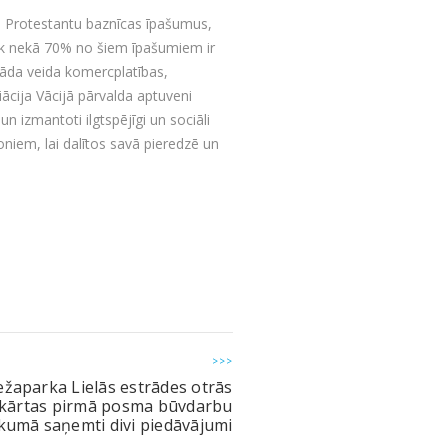
s Protestantu baznīcas īpašumus,
rāk nekā 70% no šiem īpašumiem ir
žāda veida komercplatības,
ācija Vācijā pārvalda aptuveni
n izmantoti ilgtspējīgi un sociāli
niem, lai dalītos savā pieredzē un
>>>
žaparka Lielās estrādes otrās
kārtas pirmā posma būvdarbu
rkumā saņemti divi piedāvājumi