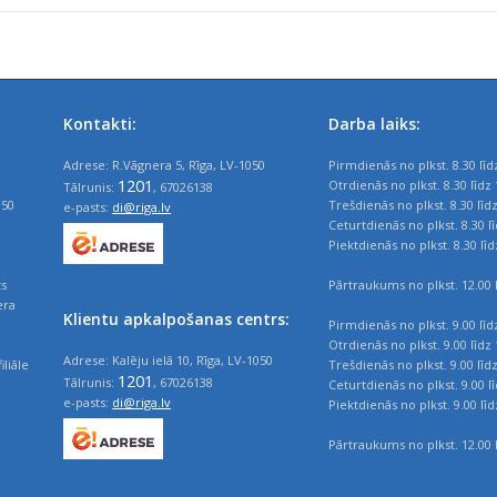
Kontakti:
Darba laiks:
Adrese: R.Vāgnera 5, Rīga, LV-1050
Pirmdienās no plkst. 8.30 līd
1201
Otrdienās no plkst. 8.30 līdz 
Tālrunis:
, 67026138
050
Trešdienās no plkst. 8.30 līd
e-pasts:
di@riga.lv
Ceturtdienās no plkst. 8.30 l
Piektdienās no plkst. 8.30 līd
ts
Pārtraukums no plkst. 12.00 l
era
Klientu apkalpošanas centrs:
Pirmdienās no plkst. 9.00 līd
Otrdienās no plkst. 9.00 līdz 
Adrese: Kalēju ielā 10, Rīga, LV-1050
iliāle
Trešdienās no plkst. 9.00 līd
1201
Tālrunis:
, 67026138
Ceturtdienās no plkst. 9.00 l
e-pasts:
di@riga.lv
Piektdienās no plkst. 9.00 līd
Pārtraukums no plkst. 12.00 l