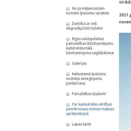
strād
No privātpersonām
nomāto īpašumu saraksts
2021.
novem
Darbība ar vidi
degradējošām būvēm
Rīgas valstspilsētas
pašvaldības līdzfinansējums
kultūrvēsturiskā
būvmantojuma saglabāšanai
Galerijas
Nekustamā īpašuma
nodokļa atvieglojumu
piešķiršana
Pašvaldības īpašumi
Par kadastrālās vērtības
piemērošanu nomas maksas
aprēķināšanā
Lapas karte