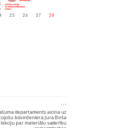
>>>
ašuma departaments aicina uz
ītojošu būvinženiera Jura Birša
lekciju par materiālu saderību