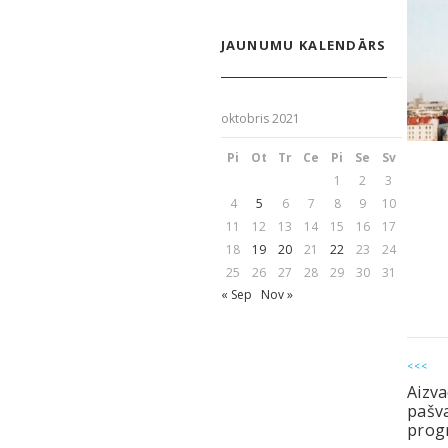
JAUNUMU KALENDĀRS
oktobris 2021
Pi
Ot
Tr
Ce
Pi
Se
Sv
1
2
3
4
5
6
7
8
9
10
11
12
13
14
15
16
17
18
19
20
21
22
23
24
25
26
27
28
29
30
31
« Sep
Nov »
<<<
Aizva
pašva
prog