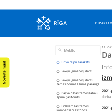
DEPARTA
19. O
Da
Brīvo telpu saraksts
Novērtē mūs!
Inf
Sakņu (ģimenes) dārzi
iz
Sakņu (ģimenes) dārzu
zemes nomas līguma paraugs
2021.
Pašvaldības zemesgabalu
darba 
apmaiņas fonds
Līdzvērtīgas zemes
2021.
kompensācijas fonds