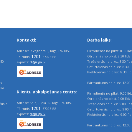
Kontakti:
Darba laiks:
Adrese: R.Vāgnera 5, Rīga, LV-1050
Pirmdienās no plkst. 8.30 līd
1201
Otrdienās no plkst. 8.30 līdz 
Tālrunis:
, 67026138
050
Trešdienās no plkst. 8.30 līd
e-pasts:
di@riga.lv
Ceturtdienās no plkst. 8.30 l
Piektdienās no plkst. 8.30 līd
ts
Pārtraukums no plkst. 12.00 l
era
Klientu apkalpošanas centrs:
Pirmdienās no plkst. 9.00 līd
Otrdienās no plkst. 9.00 līdz 
Adrese: Kalēju ielā 10, Rīga, LV-1050
iliāle
Trešdienās no plkst. 9.00 līd
1201
Tālrunis:
, 67026138
Ceturtdienās no plkst. 9.00 l
e-pasts:
di@riga.lv
Piektdienās no plkst. 9.00 līd
Pārtraukums no plkst. 12.00 l