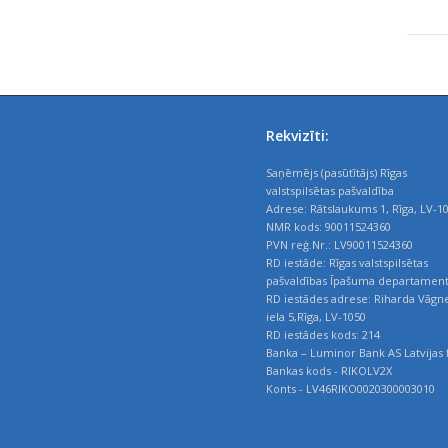
Rekvizīti:
Saņēmējs (pasūtītājs) Rīgas
valstspilsētas pašvaldība
Adrese: Rātslaukums 1, Rīga, LV-1
NMR kods: 90011524360
PVN reģ.Nr.: LV90011524360
RD iestāde: Rīgas valstspilsētas
pašvaldības Īpašuma departamen
RD iestādes adrese: Riharda Vāgn
iela 5,Rīga, LV-1050
RD iestādes kods: 214
Banka – Luminor Bank AS Latvijas f
Bankas kods - RIKOLV2X
Konts - LV46RIKO0020300003010