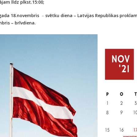
ājam līdz plkst.15:00;
gada 18.novembris
–
svētku diena – Latvijas Republikas prokla
bris – brīvdiena.