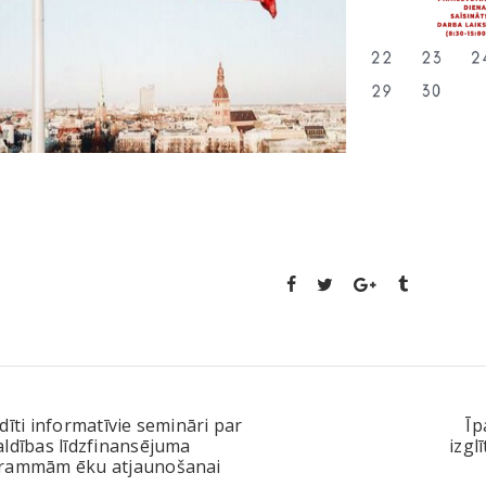
dīti informatīvie semināri par
Īp
ldības līdzfinansējuma
izgl
rammām ēku atjaunošanai