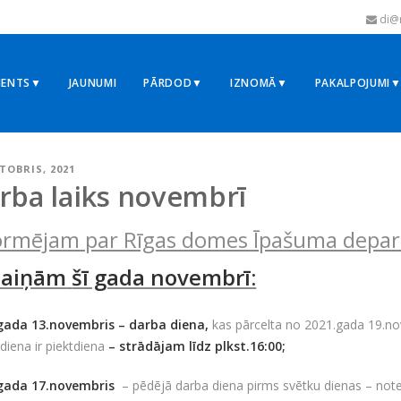
di@r
MENTS▼
JAUNUMI
PĀRDOD▼
IZNOMĀ▼
PAKALPOJUMI
KTOBRIS, 2021
rba laiks novembrī
ormējam par Rīgas domes Īpašuma dep
maiņām
šī gada novembrī:
gada 13.novembris – darba diena,
kas pārcelta no 2021.gada 19.n
diena ir piektdiena
–
strādājam līdz plkst.16:00;
gada 17.novembris
– pēdējā darba diena pirms svētku dienas – notei