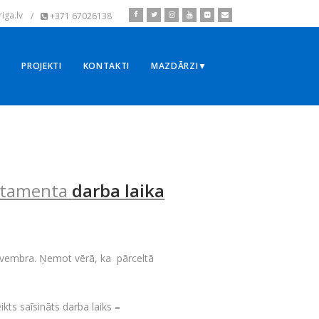
iga.lv
/
+371 67026138
▼
PROJEKTI
KONTAKTI
MAZDĀRZI▼
artamenta
darba laika
ovembra. Ņemot vērā, ka pārceltā
kts saīsināts darba laiks
–